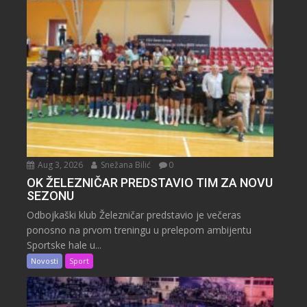
Aug 3, 2026
Snežana Bilić
0
OK ŽELEZNIČAR PREDSTAVIO TIM ZA NOVU
SEZONU
Odbojkaški klub Železničar predstavio je večeras
ponosno na prvom treningu u prelepom ambijentu
Sportske hale u...
Novosti
Sport