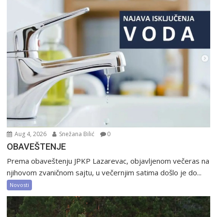
Aug 4, 2026
Snežana Bilić
0
OBAVEŠTENJE
Prema obaveštenju JPKP Lazarevac, objavljenom večeras na
njihovom zvaničnom sajtu, u večernjim satima došlo je do...
Novosti