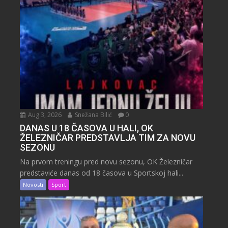
Aug 3, 2026
Snežana Bilić
0
DANAS U 18 ČASOVA U HALI, OK
ŽELEZNIČAR PREDSTAVLJA TIM ZA NOVU
SEZONU
Na prvom treningu pred novu sezonu, OK Železničar
predstaviće danas od 18 časova u Sportskoj hali...
Novosti
Sport