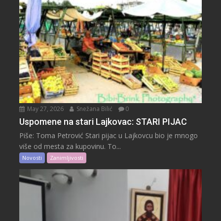
May 27, 2026
Snežana Bilić
0
Uspomene na stari Lajkovac: STARI PIJAC
Piše: Toma Petrović Stari pijac u Lajkovcu bio je mnogo
više od mesta za kupovinu. To...
Novosti
Zanimljivosti