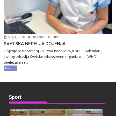
Aug 4, 2026
Snežana Bilić
0
SVETSKA NEDELJA DOJENJA
Dojenje je nezamenjivo! Prva nedelja avgusta u Kalendaru
javnog zdravlja Svetske zdravstvene organizacije (WHO)
obeležava se...
Novosti
Sport