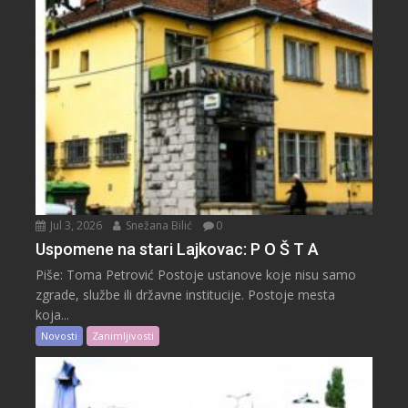
Jul 3, 2026
Snežana Bilić
0
Uspomene na stari Lajkovac: P O Š T A
Piše: Toma Petrović Postoje ustanove koje nisu samo
zgrade, službe ili državne institucije. Postoje mesta
koja...
Novosti
Zanimljivosti