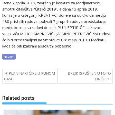
Dana 2.aprila 2019. završen je konkurs za Medjunarodnu
smotru čitalaštva “Čitalići 2019”, a dana 13.aprila 2019.
komisije u kategoriji KREATIVCI donele su odluku da medju
480 pristalih radova, pohvali 7 grupnih radova predškolaca,
medju kojima su radovi dece iz PU “LEPTIRIĆ ” Lajkovac,
vaspitača MILICE MARKOVIĆ i JASMINE PETROVIĆ. Svi radovi
će biti predstavljeni na Smotri 25.i 26.maja 2019.u Mačkatu,
kada će biti izabrani apsolutni pobednici.
Novosti
Post
PLANINARI ĆIRE U PUNOM
BREJK ISPUŠTEN U FOTO
navigation
GASU
FINIŠU
Related posts