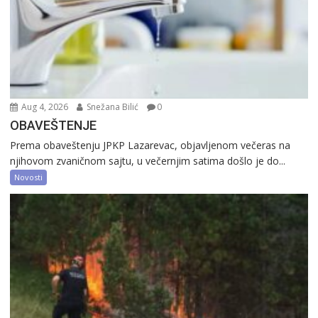
Aug 4, 2026
Snežana Bilić
0
OBAVEŠTENJE
Prema obaveštenju JPKP Lazarevac, objavljenom večeras na
njihovom zvaničnom sajtu, u večernjim satima došlo je do...
Novosti