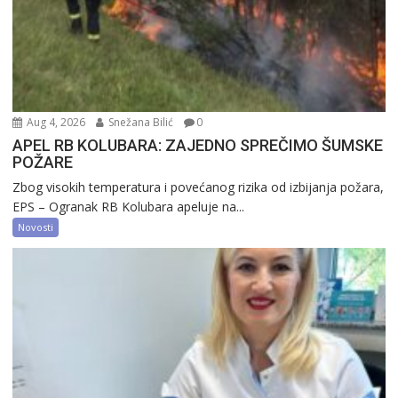
Aug 4, 2026
Snežana Bilić
0
APEL RB KOLUBARA: ZAJEDNO SPREČIMO ŠUMSKE
POŽARE
Zbog visokih temperatura i povećanog rizika od izbijanja požara,
EPS – Ogranak RB Kolubara apeluje na...
Novosti