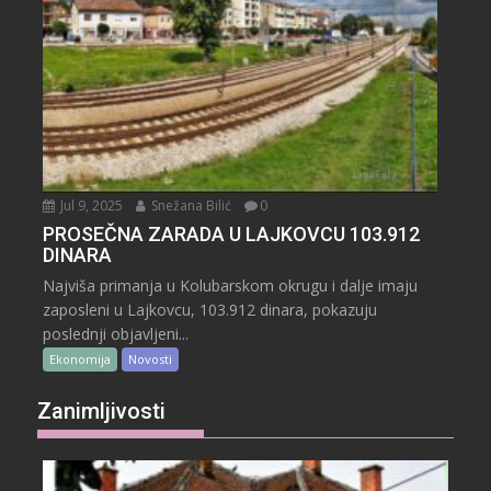
Jul 9, 2025
Snežana Bilić
0
PROSEČNA ZARADA U LAJKOVCU 103.912
DINARA
Najviša primanja u Kolubarskom okrugu i dalje imaju
zaposleni u Lajkovcu, 103.912 dinara, pokazuju
poslednji objavljeni...
Ekonomija
Novosti
Zanimljivosti