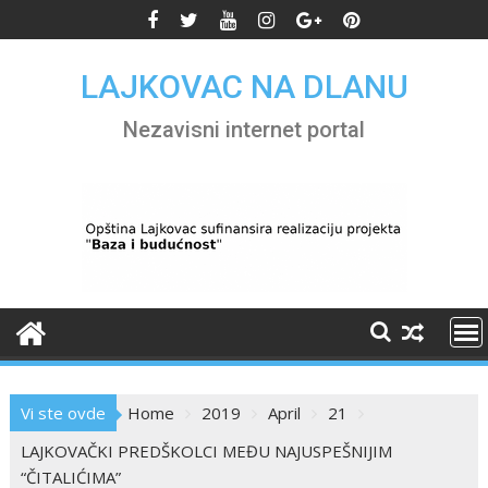
Skip
to
content
LAJKOVAC NA DLANU
Nezavisni internet portal
Vi ste ovde
Home
2019
April
21
LAJKOVAČKI PREDŠKOLCI MEĐU NAJUSPEŠNIJIM
“ČITALIĆIMA”