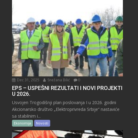
Dec 31, 2025
Snežana Bilić
0
EPS – USPEŠNI REZULTATI I NOVI PROJEKTI
U 2026.
Usvojen Trogodišnji plan poslovanja I u 2026. godini
Akcionarsko društvo „Elektroprivreda Srbije“ nastaviće
sa stabilnim i...
Ekonomija
Novosti