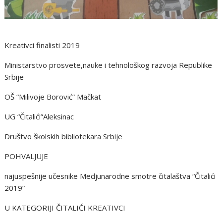
Kreativci finalisti 2019
Ministarstvo prosvete,nauke i tehnološkog razvoja Republike
Srbije
OŠ “Milivoje Borović” Mačkat
UG “Čitalići”Aleksinac
Društvo školskih bibliotekara Srbije
POHVALJUJE
najuspešnije učesnike Medjunarodne smotre čitalaštva “Čitalići
2019”
U KATEGORIJI ČITALIĆI KREATIVCI