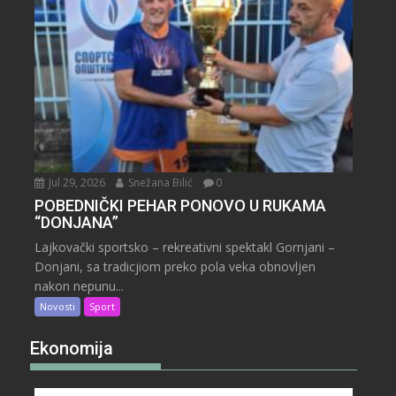
Jul 29, 2026
Snežana Bilić
0
POBEDNIČKI PEHAR PONOVO U RUKAMA
“DONJANA”
Lajkovački sportsko – rekreativni spektakl Gornjani –
Donjani, sa tradicjiom preko pola veka obnovljen
nakon nepunu...
Novosti
Sport
Ekonomija