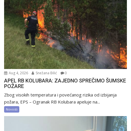
Aug 4, 2026
Snežana Bilić
0
APEL RB KOLUBARA: ZAJEDNO SPREČIMO ŠUMSKE
POŽARE
Zbog visokih temperatura i povećanog rizika od izbijanja
požara, EPS – Ogranak RB Kolubara apeluje na...
Novosti