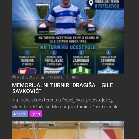
Aug 7, 2026
Snežana Bilić
0
MEMORIJALNI TURNIR “DRAGIŠA – GILE
SAVKOVIĆ”
Na fudbalskom terenu u Pepeljevcu, predstojećeg
vikenda održaće se Memorijalni turnir u čast i u znak...
Novosti
Sport