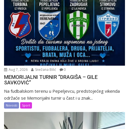
Aug 7, 2026
Snežana Bilić
0
MEMORIJALNI TURNIR “DRAGIŠA – GILE
SAVKOVIĆ”
Na fudbalskom terenu u Pepeljevcu, predstojećeg vikenda
održaće se Memorijalni turnir u čast i u znak...
Novosti
Sport