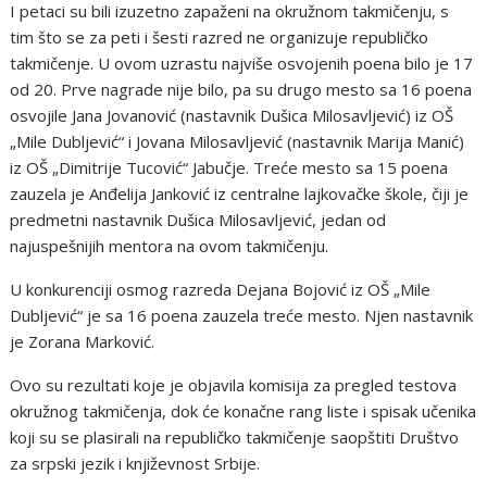
I petaci su bili izuzetno zapaženi na okružnom takmičenju, s
tim što se za peti i šesti razred ne organizuje republičko
takmičenje. U ovom uzrastu najviše osvojenih poena bilo je 17
od 20. Prve nagrade nije bilo, pa su drugo mesto sa 16 poena
osvojile Jana Jovanović (nastavnik Dušica Milosavljević) iz OŠ
„Mile Dubljević“ i Jovana Milosavljević (nastavnik Marija Manić)
iz OŠ „Dimitrije Tucović“ Jabučje. Treće mesto sa 15 poena
zauzela je Anđelija Janković iz centralne lajkovačke škole, čiji je
predmetni nastavnik Dušica Milosavljević, jedan od
najuspešnijih mentora na ovom takmičenju.
U konkurenciji osmog razreda Dejana Bojović iz OŠ „Mile
Dubljević“ je sa 16 poena zauzela treće mesto. Njen nastavnik
je Zorana Marković.
Ovo su rezultati koje je objavila komisija za pregled testova
okružnog takmičenja, dok će konačne rang liste i spisak učenika
koji su se plasirali na republičko takmičenje saopštiti Društvo
za srpski jezik i književnost Srbije.