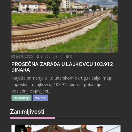
Jul 9, 2025
Snežana Bilić
0
PROSEČNA ZARADA U LAJKOVCU 103.912
DINARA
Najviša primanja u Kolubarskom okrugu i dalje imaju
zaposleni u Lajkovcu, 103.912 dinara, pokazuju
poslednji objavljeni...
Ekonomija
Novosti
Zanimljivosti