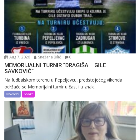
Aug 7, 2026
Snežana Bilić
0
MEMORIJALNI TURNIR “DRAGIŠA – GILE
SAVKOVIĆ”
Na fudbalskom terenu u Pepeljevcu, predstojećeg vikenda
održaće se Memorijalni turnir u čast i u znak...
Novosti
Sport