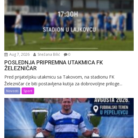
Aug 7, 2026
Snežana Bilić
0
POSLEDNJA PRIPREMNA UTAKMICA FK
ŽELEZNIČAR
Pred prijateljsku utakmicu sa Takovom, na stadionu FK
Železničar će biti postavljena kutija za dobrovoljne priloge...
Novosti
Sport