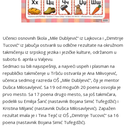
Učenici osnovnih škola „Mile Dubljević“ iz Lajkovca i „Dimitrije
Tucović“ iz Jabučja ostvarili su odlične rezultate na okružnom
takmičenju iz srpskog jezika i jezičke kulture, održanom u
subotu 6. aprila u Valjevu.
Sedmaci su bili najuspešniji, a najveći uspeh i plasman na
republičko takmičenje u Tršiću ostvarila je Ana Milivojević,
učenica sedmog razreda OŠ „Mile Dubljević“, čiji je mentor
Dušica Milosavljević. Sa 19 od mogućih 20 poena osvojila je
prvo mesto. Sa 17 poena drugo mesto, sa još takmičara,
podelili su Emilija Šarić (nastavnik Bojana Simić Tufegdžić) i
Kristina Miljanić (nastavnik Dušica Milosavljević). Zapažen
rezultat imala je i Tina Tejić iz OŠ „Dimitrije Tucović“ sa 16
poena (nastavnik Bojana Simić Tufegdžić).