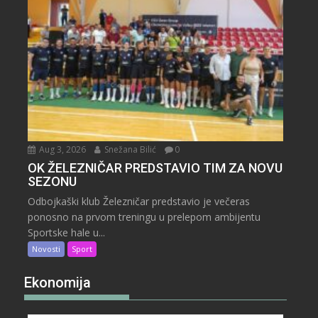
Aug 3, 2026
Snežana Bilić
0
OK ŽELEZNIČAR PREDSTAVIO TIM ZA NOVU
SEZONU
Odbojkaški klub Železničar predstavio je večeras
ponosno na prvom treningu u prelepom ambijentu
Sportske hale u...
Novosti
Sport
Ekonomija