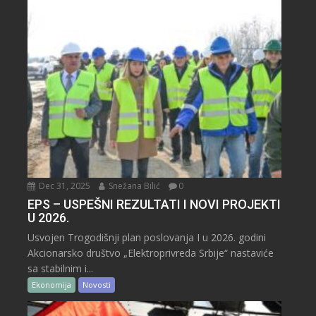
Dec 31, 2025
Snežana Bilić
0
EPS – USPEŠNI REZULTATI I NOVI PROJEKTI
U 2026.
Usvojen Trogodišnji plan poslovanja I u 2026. godini
Akcionarsko društvo „Elektroprivreda Srbije“ nastaviće
sa stabilnim i...
Ekonomija
Novosti