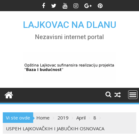
Skip
to
content
LAJKOVAC NA DLANU
Nezavisni internet portal
Vi ste ovde
Home
2019
April
8
USPEH LAJKOVAČKIH I JABUČKIH OSNOVACA