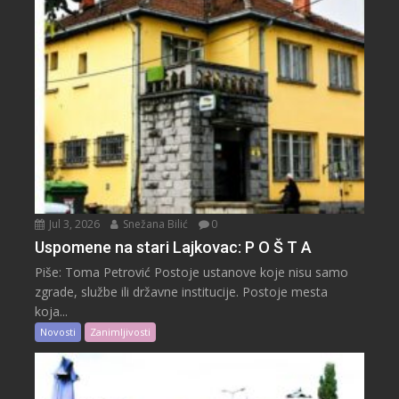
Jul 3, 2026
Snežana Bilić
0
Uspomene na stari Lajkovac: P O Š T A
Piše: Toma Petrović Postoje ustanove koje nisu samo
zgrade, službe ili državne institucije. Postoje mesta
koja...
Novosti
Zanimljivosti