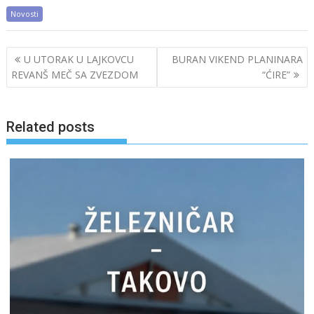
Novosti
Post
U UTORAK U LAJKOVCU
BURAN VIKEND PLANINARA
navigation
REVANŠ MEČ SA ZVEZDOM
“ĆIRE”
Related posts