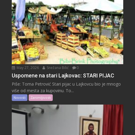
May 27, 2026
Snežana Bilić
0
Uspomene na stari Lajkovac: STARI PIJAC
Piše: Toma Petrović Stari pijac u Lajkovcu bio je mnogo
više od mesta za kupovinu. To...
Novosti
Zanimljivosti