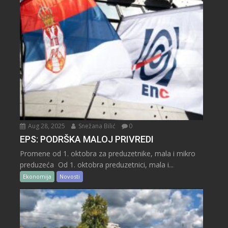
Aug 28, 2025
Snežana Bilić
0
EPS: PODRŠKA MALOJ PRIVREDI
Promene od 1. oktobra za preduzetnike, mala i mikro
preduzeća Od 1. oktobra preduzetnici, mala i...
Ekonomija
Novosti