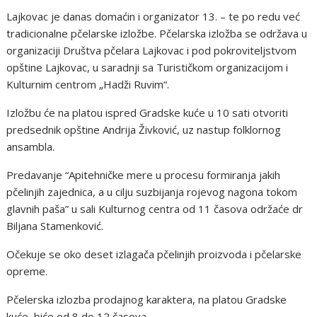
Lajkovac je danas domaćin i organizator 13. – te po redu već
tradicionalne pčelarske izložbe. Pčelarska izložba se održava u
organizaciji Društva pčelara Lajkovac i pod pokroviteljstvom
opštine Lajkovac, u saradnji sa Turističkom organizacijom i
Kulturnim centrom „Hadži Ruvim“.
Izložbu će na platou ispred Gradske kuće u 10 sati otvoriti
predsednik opštine Andrija Živković, uz nastup folklornog
ansambla.
Predavanje “Apitehničke mere u procesu formiranja jakih
pčelinjih zajednica, a u cilju suzbijanja rojevog nagona tokom
glavnih paša” u sali Kulturnog centra od 11 časova održaće dr
Biljana Stamenković.
Očekuje se oko deset izlagača pčelinjih proizvoda i pčelarske
opreme.
Pčelerska izlozba prodajnog karaktera, na platou Gradske
kuće, biće od 8 do 12 časova.