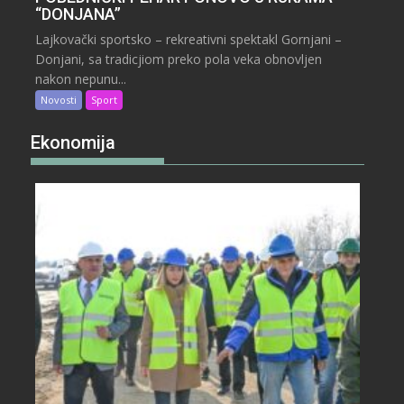
“DONJANA”
Lajkovački sportsko – rekreativni spektakl Gornjani –
Donjani, sa tradicjiom preko pola veka obnovljen
nakon nepunu...
Novosti
Sport
Ekonomija