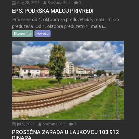
Aug 28, 2025
Snežana Bilić
0
EPS: PODRŠKA MALOJ PRIVREDI
Promene od 1. oktobra za preduzetnike, mala i mikro
preduzeća Od 1. oktobra preduzetnici, mala i...
Ekonomija
Novosti
Jul 9, 2025
Snežana Bilić
0
PROSEČNA ZARADA U LAJKOVCU 103.912
DINARA