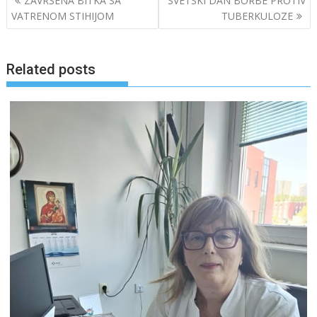
ZAVRŠENA BITKA SA
SVETSKI DAN BORBE PROTIV
navigation
VATRENOM STIHIJOM
TUBERKULOZE
Related posts