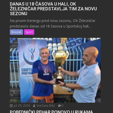
DANAS U 18 ČASOVA U HALI, OK
ŽELEZNIČAR PREDSTAVLJA TIM ZA NOVU
SEZONU
Na prvom treningu pred novu sezonu, OK Železničar
predstaviće danas od 18 časova u Sportskoj hali...
Novosti
Sport
Jul 29, 2026
Snežana Bilić
0
POBEDNIČKI PEHAR PONOVO U RUKAMA