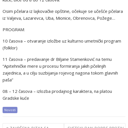
Osim pčelara iz lajkovačke opštine, očekuje se učešće pčelara
iz Valjeva, Lazarevca, Uba, Mionice, Obrenovca, Požege…
PROGRAM:
10 časova – otvaranje izložbe uz kulturno umetnički program
(folklor)
11 časova – predavanje dr Biljane Stamenković na temu
“Apitehničke mere u procesu formiranja jakih pčelinjih
zajednica, a u cilju suzbijanja rojevog nagona tokom glavnih
paša”
08 – 12 časova – izlozba prodajnog karaktera, na platou
Gradske kuće
Novosti
Post