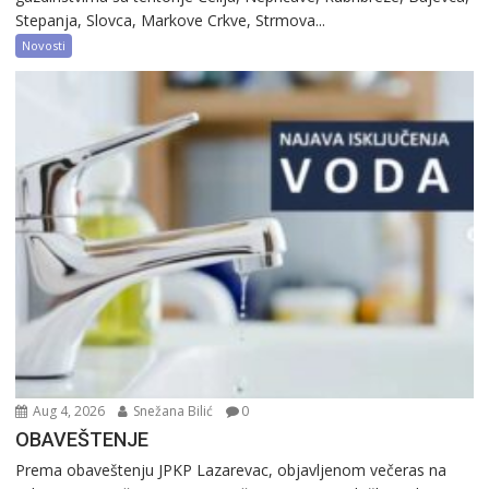
Stepanja, Slovca, Markove Crkve, Strmova...
Novosti
Aug 4, 2026
Snežana Bilić
0
OBAVEŠTENJE
Prema obaveštenju JPKP Lazarevac, objavljenom večeras na