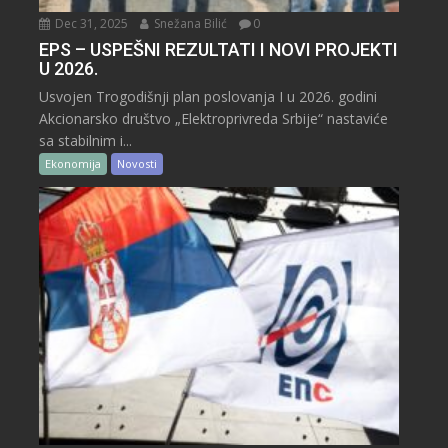
Dec 31, 2025
Snežana Bilić
0
EPS – USPEŠNI REZULTATI I NOVI PROJEKTI
U 2026.
Usvojen Trogodišnji plan poslovanja I u 2026. godini
Akcionarsko društvo „Elektroprivreda Srbije“ nastaviće
sa stabilnim i...
Ekonomija
Novosti