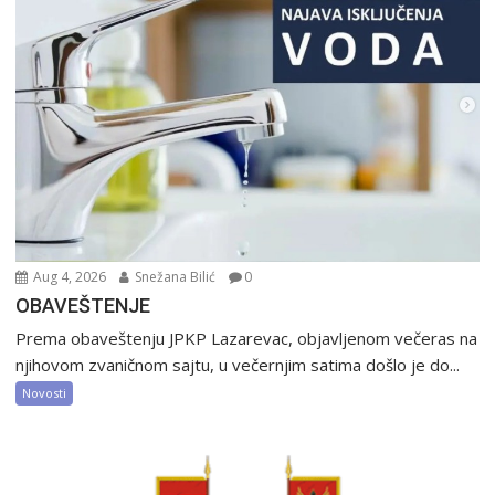
Aug 4, 2026
Snežana Bilić
0
OBAVEŠTENJE
Prema obaveštenju JPKP Lazarevac, objavljenom večeras na
njihovom zvaničnom sajtu, u večernjim satima došlo je do...
Novosti