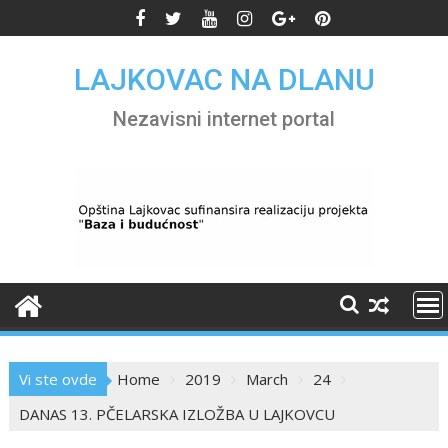
Skip
to
content
LAJKOVAC NA DLANU
Nezavisni internet portal
Vi ste ovde
Home
2019
March
24
DANAS 13. PČELARSKA IZLOŽBA U LAJKOVCU