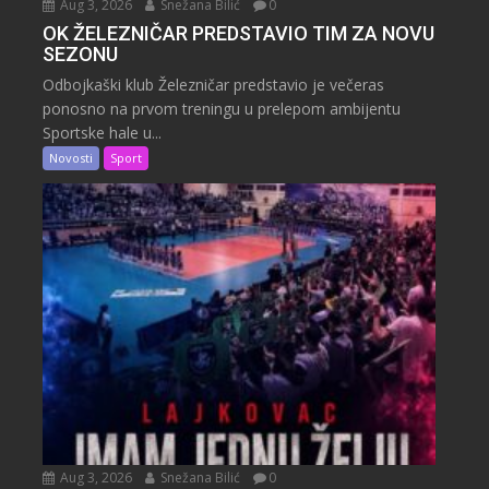
Aug 3, 2026
Snežana Bilić
0
OK ŽELEZNIČAR PREDSTAVIO TIM ZA NOVU
SEZONU
Odbojkaški klub Železničar predstavio je večeras
ponosno na prvom treningu u prelepom ambijentu
Sportske hale u...
Novosti
Sport
Aug 3, 2026
Snežana Bilić
0