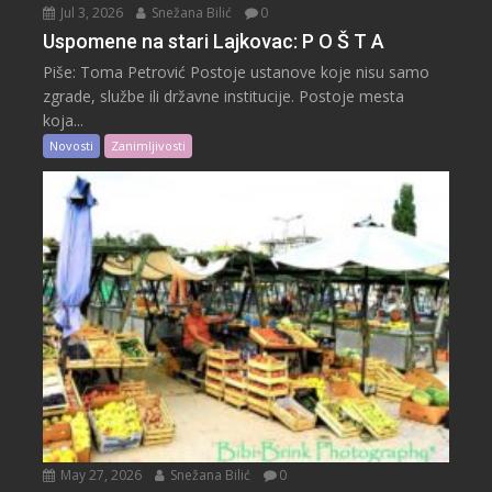
Jul 3, 2026
Snežana Bilić
0
Uspomene na stari Lajkovac: P O Š T A
Piše: Toma Petrović Postoje ustanove koje nisu samo
zgrade, službe ili državne institucije. Postoje mesta
koja...
Novosti
Zanimljivosti
May 27, 2026
Snežana Bilić
0