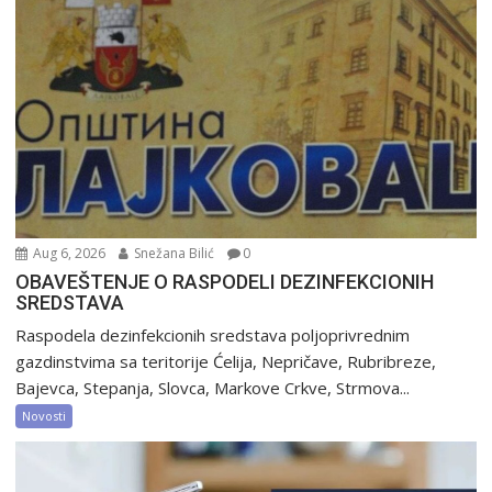
Aug 6, 2026
Snežana Bilić
0
OBAVEŠTENJE O RASPODELI DEZINFEKCIONIH
SREDSTAVA
Raspodela dezinfekcionih sredstava poljoprivrednim
gazdinstvima sa teritorije Ćelija, Nepričave, Rubribreze,
Bajevca, Stepanja, Slovca, Markove Crkve, Strmova...
Novosti