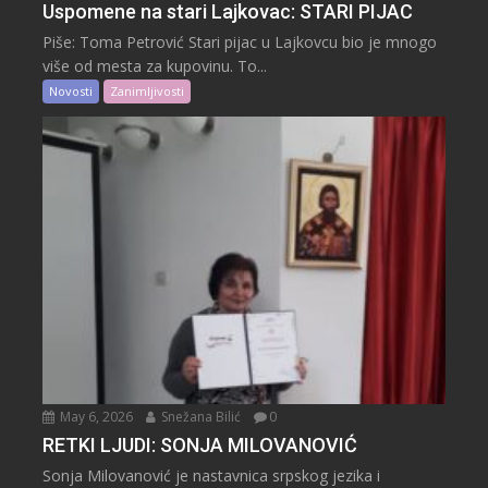
Uspomene na stari Lajkovac: STARI PIJAC
Piše: Toma Petrović Stari pijac u Lajkovcu bio je mnogo
više od mesta za kupovinu. To...
Novosti
Zanimljivosti
May 6, 2026
Snežana Bilić
0
RETKI LJUDI: SONJA MILOVANOVIĆ
Sonja Milovanović je nastavnica srpskog jezika i