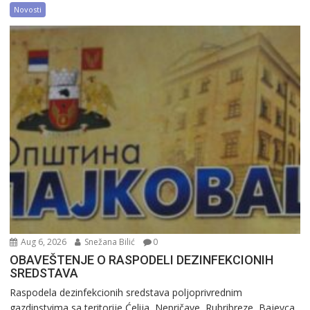
Novosti
Aug 6, 2026
Snežana Bilić
0
OBAVEŠTENJE O RASPODELI DEZINFEKCIONIH
SREDSTAVA
Raspodela dezinfekcionih sredstava poljoprivrednim
gazdinstvima sa teritorije Ćelija, Nepričave, Rubribreze, Bajevca,