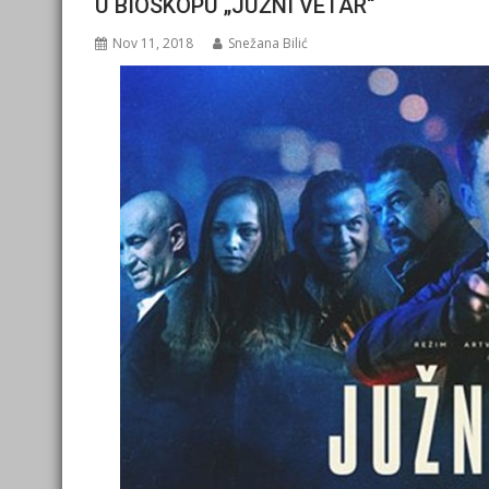
U BIOSKOPU „JUŽNI VETAR“
Nov 11, 2018
Snežana Bilić