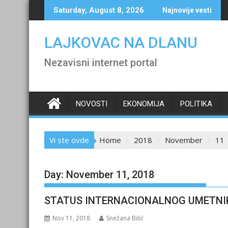
Skip
Saturday, August 8, 2026
Najnovije vesti
to
content
LAJKOVAC NA DLANU
Nezavisni internet portal
NOVOSTI
EKONOMIJA
POLITIKA
Vi ste ovde
Home
2018
November
11
Day:
November 11, 2018
STATUS INTERNACIONALNOG UMETNI
Nov 11, 2018
Snežana Bilić