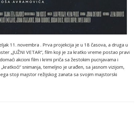
ljak 11. novembra . Prva projekcija je u 18 časova, a druga u
aster „JUŽNI VETAR“, film koji je za kratko vreme postao pravi
domaći akcioni film i krimi priča sa žestokim pucnjavama i
kratkoći“ snimanja, temeljno je urađen, sa jasnom vizijom,
ga stoji majstor režijskog zanata sa svojim majstorski