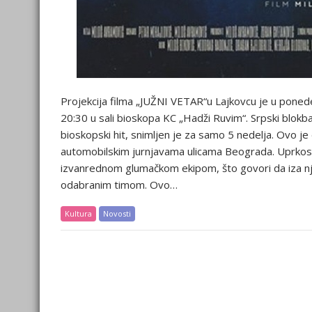
Projekcija filma „JUŽNI VETAR“u Lajkovcu je u ponede
20:30 u sali bioskopa KC „Hadži Ruvim“. Srpski blokb
bioskopski hit, snimljen je za samo 5 nedelja. Ovo je 
automobilskim jurnjavama ulicama Beograda. Uprkos „
izvanrednom glumačkom ekipom, što govori da iza nje
odabranim timom. Ovo…
Kultura
Novosti