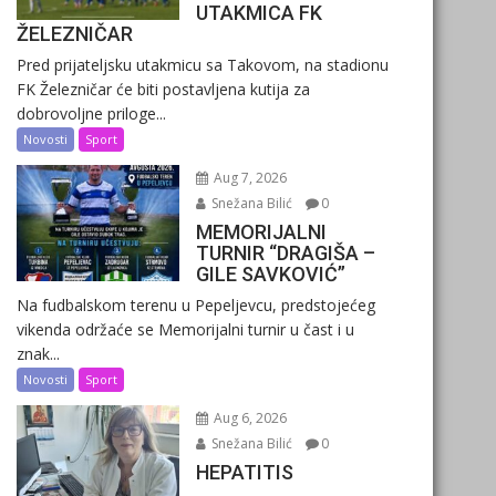
UTAKMICA FK
ŽELEZNIČAR
Pred prijateljsku utakmicu sa Takovom, na stadionu
FK Železničar će biti postavljena kutija za
dobrovoljne priloge...
Novosti
Sport
Aug 7, 2026
Snežana Bilić
0
MEMORIJALNI
TURNIR “DRAGIŠA –
GILE SAVKOVIĆ”
Na fudbalskom terenu u Pepeljevcu, predstojećeg
vikenda održaće se Memorijalni turnir u čast i u
znak...
Novosti
Sport
Aug 6, 2026
Snežana Bilić
0
HEPATITIS