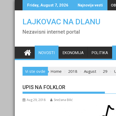
Skip
OB
Friday, August 7, 2026
Najnovije vesti
to
content
LAJKOVAC NA DLANU
Nezavisni internet portal
NOVOSTI
EKONOMIJA
POLITIKA
Vi ste ovde
Home
2018
August
29
UPIS NA FOLKLOR
Aug 29, 2018
Snežana Bilić