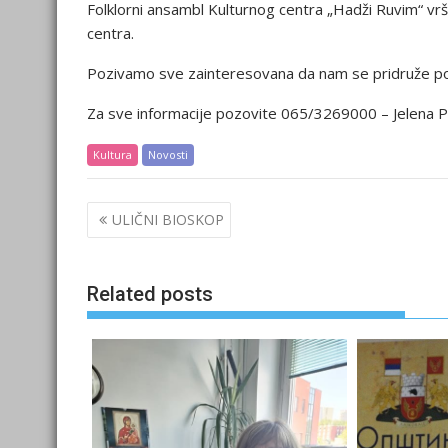
Folklorni ansambl Kulturnog centra „Hadži Ruvim“ vrš
centra.
Pozivamo sve zainteresovana da nam se pridruže po
Za sve informacije pozovite 065/3269000 – Jelena P
Kultura
Novosti
Post
ULIČNI BIOSKOP
navigation
Related posts