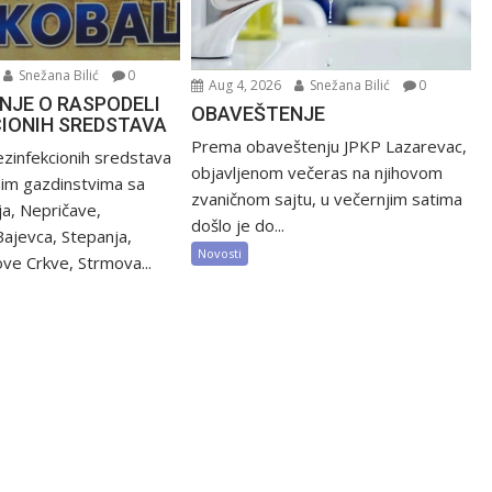
Snežana Bilić
0
Aug 4, 2026
Snežana Bilić
0
NJE O RASPODELI
OBAVEŠTENJE
CIONIH SREDSTAVA
Prema obaveštenju JPKP Lazarevac,
zinfekcionih sredstava
objavljenom večeras na njihovom
nim gazdinstvima sa
zvaničnom sajtu, u večernjim satima
ija, Nepričave,
došlo je do...
Bajevca, Stepanja,
Novosti
ve Crkve, Strmova...