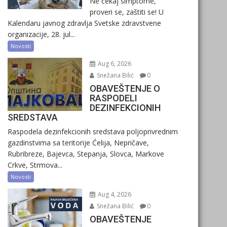
Ne čekaj simptome,
proveri se, zaštiti se! U
Kalendaru javnog zdravlja Svetske zdravstvene
organizacije, 28. jul...
Novosti
Aug 6, 2026
Snežana Bilić
0
OBAVEŠTENJE O
RASPODELI
DEZINFEKCIONIH
SREDSTAVA
Raspodela dezinfekcionih sredstava poljoprivrednim
gazdinstvima sa teritorije Ćelija, Nepričave,
Rubribreze, Bajevca, Stepanja, Slovca, Markove
Crkve, Strmova...
Novosti
Aug 4, 2026
Snežana Bilić
0
OBAVEŠTENJE