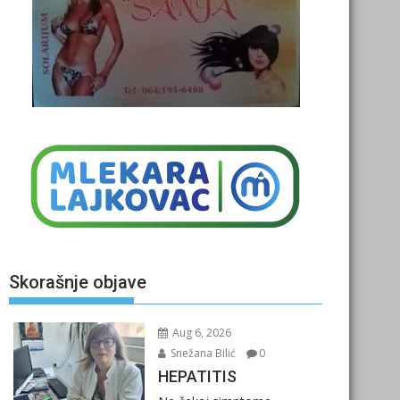
Skorašnje objave
Aug 6, 2026
Snežana Bilić
0
HEPATITIS