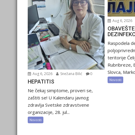
Aug 6, 2026
OBAVEŠTE
DEZINFEK
Raspodela de
poljoprivred
teritorije Ćel
Rubribreze, 
Slovca, Marko
Aug 6, 2026
Snežana Bilić
0
Novosti
HEPATITIS
Ne čekaj simptome, proveri se,
zaštiti se! U Kalendaru javnog
zdravlja Svetske zdravstvene
organizacije, 28. jul...
Novosti