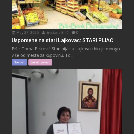
May 27, 2026
Snežana Bilić
0
Uspomene na stari Lajkovac: STARI PIJAC
Piše: Toma Petrović Stari pijac u Lajkovcu bio je mnogo
više od mesta za kupovinu. To...
Novosti
Zanimljivosti