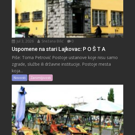
Jul 3, 2026
Snežana Bilić
0
Uspomene na stari Lajkovac: P O Š T A
Piše: Toma Petrović Postoje ustanove koje nisu samo
zgrade, službe ili državne institucije. Postoje mesta
koja...
Novosti
Zanimljivosti