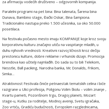
za afirmaciju vodećih društveno – odgovornih kompanija.
Paralelni programi na pet bina: Bina talenata, Šarena bina
Dunava, Bambino stage, Đački Oskar, Bina šampiona.
Tradicionalno nastupa preko 1.500 učesnika, sa oko 50.000
posetilaca.
Na festivalu počasno mesto imaju KOMPANIJE koje kroz svoju
korporativnu kulturu značajno utiču na vaspitanje mladih, u
duhu njihovih vrednosti. Kreativni razvoj ličnosti kroz dečiju
prestonicu kulture, dobre reklame i vrhunski dizajn. Promocija
brendova kao učitelji najmlađih. Do sada su to bili Telekom,
Nesstle, Ball paciking, Narodna banka, Mc Donalds, Frikom,
Simka…
Atraktivnost Festivala činiće petnaestak tematskih celina i biće
razigrane u Ulici profesija, Poligonu Volim školu – volim znanje ,
Kvartu pameti, Pozorišnom trgu, Dragoj planeti, Mozart
stage-u, Kutku za roditelje, Modnoj aveniji, Svetu igračaka,
Zoo vrtiću, Gradiću budućnosti, Evropskim razglednicama,