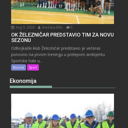
Aug 3, 2026
Snežana Bilić
0
OK ŽELEZNIČAR PREDSTAVIO TIM ZA NOVU
SEZONU
Odbojkaški klub Železničar predstavio je večeras
ponosno na prvom treningu u prelepom ambijentu
Sportske hale u...
Novosti
Sport
Ekonomija