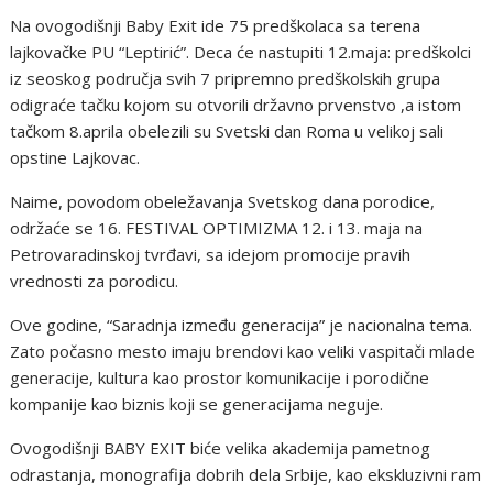
Na ovogodišnji Baby Exit ide 75 predškolaca sa terena
lajkovačke PU “Leptirić”. Deca će nastupiti 12.maja: predškolci
iz seoskog područja svih 7 pripremno predškolskih grupa
odigraće tačku kojom su otvorili državno prvenstvo ,a istom
tačkom 8.aprila obelezili su Svetski dan Roma u velikoj sali
opstine Lajkovac.
Naime, povodom obeležavanja Svetskog dana porodice,
održaće se 16. FESTIVAL OPTIMIZMA 12. i 13. maja na
Petrovaradinskoj tvrđavi, sa idejom promocije pravih
vrednosti za porodicu.
Ove godine, “Saradnja između generacija” je nacionalna tema.
Zato počasno mesto imaju brendovi kao veliki vaspitači mlade
generacije, kultura kao prostor komunikacije i porodične
kompanije kao biznis koji se generacijama neguje.
Ovogodišnji BABY EXIT biće velika akademija pametnog
odrastanja, monografija dobrih dela Srbije, kao ekskluzivni ram