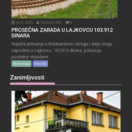
Jul 9, 2025
Snežana Bilić
0
PROSEČNA ZARADA U LAJKOVCU 103.912
DINARA
Najviša primanja u Kolubarskom okrugu i dalje imaju
zaposleni u Lajkovcu, 103.912 dinara, pokazuju
poslednji objavljeni...
Ekonomija
Novosti
Zanimljivosti