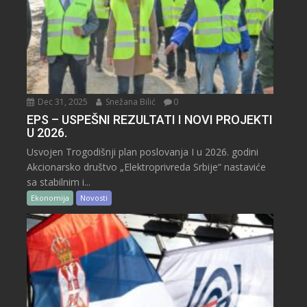
Dec 31, 2025
Snežana Bilić
0
EPS – USPEŠNI REZULTATI I NOVI PROJEKTI
U 2026.
Usvojen Trogodišnji plan poslovanja I u 2026. godini
Akcionarsko društvo „Elektroprivreda Srbije“ nastaviće
sa stabilnim i...
Ekonomija
Novosti