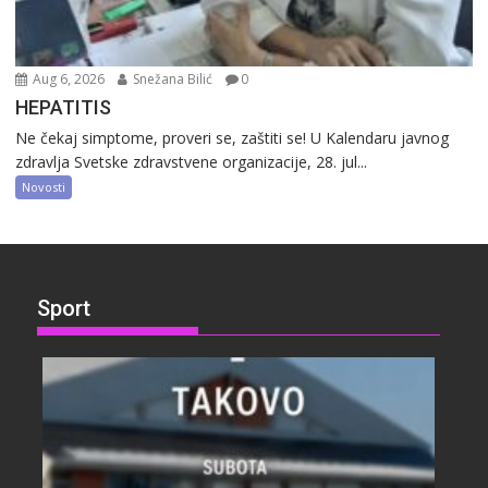
Aug 6, 2026
Snežana Bilić
0
HEPATITIS
Ne čekaj simptome, proveri se, zaštiti se! U Kalendaru javnog
zdravlja Svetske zdravstvene organizacije, 28. jul...
Novosti
Sport