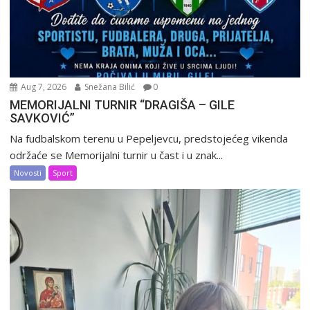
Aug 7, 2026
Snežana Bilić
0
MEMORIJALNI TURNIR “DRAGIŠA – GILE
SAVKOVIĆ”
Na fudbalskom terenu u Pepeljevcu, predstojećeg vikenda
održaće se Memorijalni turnir u čast i u znak...
Novosti
Sport