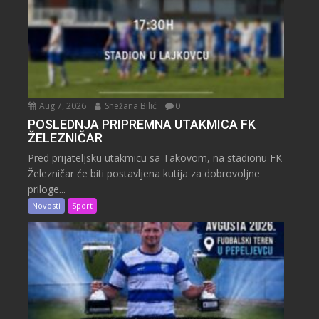
Aug 7, 2026
Snežana Bilić
0
POSLEDNJA PRIPREMNA UTAKMICA FK
ŽELEZNIČAR
Pred prijateljsku utakmicu sa Takovom, na stadionu FK
Železničar će biti postavljena kutija za dobrovoljne
priloge...
Novosti
Sport