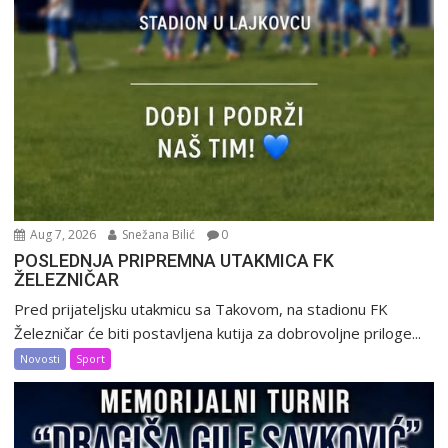
Aug 7, 2026
Snežana Bilić
0
POSLEDNJA PRIPREMNA UTAKMICA FK
ŽELEZNIČAR
Pred prijateljsku utakmicu sa Takovom, na stadionu FK
Železničar će biti postavljena kutija za dobrovoljne priloge...
Novosti
Sport