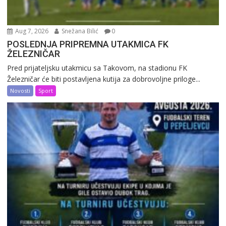
Aug 7, 2026
Snežana Bilić
0
POSLEDNJA PRIPREMNA UTAKMICA FK
ŽELEZNIČAR
Pred prijateljsku utakmicu sa Takovom, na stadionu FK
Železničar će biti postavljena kutija za dobrovoljne priloge...
Novosti
Sport