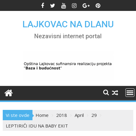
Skip
to
content
LAJKOVAC NA DLANU
Nezavisni internet portal
Vi ste ovde
Home
2018
April
29
LEPTIRIĆI IDU NA BABY EXIT