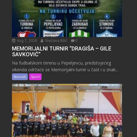
Aug 7, 2026
Snežana Bilić
0
MEMORIJALNI TURNIR “DRAGIŠA – GILE
SAVKOVIĆ”
Na fudbalskom terenu u Pepeljevcu, predstojećeg
vikenda održaće se Memorijalni turnir u čast i u znak...
Novosti
Sport