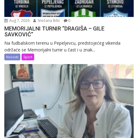
Aug 7, 2026
Snežana Bilić
0
MEMORIJALNI TURNIR “DRAGIŠA – GILE
SAVKOVIĆ”
Na fudbalskom terenu u Pepeljevcu, predstojećeg vikenda
održaće se Memorijalni turnir u čast i u znak...
Novosti
Sport