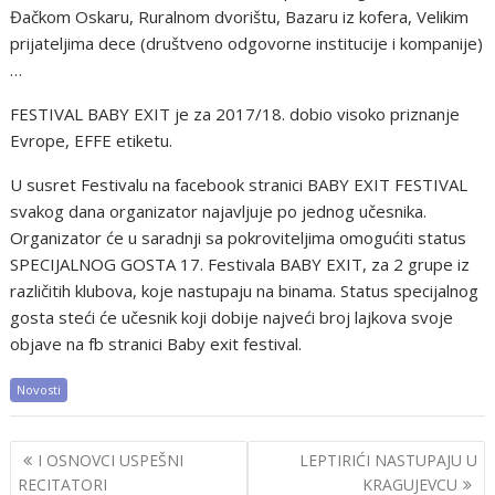
Đačkom Oskaru, Ruralnom dvorištu, Bazaru iz kofera, Velikim
prijateljima dece (društveno odgovorne institucije i kompanije)
…
FESTIVAL BABY EXIT je za 2017/18. dobio visoko priznanje
Evrope, EFFE etiketu.
U susret Festivalu na facebook stranici BABY EXIT FESTIVAL
svakog dana organizator najavljuje po jednog učesnika.
Organizator će u saradnji sa pokroviteljima omogućiti status
SPECIJALNOG GOSTA 17. Festivala BABY EXIT, za 2 grupe iz
različitih klubova, koje nastupaju na binama. Status specijalnog
gosta steći će učesnik koji dobije najveći broj lajkova svoje
objave na fb stranici Baby exit festival.
Novosti
Post
I OSNOVCI USPEŠNI
LEPTIRIĆI NASTUPAJU U
navigation
RECITATORI
KRAGUJEVCU