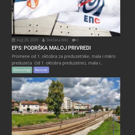
Aug 28, 2025
Snežana Bilić
0
EPS: PODRŠKA MALOJ PRIVREDI
Promene od 1. oktobra za preduzetnike, mala i mikro
preduzeća Od 1. oktobra preduzetnici, mala i...
Ekonomija
Novosti