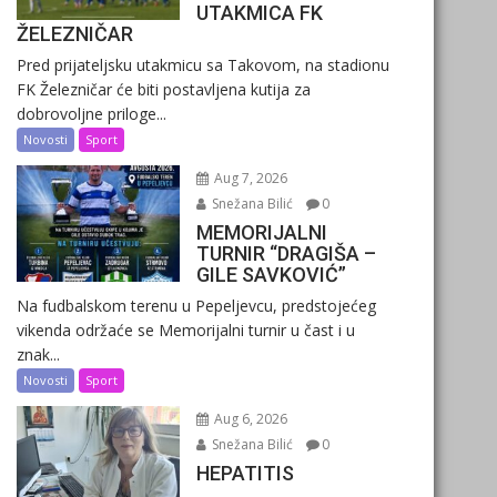
UTAKMICA FK
ŽELEZNIČAR
Pred prijateljsku utakmicu sa Takovom, na stadionu
FK Železničar će biti postavljena kutija za
dobrovoljne priloge...
Novosti
Sport
Aug 7, 2026
Snežana Bilić
0
MEMORIJALNI
TURNIR “DRAGIŠA –
GILE SAVKOVIĆ”
Na fudbalskom terenu u Pepeljevcu, predstojećeg
vikenda održaće se Memorijalni turnir u čast i u
znak...
Novosti
Sport
Aug 6, 2026
Snežana Bilić
0
HEPATITIS