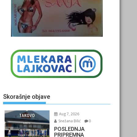
Skorašnje objave
Aug 7, 2026
Snežana Bilić
0
POSLEDNJA
PRIPREMNA