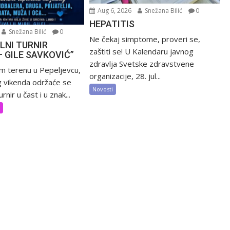
Aug 6, 2026
Snežana Bilić
0
HEPATITIS
Snežana Bilić
0
Ne čekaj simptome, proveri se,
LNI TURNIR
zaštiti se! U Kalendaru javnog
– GILE SAVKOVIĆ”
zdravlja Svetske zdravstvene
m terenu u Pepeljevcu,
organizacije, 28. jul...
 vikenda održaće se
Novosti
rnir u čast i u znak...
t