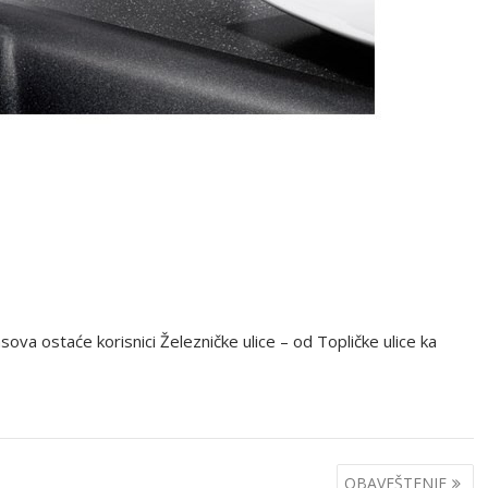
sova ostaće korisnici Železničke ulice – od Topličke ulice ka
OBAVEŠTENJE