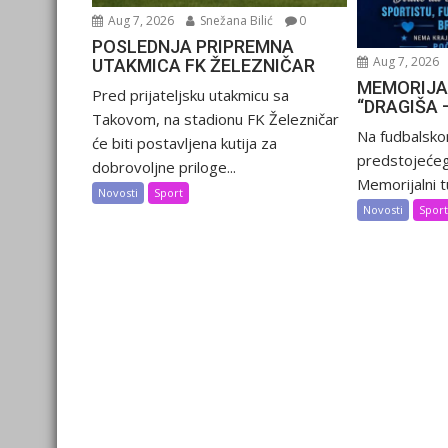
Aug 7, 2026
Snežana Bilić
0
POSLEDNJA PRIPREMNA
Aug 7, 2026
UTAKMICA FK ŽELEZNIČAR
MEMORIJA
Pred prijateljsku utakmicu sa
“DRAGIŠA 
Takovom, na stadionu FK Železničar
Na fudbalsko
će biti postavljena kutija za
predstojećeg
dobrovoljne priloge...
Memorijalni tu
Novosti
Sport
Novosti
Spor