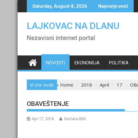
Skip
Saturday, August 8, 2026
Najnovije vesti
to
content
LAJKOVAC NA DLANU
Nezavisni internet portal
NOVOSTI
EKONOMIJA
POLITIKA
Vi ste ovde
Home
2018
April
17
OB
OBAVEŠTENJE
Apr 17, 2018
Snežana Bilić