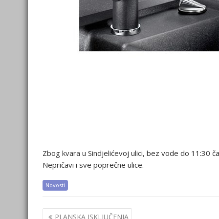
Zbog kvara u Sindjelićevoj ulici, bez vode do 11:30 ča
Nepričavi i sve poprečne ulice.
Novosti
Post
PLANSKA ISKLJUČENJA