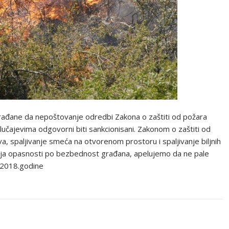
građane da nepoštovanje odredbi Zakona o zaštiti od požara
slučajevima odgovorni biti sankcionisani. Zakonom o zaštiti od
a, spaljivanje smeća na otvorenom prostoru i spaljivanje biljnih
vanja opasnosti po bezbednost građana, apelujemo da ne pale
l 2018.godine