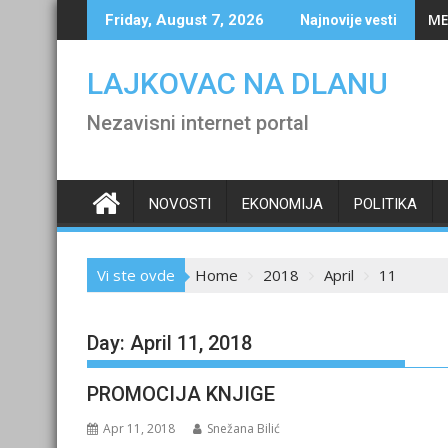
Skip
ME
Friday, August 7, 2026
Najnovije vesti
to
content
LAJKOVAC NA DLANU
Nezavisni internet portal
NOVOSTI
EKONOMIJA
POLITIKA
Vi ste ovde
Home
2018
April
11
Day:
April 11, 2018
PROMOCIJA KNJIGE
Apr 11, 2018
Snežana Bilić