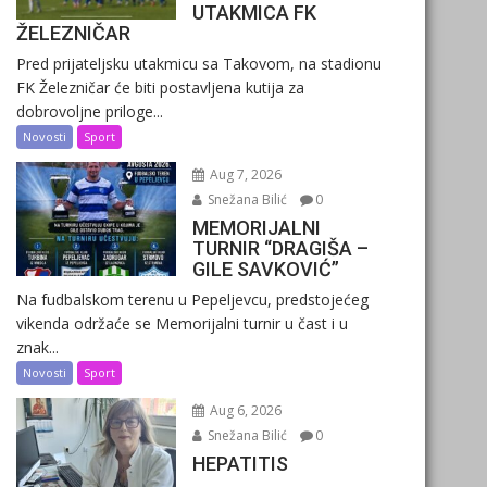
UTAKMICA FK
ŽELEZNIČAR
Pred prijateljsku utakmicu sa Takovom, na stadionu
FK Železničar će biti postavljena kutija za
dobrovoljne priloge...
Novosti
Sport
Aug 7, 2026
Snežana Bilić
0
MEMORIJALNI
TURNIR “DRAGIŠA –
GILE SAVKOVIĆ”
Na fudbalskom terenu u Pepeljevcu, predstojećeg
vikenda održaće se Memorijalni turnir u čast i u
znak...
Novosti
Sport
Aug 6, 2026
Snežana Bilić
0
HEPATITIS