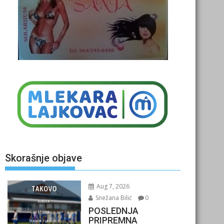
Skorašnje objave
Aug 7, 2026
Snežana Bilić
0
POSLEDNJA
PRIPREMNA