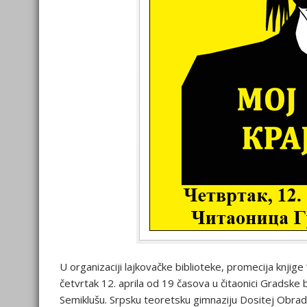
U organizaciji lajkovačke biblioteke, promecija knj
četvrtak 12. aprila od 19 časova u čitaonici Gradske 
Semiklušu. Srpsku teoretsku gimnaziju Dositej Obrado