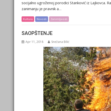
socijalno ugroženoj porodici Stanković iz Lajkovca. 
zanimanju je pravnik a…
Kultura
Novosti
Zanimljivosti
SAOPŠTENJE
Apr 11, 2018
Snežana Bilić