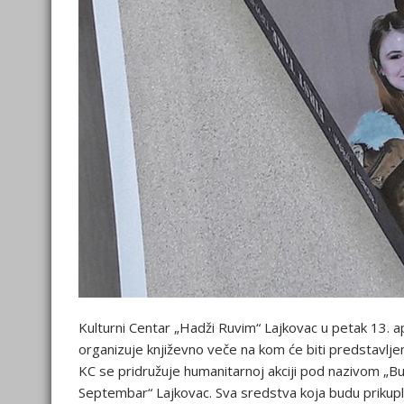
Kulturni Centar „Hadži Ruvim“ Lajkovac u petak 13. ap
organizuje književno veče na kom će biti predstavljen
KC se pridružuje humanitarnoj akciji pod nazivom „Bu
Septembar“ Lajkovac. Sva sredstva koja budu prikupl