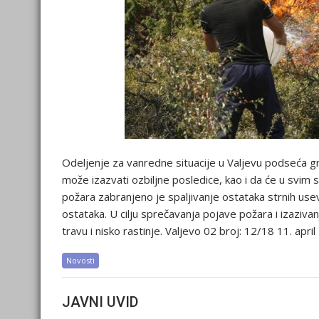
Odeljenje za vanredne situacije u Valjevu podseća 
može izazvati ozbiljne posledice, kao i da će u svim 
požara zabranjeno je spaljivanje ostataka strnih usev
ostataka. U cilju sprečavanja pojave požara i izazi
travu i nisko rastinje. Valjevo 02 broj: 12/18 11. apri
Novosti
JAVNI UVID