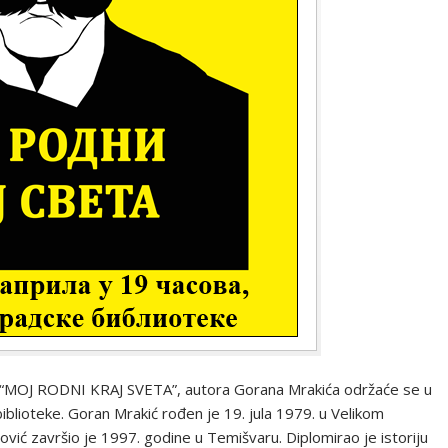
ige “MOJ RODNI KRAJ SVETA”, autora Gorana Mrakića održaće se u
biblioteke. Goran Mrakić rođen je 19. jula 1979. u Velikom
vić završio je 1997. godine u Temišvaru. Diplomirao je istoriju