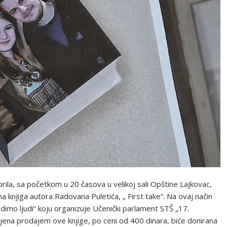
rila, sa početkom u 20 časova u velikoj sali Opštine Lajkovac,
a knjiga autora Radovana Puletića, „ First take“. Na ovaj način
dimo ljudi“ koju organizuje Učenički parlament STŠ „17.
jena prodajem ove knjige, po ceni od 400 dinara, biće donirana