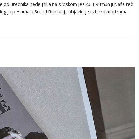
 od urednika nedeljnika na srpskom jeziku u Rumuniji Naša reč.
gija pesama u Srbiji i Rumuniji, objavio je i zbirku aforizama.