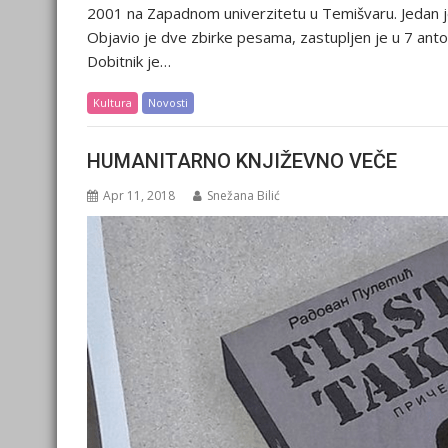
2001 na Zapadnom univerzitetu u Temišvaru. Jedan je
Objavio je dve zbirke pesama, zastupljen je u 7 antolo
Dobitnik je…
Kultura
Novosti
HUMANITARNO KNJIŽEVNO VEČE
Apr 11, 2018
Snežana Bilić