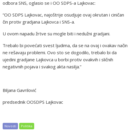
odbora SNS, oglasio se i OO SDPS-a Lajkovac:
“OO SDPS Lajkovac, najoštrije osudjuje ovaj okrutan i ciničan
čin protiv gradjana Lajkovca i SNS-a.
U ovom napadu žrtve su mogle biti i nedužni gradjani.
Trebalo bi povećati svest ljudima, da se na ovaj i ovakav način
ne rešavaju problemi. Ovo sto se dogodilo, trebalo bi da
ujedini gradjane Lajkovca u borbi protiv ovakvih i sličnih
negativnih pojava i svakog akta nasilja.”
Biljana Gavrilović
predsednik OOSDPS Lajkovac
Novosti
Politika