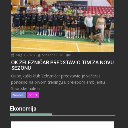
Aug 3, 2026
Snežana Bilić
0
OK ŽELEZNIČAR PREDSTAVIO TIM ZA NOVU
SEZONU
Odbojkaški klub Železničar predstavio je večeras
ponosno na prvom treningu u prelepom ambijentu
Sportske hale u...
Novosti
Sport
Ekonomija