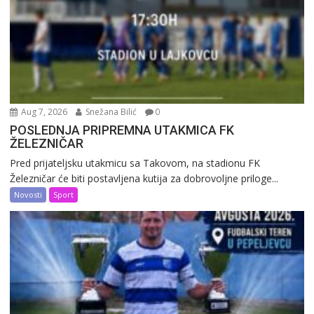
Aug 7, 2026
Snežana Bilić
0
POSLEDNJA PRIPREMNA UTAKMICA FK
ŽELEZNIČAR
Pred prijateljsku utakmicu sa Takovom, na stadionu FK
Železničar će biti postavljena kutija za dobrovoljne priloge...
Novosti
Sport