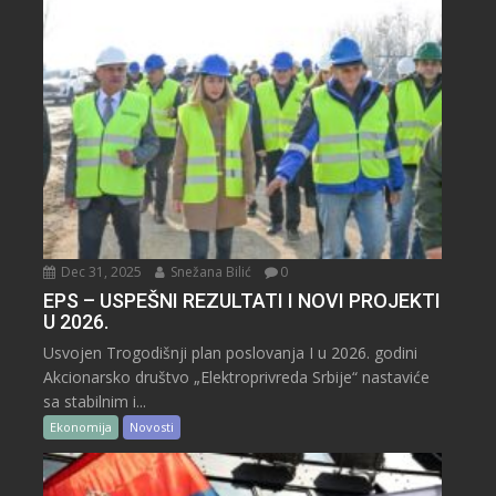
Dec 31, 2025
Snežana Bilić
0
EPS – USPEŠNI REZULTATI I NOVI PROJEKTI
U 2026.
Usvojen Trogodišnji plan poslovanja I u 2026. godini
Akcionarsko društvo „Elektroprivreda Srbije“ nastaviće
sa stabilnim i...
Ekonomija
Novosti