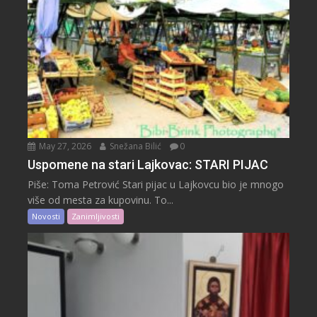
May 27, 2026
Snežana Bilić
0
Uspomene na stari Lajkovac: STARI PIJAC
Piše: Toma Petrović Stari pijac u Lajkovcu bio je mnogo
više od mesta za kupovinu. To...
Novosti
Zanimljivosti