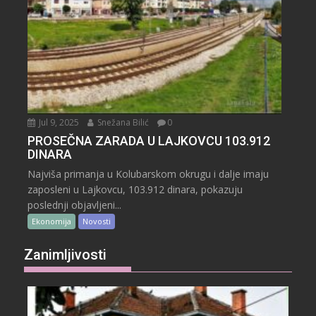
Jul 9, 2025
Snežana Bilić
0
PROSEČNA ZARADA U LAJKOVCU 103.912
DINARA
Najviša primanja u Kolubarskom okrugu i dalje imaju
zaposleni u Lajkovcu, 103.912 dinara, pokazuju
poslednji objavljeni...
Ekonomija
Novosti
Zanimljivosti