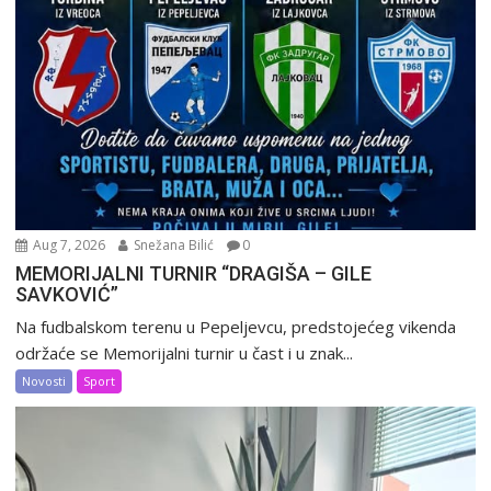
Aug 7, 2026
Snežana Bilić
0
MEMORIJALNI TURNIR “DRAGIŠA – GILE
SAVKOVIĆ”
Na fudbalskom terenu u Pepeljevcu, predstojećeg vikenda
održaće se Memorijalni turnir u čast i u znak...
Novosti
Sport