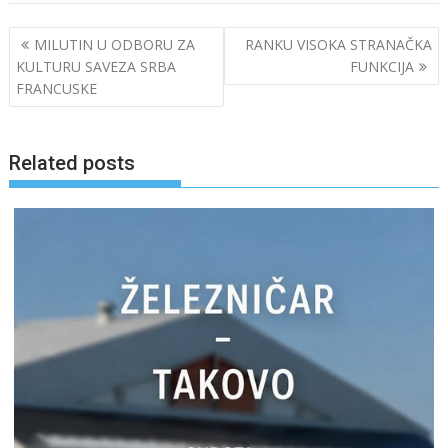
Post
MILUTIN U ODBORU ZA
RANKU VISOKA STRANAČKA
navigation
KULTURU SAVEZA SRBA
FUNKCIJA
FRANCUSKE
Related posts