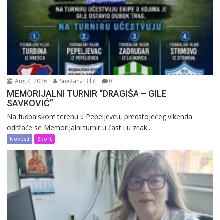
Aug 7, 2026
Snežana Bilić
0
MEMORIJALNI TURNIR “DRAGIŠA – GILE
SAVKOVIĆ”
Na fudbalskom terenu u Pepeljevcu, predstojećeg vikenda
održaće se Memorijalni turnir u čast i u znak...
Novosti
Sport