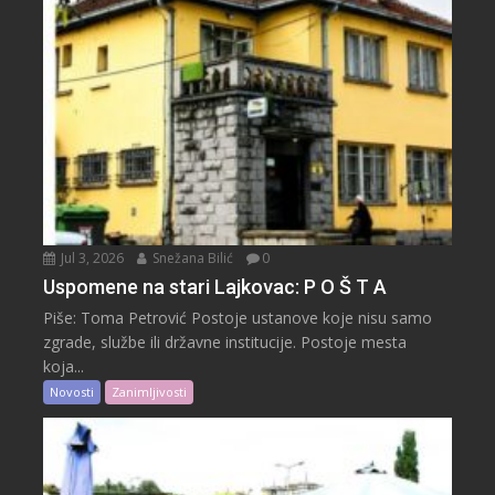
Jul 3, 2026
Snežana Bilić
0
Uspomene na stari Lajkovac: P O Š T A
Piše: Toma Petrović Postoje ustanove koje nisu samo
zgrade, službe ili državne institucije. Postoje mesta
koja...
Novosti
Zanimljivosti