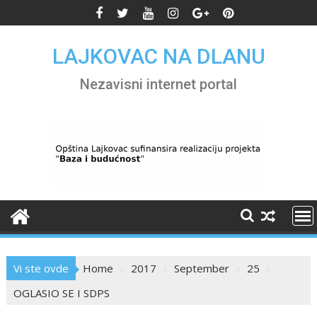
Skip
to
content
LAJKOVAC NA DLANU
Nezavisni internet portal
Vi ste ovde
Home
2017
September
25
OGLASIO SE I SDPS