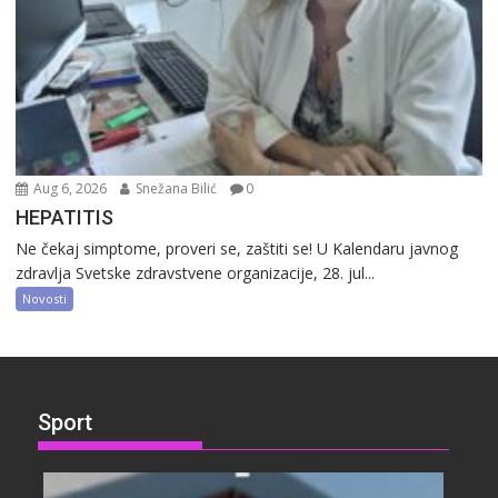
Aug 6, 2026
Snežana Bilić
0
HEPATITIS
Ne čekaj simptome, proveri se, zaštiti se! U Kalendaru javnog
zdravlja Svetske zdravstvene organizacije, 28. jul...
Novosti
Sport