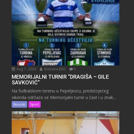
Aug 7, 2026
Snežana Bilić
0
MEMORIJALNI TURNIR “DRAGIŠA – GILE
SAVKOVIĆ”
Na fudbalskom terenu u Pepeljevcu, predstojećeg
vikenda održaće se Memorijalni turnir u čast i u znak...
Novosti
Sport