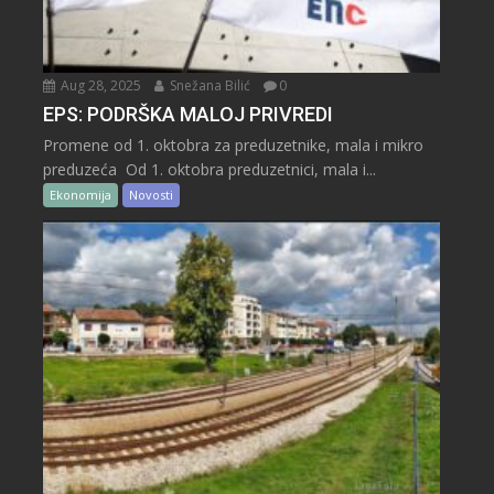
Aug 28, 2025
Snežana Bilić
0
EPS: PODRŠKA MALOJ PRIVREDI
Promene od 1. oktobra za preduzetnike, mala i mikro
preduzeća Od 1. oktobra preduzetnici, mala i...
Ekonomija
Novosti