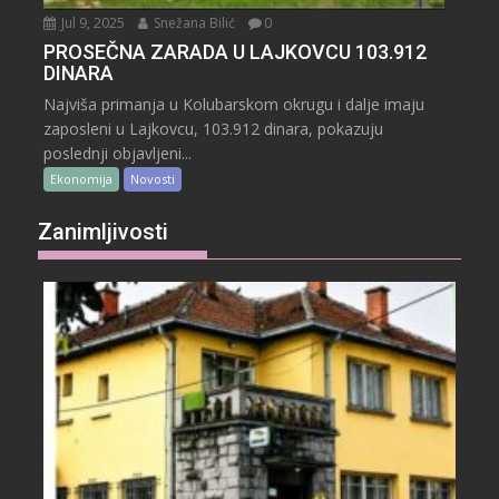
Jul 9, 2025
Snežana Bilić
0
PROSEČNA ZARADA U LAJKOVCU 103.912
DINARA
Najviša primanja u Kolubarskom okrugu i dalje imaju
zaposleni u Lajkovcu, 103.912 dinara, pokazuju
poslednji objavljeni...
Ekonomija
Novosti
Zanimljivosti