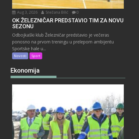
Aug 3, 2026
Snežana Bilić
0
OK ŽELEZNIČAR PREDSTAVIO TIM ZA NOVU
SEZONU
Odbojkaški klub Železničar predstavio je večeras
ponosno na prvom treningu u prelepom ambijentu
Sportske hale u...
Novosti
Sport
Ekonomija