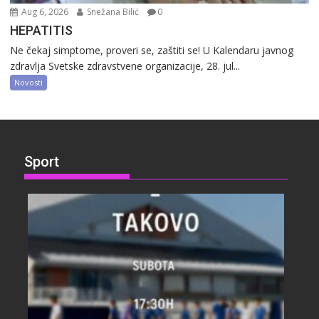
Aug 6, 2026
Snežana Bilić
0
HEPATITIS
Ne čekaj simptome, proveri se, zaštiti se! U Kalendaru javnog
zdravlja Svetske zdravstvene organizacije, 28. jul...
Novosti
Sport