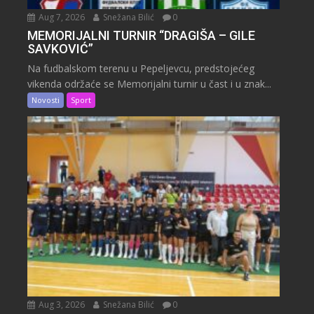
Aug 7, 2026
Snežana Bilić
0
MEMORIJALNI TURNIR “DRAGIŠA – GILE
SAVKOVIĆ”
Na fudbalskom terenu u Pepeljevcu, predstojećeg
vikenda održaće se Memorijalni turnir u čast i u znak...
Novosti
Sport
Aug 3, 2026
Snežana Bilić
0