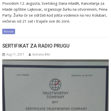
Povodom 12. avgusta, Svetskog Dana mladih, Kancelarija za
mlade opštine Lajkovac, organizuje žurku na otvorenom, Pena
Party. Žurka će se održati kod Jolića vodenice na reci Kolubari,
večeras od 21 sat i trajaće sve do zore.
Novosti
SERTIFIKAT ZA RADIO PRUGU
Aug 11, 2017
Snežana Bilić