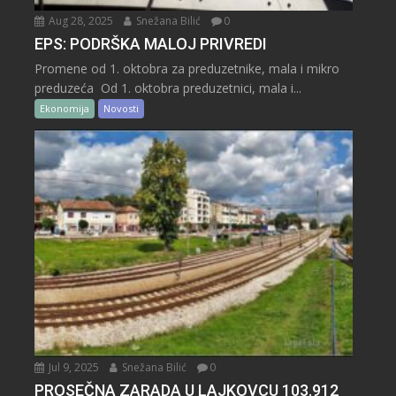
Aug 28, 2025
Snežana Bilić
0
EPS: PODRŠKA MALOJ PRIVREDI
Promene od 1. oktobra za preduzetnike, mala i mikro
preduzeća Od 1. oktobra preduzetnici, mala i...
Ekonomija
Novosti
Jul 9, 2025
Snežana Bilić
0
PROSEČNA ZARADA U LAJKOVCU 103.912