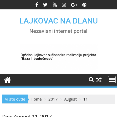
Skip
to
content
LAJKOVAC NA DLANU
Nezavisni internet portal
Vi ste ovde
Home
2017
August
11
Day:
August 11, 2017