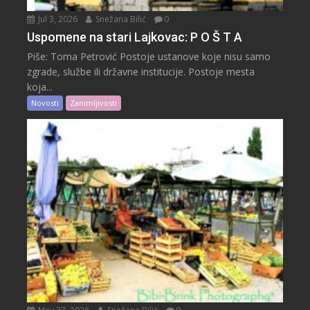
Jul 3, 2026
Snežana Bilić
0
Uspomene na stari Lajkovac: P O Š T A
Piše: Toma Petrović Postoje ustanove koje nisu samo
zgrade, službe ili državne institucije. Postoje mesta
koja...
Novosti
Zanimljivosti