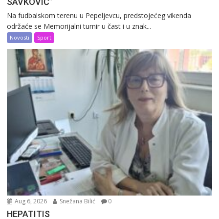
SAVKOVIĆ”
Na fudbalskom terenu u Pepeljevcu, predstojećeg vikenda
održaće se Memorijalni turnir u čast i u znak...
Novosti
Sport
Aug 6, 2026
Snežana Bilić
0
HEPATITIS