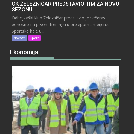
OK ŽELEZNIČAR PREDSTAVIO TIM ZA NOVU
SEZONU
Odbojkaški klub Železničar predstavio je večeras
ponosno na prvom treningu u prelepom ambijentu
Sportske hale u...
Novosti
Sport
Ekonomija