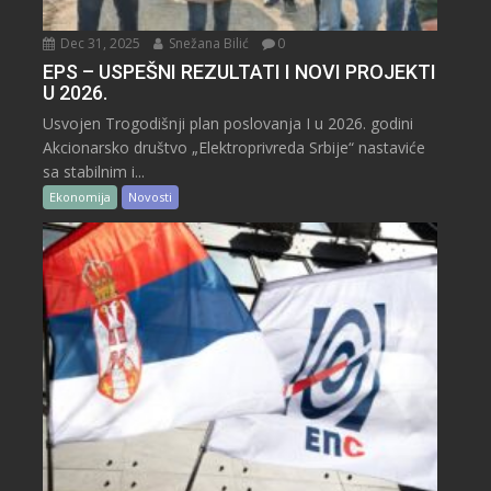
Dec 31, 2025
Snežana Bilić
0
EPS – USPEŠNI REZULTATI I NOVI PROJEKTI
U 2026.
Usvojen Trogodišnji plan poslovanja I u 2026. godini
Akcionarsko društvo „Elektroprivreda Srbije“ nastaviće
sa stabilnim i...
Ekonomija
Novosti