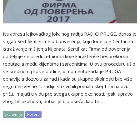
Na adresu lajkovačkog lokalnog radija RADIO PRUGE, danas je
stigao Sertifikat Firme od poverenja, koji dodeljuje Centar za
istraživanje mišljenja klijenata. Sertifikat Firma od poverenja
dodeljuje se preduzetnicima koje karakteriše besprekorna
reputacija među klijentima i saradnicima. U ovu proceduru ušlo
se sredinom prošle dodine, u momentu kada je PRUGA
obnavljala dozvolu za rad i kada su ukupne okolnosti bile više
nego neizvesne. U radiju su svi bili pomalo skeptični na ovu
priču, imajući u vidu pre svega ukupne okolnosti. Ipak, upravo
zbog tih okolnosti, dobar je bio osećaj kad te…
Ekonomija
Novosti