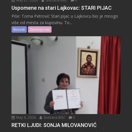
May 27, 2026
Snežana Bilić
0
Uspomene na stari Lajkovac: STARI PIJAC
Piše: Toma Petrović Stari pijac u Lajkovcu bio je mnogo
više od mesta za kupovinu. To...
Novosti
Zanimljivosti
May 6, 2026
Snežana Bilić
0
RETKI LJUDI: SONJA MILOVANOVIĆ