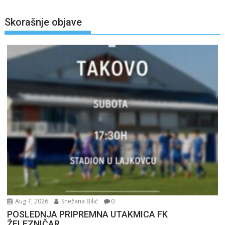
Skorašnje objave
Aug 7, 2026
Snežana Bilić
0
POSLEDNJA PRIPREMNA UTAKMICA FK
ŽELEZNIČAR