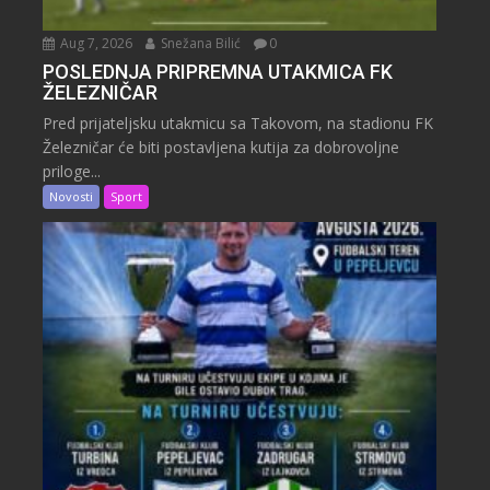
Aug 7, 2026
Snežana Bilić
0
POSLEDNJA PRIPREMNA UTAKMICA FK
ŽELEZNIČAR
Pred prijateljsku utakmicu sa Takovom, na stadionu FK
Železničar će biti postavljena kutija za dobrovoljne
priloge...
Novosti
Sport