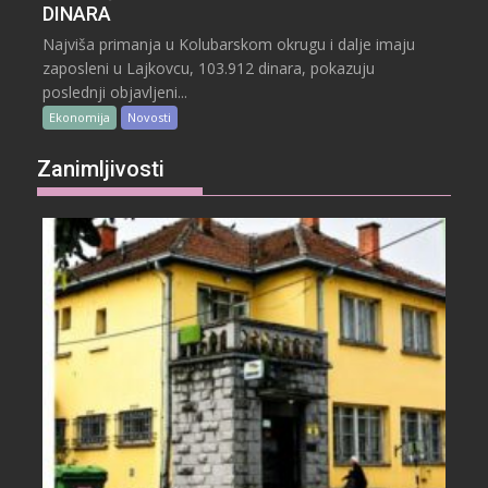
DINARA
Najviša primanja u Kolubarskom okrugu i dalje imaju
zaposleni u Lajkovcu, 103.912 dinara, pokazuju
poslednji objavljeni...
Ekonomija
Novosti
Zanimljivosti