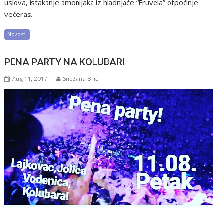
uslova, istakanje amonijaka iz hladnjače “Fruvela” otpočinje
večeras.
Novosti
PENA PARTY NA KOLUBARI
Aug 11, 2017
Snežana Bilić