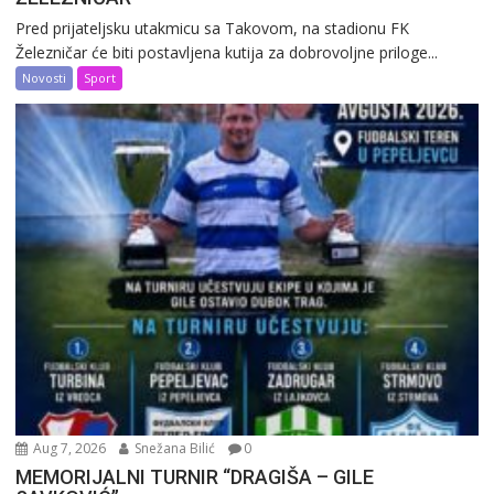
Pred prijateljsku utakmicu sa Takovom, na stadionu FK
Železničar će biti postavljena kutija za dobrovoljne priloge...
Novosti
Sport
Aug 7, 2026
Snežana Bilić
0
MEMORIJALNI TURNIR “DRAGIŠA – GILE