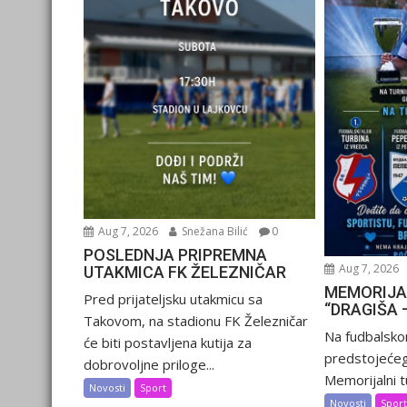
Aug 7, 2026
Snežana Bilić
0
POSLEDNJA PRIPREMNA
Aug 7, 2026
UTAKMICA FK ŽELEZNIČAR
MEMORIJA
Pred prijateljsku utakmicu sa
“DRAGIŠA 
Takovom, na stadionu FK Železničar
Na fudbalsko
će biti postavljena kutija za
predstojećeg
dobrovoljne priloge...
Memorijalni tu
Novosti
Sport
Novosti
Spor