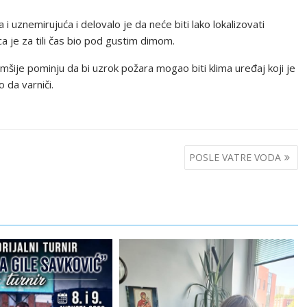
a i uznemirujuća i delovalo je da neće biti lako lokalizovati
vca je za tili čas bio pod gustim dimom.
šije pominju da bi uzrok požara mogao biti klima uređaj koji je
 da varniči.
POSLE VATRE VODA