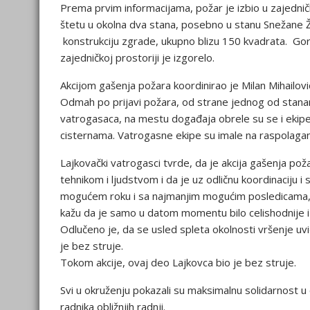
Prema prvim informacijama, požar je izbio u zajedničko
štetu u okolna dva stana, posebno u stanu Snežane Živ
konstrukciju zgrade, ukupno blizu 150 kvadrata. Gore
zajedničkoj prostoriji je izgorelo.
Akcijom gašenja požara koordinirao je Milan Mihailov
Odmah po prijavi požara, od strane jednog od stanar
vatrogasaca, na mestu događaja obrele su se i ekip
cisternama. Vatrogasne ekipe su imale na raspolaganju 
Lajkovački vatrogasci tvrde, da je akcija gašenja po
tehnikom i ljudstvom i da je uz odličnu koordinaciju i
mogućem roku i sa najmanjim mogućim posledicama, isk
kažu da je samo u datom momentu bilo celishodnije i 
Odlučeno je, da se usled spleta okolnosti vršenje uviđ
je bez struje.
Tokom akcije, ovaj deo Lajkovca bio je bez struje.
Svi u okruženju pokazali su maksimalnu solidarnost u ov
radnika obližnjih radnji.