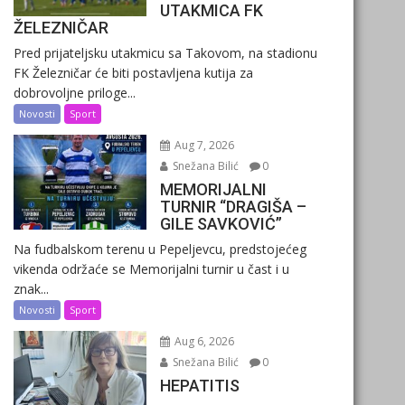
UTAKMICA FK
ŽELEZNIČAR
Pred prijateljsku utakmicu sa Takovom, na stadionu
FK Železničar će biti postavljena kutija za
dobrovoljne priloge...
Novosti
Sport
Aug 7, 2026
Snežana Bilić
0
MEMORIJALNI
TURNIR “DRAGIŠA –
GILE SAVKOVIĆ”
Na fudbalskom terenu u Pepeljevcu, predstojećeg
vikenda održaće se Memorijalni turnir u čast i u
znak...
Novosti
Sport
Aug 6, 2026
Snežana Bilić
0
HEPATITIS