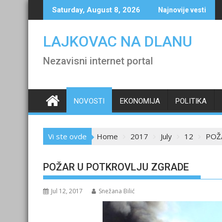
Skip
Saturday, August 8, 2026
Najnovije vesti
to
content
LAJKOVAC NA DLANU
Nezavisni internet portal
NOVOSTI
EKONOMIJA
POLITIKA
Vi ste ovde
Home
2017
July
12
POŽ
POŽAR U POTKROVLJU ZGRADE
Jul 12, 2017
Snežana Bilić