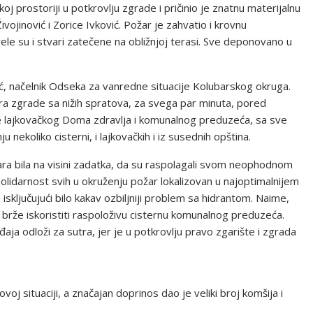
j prostoriji u potkrovlju zgrade i pričinio je znatnu materijalnu
ojinović i Zorice Ivković. Požar je zahvatio i krovnu
le su i stvari zatečene na obližnjoj terasi. Sve deponovano u
ić, načelnik Odseka za vanredne situacije Kolubarskog okruga.
a zgrade sa nižih spratova, za svega par minuta, pored
e lajkovačkog Doma zdravlja i komunalnog preduzeća, sa sve
nekoliko cisterni, i lajkovačkih i iz susednih opština.
žara bila na visini zadatka, da su raspolagali svom neophodnom
 solidarnost svih u okruženju požar lokalizovan u najoptimalnijem
ljučujući bilo kakav ozbiljniji problem sa hidrantom. Naime,
brže iskoristiti raspoloživu cisternu komunalnog preduzeća.
aja odloži za sutra, jer je u potkrovlju pravo zgarište i zgrada
oj situaciji, a značajan doprinos dao je veliki broj komšija i