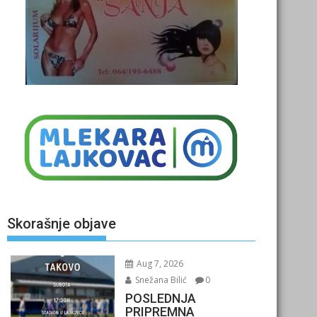
Skorašnje objave
Aug 7, 2026
Snežana Bilić
0
POSLEDNJA
PRIPREMNA