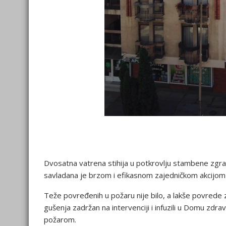
Dvosatna vatrena stihija u potkrovlju stambene zgrade
savladana je brzom i efikasnom zajedničkom akcijom p
Teže povređenih u požaru nije bilo, a lakše povrede z
gušenja zadržan na intervenciji i infuzili u Domu zdrav
požarom.