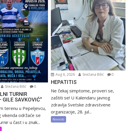
Aug 6, 2026
Snežana Bilić
0
HEPATITIS
Snežana Bilić
0
Ne čekaj simptome, proveri se,
LNI TURNIR
zaštiti se! U Kalendaru javnog
– GILE SAVKOVIĆ”
zdravlja Svetske zdravstvene
m terenu u Pepeljevcu,
organizacije, 28. jul...
 vikenda održaće se
Novosti
rnir u čast i u znak...
t