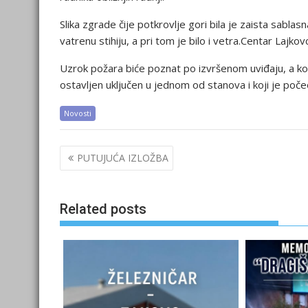
Slika zgrade čije potkrovlje gori bila je zaista sablasn
vatrenu stihiju, a pri tom je bilo i vetra.Centar Lajko
Uzrok požara biće poznat po izvršenom uviđaju, a kom
ostavljen uključen u jednom od stanova i koji je počeo
Novosti
Post
PUTUJUĆA IZLOŽBA
navigation
Related posts