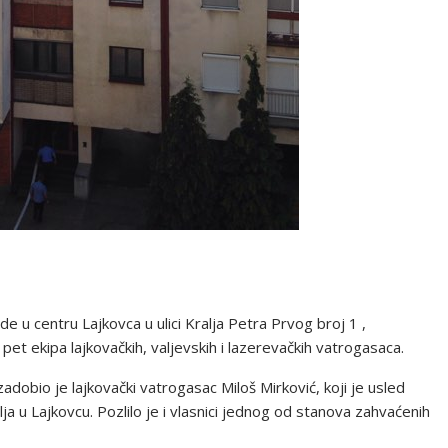
 u centru Lajkovca u ulici Kralja Petra Prvog broj 1 ,
et ekipa lajkovačkih, valjevskih i lazerevačkih vatrogasaca.
adobio je lajkovački vatrogasac Miloš Mirković, koji je usled
lja u Lajkovcu. Pozlilo je i vlasnici jednog od stanova zahvaćenih