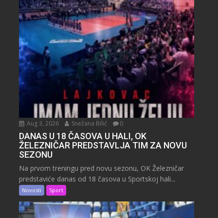
Aug 3, 2026
Snežana Bilić
0
DANAS U 18 ČASOVA U HALI, OK
ŽELEZNIČAR PREDSTAVLJA TIM ZA NOVU
SEZONU
Na prvom treningu pred novu sezonu, OK Železničar
predstaviće danas od 18 časova u Sportskoj hali...
Novosti
Sport