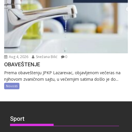
Aug 4, 2026
Snežana Bilić
0
OBAVEŠTENJE
Prema obaveštenju JPKP Lazarevac, objavljenom večeras na
njihovom zvaničnom sajtu, u večernjim satima došlo je do...
Novosti
Sport