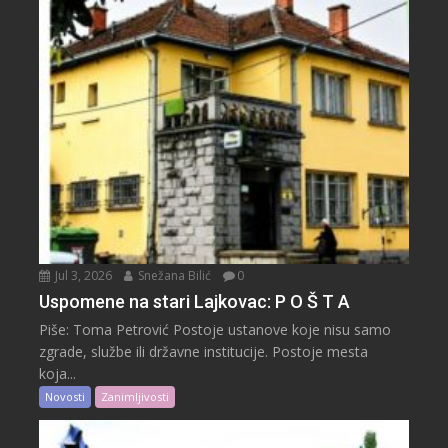
Jul 3, 2026
Snežana Bilić
0
Uspomene na stari Lajkovac: P O Š T A
Piše: Toma Petrović Postoje ustanove koje nisu samo
zgrade, službe ili državne institucije. Postoje mesta
koja...
Novosti
Zanimljivosti