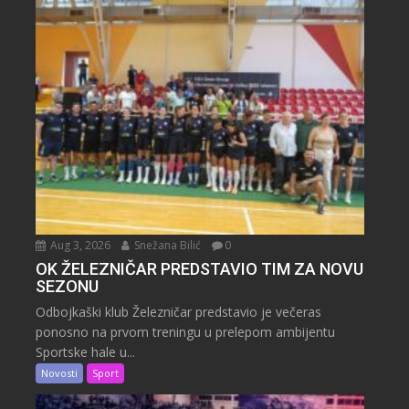
Aug 3, 2026
Snežana Bilić
0
OK ŽELEZNIČAR PREDSTAVIO TIM ZA NOVU
SEZONU
Odbojkaški klub Železničar predstavio je večeras
ponosno na prvom treningu u prelepom ambijentu
Sportske hale u...
Novosti
Sport