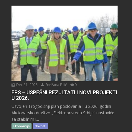
Dec 31, 2025
Snežana Bilić
0
EPS – USPEŠNI REZULTATI I NOVI PROJEKTI
U 2026.
Usvojen Trogodišnji plan poslovanja I u 2026. godini
Akcionarsko društvo „Elektroprivreda Srbije“ nastaviće
sa stabilnim i...
Ekonomija
Novosti