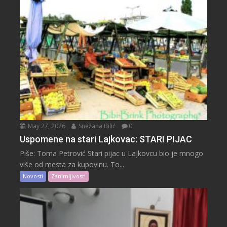
May 27, 2026
Snežana Bilić
0
Uspomene na stari Lajkovac: STARI PIJAC
Piše: Toma Petrović Stari pijac u Lajkovcu bio je mnogo
više od mesta za kupovinu. To...
Novosti
Zanimljivosti