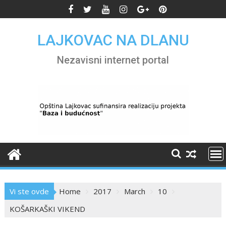
Skip
to
content
LAJKOVAC NA DLANU
Nezavisni internet portal
Vi ste ovde
Home
2017
March
10
KOŠARKAŠKI VIKEND