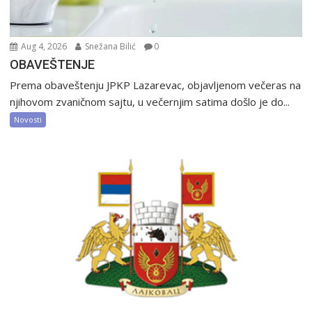
Aug 4, 2026
Snežana Bilić
0
OBAVEŠTENJE
Prema obaveštenju JPKP Lazarevac, objavljenom večeras na
njihovom zvaničnom sajtu, u večernjim satima došlo je do...
Novosti