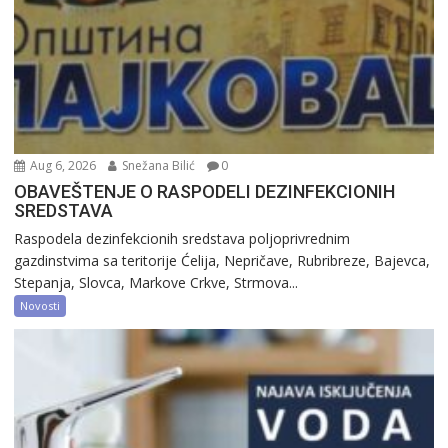
Aug 6, 2026
Snežana Bilić
0
OBAVEŠTENJE O RASPODELI DEZINFEKCIONIH
SREDSTAVA
Raspodela dezinfekcionih sredstava poljoprivrednim
gazdinstvima sa teritorije Ćelija, Nepričave, Rubribreze, Bajevca,
Stepanja, Slovca, Markove Crkve, Strmova...
Novosti