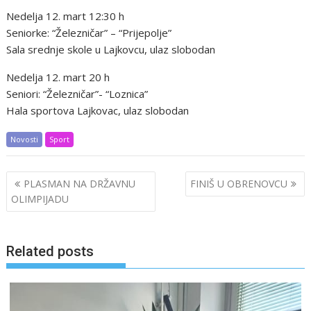
Nedelja 12. mart 12:30 h
Seniorke: “Železničar” – “Prijepolje”
Sala srednje skole u Lajkovcu, ulaz slobodan
Nedelja 12. mart 20 h
Seniori: “Železničar”- “Loznica”
Hala sportova Lajkovac, ulaz slobodan
Novosti
Sport
Post
PLASMAN NA DRŽAVNU
FINIŠ U OBRENOVCU
navigation
OLIMPIJADU
Related posts