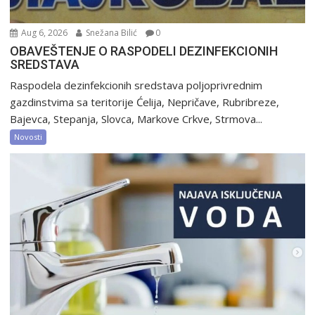
Aug 6, 2026
Snežana Bilić
0
OBAVEŠTENJE O RASPODELI DEZINFEKCIONIH
SREDSTAVA
Raspodela dezinfekcionih sredstava poljoprivrednim
gazdinstvima sa teritorije Ćelija, Nepričave, Rubribreze,
Bajevca, Stepanja, Slovca, Markove Crkve, Strmova...
Novosti