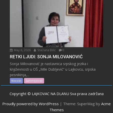
May 6, 2026
Snežana Bilić
0
RETKI LJUDI: SONJA MILOVANOVIĆ
Sonja Milovanović je nastavnica srpskog jezika i
književnosti u OŠ „Mile Dubljević“ u Lajkovcu, srpska
pesnikinja,...
Novosti
Zanimljivosti
Copyright © LAJKOVAC NA DLANU Sva prava zadržana
Proudly powered by WordPress
|
Theme: SuperMag by
Acme
Themes