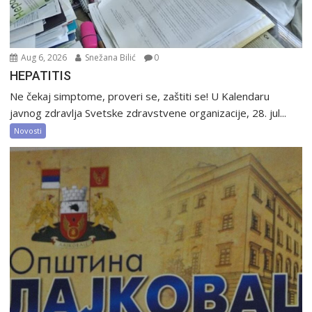
Aug 6, 2026
Snežana Bilić
0
HEPATITIS
Ne čekaj simptome, proveri se, zaštiti se! U Kalendaru
javnog zdravlja Svetske zdravstvene organizacije, 28. jul...
Novosti