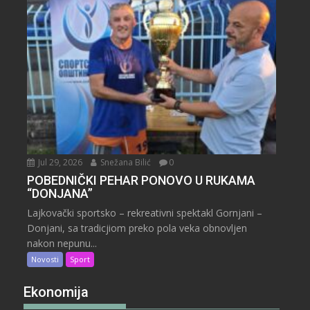
Jul 29, 2026
Snežana Bilić
0
POBEDNIČKI PEHAR PONOVO U RUKAMA
“DONJANA”
Lajkovački sportsko – rekreativni spektakl Gornjani –
Donjani, sa tradicjiom preko pola veka obnovljen
nakon nepunu...
Novosti
Sport
Ekonomija