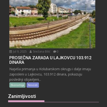
Jul 9, 2025
Snežana Bilić
0
PROSEČNA ZARADA U LAJKOVCU 103.912
DINARA
Najviša primanja u Kolubarskom okrugu i dalje imaju
zaposleni u Lajkovcu, 103.912 dinara, pokazuju
poslednji objavljeni...
Ekonomija
Novosti
Zanimljivosti