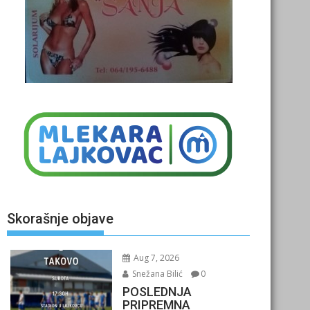
Skorašnje objave
Aug 7, 2026
Snežana Bilić
0
POSLEDNJA
PRIPREMNA