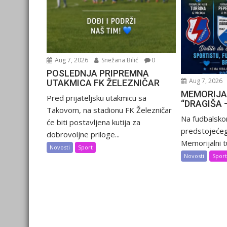
Aug 7, 2026
Snežana Bilić
0
POSLEDNJA PRIPREMNA
Aug 7, 2026
UTAKMICA FK ŽELEZNIČAR
MEMORIJA
Pred prijateljsku utakmicu sa
“DRAGIŠA 
Takovom, na stadionu FK Železničar
Na fudbalsko
će biti postavljena kutija za
predstojećeg
dobrovoljne priloge...
Memorijalni tu
Novosti
Sport
Novosti
Spor