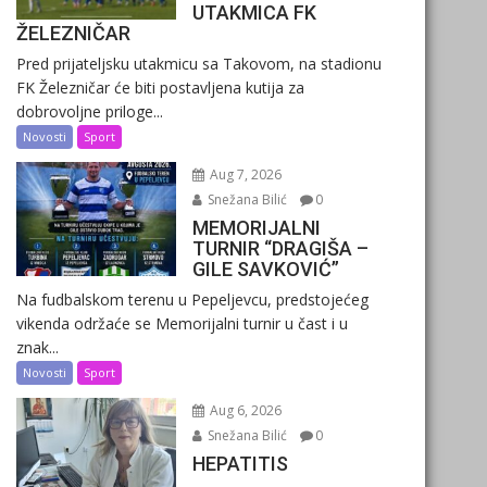
UTAKMICA FK
ŽELEZNIČAR
Pred prijateljsku utakmicu sa Takovom, na stadionu
FK Železničar će biti postavljena kutija za
dobrovoljne priloge...
Novosti
Sport
Aug 7, 2026
Snežana Bilić
0
MEMORIJALNI
TURNIR “DRAGIŠA –
GILE SAVKOVIĆ”
Na fudbalskom terenu u Pepeljevcu, predstojećeg
vikenda održaće se Memorijalni turnir u čast i u
znak...
Novosti
Sport
Aug 6, 2026
Snežana Bilić
0
HEPATITIS