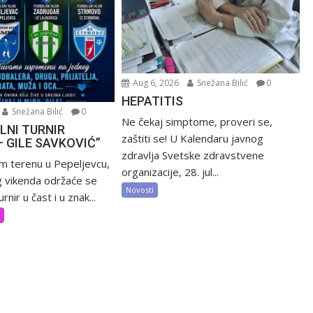
Aug 6, 2026
Snežana Bilić
0
HEPATITIS
Snežana Bilić
0
Ne čekaj simptome, proveri se,
LNI TURNIR
zaštiti se! U Kalendaru javnog
– GILE SAVKOVIĆ”
zdravlja Svetske zdravstvene
m terenu u Pepeljevcu,
organizacije, 28. jul...
 vikenda održaće se
Novosti
rnir u čast i u znak...
t