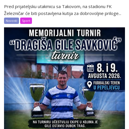
Pred prijateljsku utakmicu sa Takovom, na stadionu FK
Železničar će biti postavljena kutija za dobrovoljne priloge...
Novosti
Sport