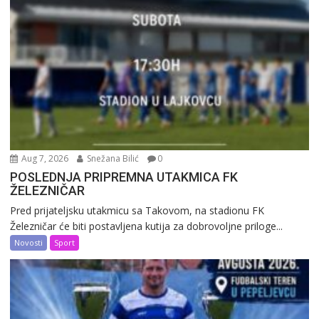
Aug 7, 2026
Snežana Bilić
0
POSLEDNJA PRIPREMNA UTAKMICA FK
ŽELEZNIČAR
Pred prijateljsku utakmicu sa Takovom, na stadionu FK
Železničar će biti postavljena kutija za dobrovoljne priloge...
Novosti
Sport