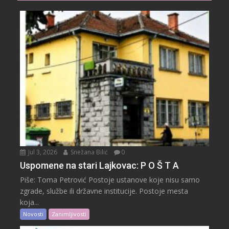
Jul 3, 2026
Snežana Bilić
0
Uspomene na stari Lajkovac: P O Š T A
Piše: Toma Petrović Postoje ustanove koje nisu samo
zgrade, službe ili državne institucije. Postoje mesta
koja...
Novosti
Zanimljivosti