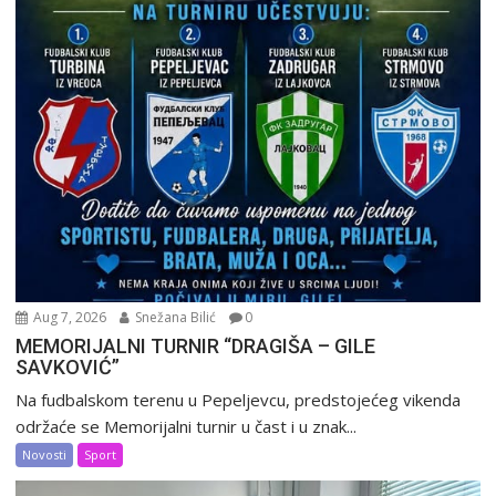
Aug 7, 2026
Snežana Bilić
0
MEMORIJALNI TURNIR “DRAGIŠA – GILE
SAVKOVIĆ”
Na fudbalskom terenu u Pepeljevcu, predstojećeg vikenda
održaće se Memorijalni turnir u čast i u znak...
Novosti
Sport