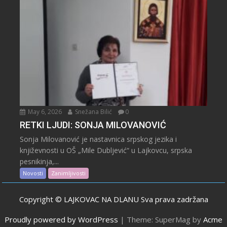
May 6, 2026
Snežana Bilić
0
RETKI LJUDI: SONJA MILOVANOVIĆ
Sonja Milovanović je nastavnica srpskog jezika i
književnosti u OŠ „Mile Dubljević“ u Lajkovcu, srpska
pesnikinja,...
Novosti
Zanimljivosti
Copyright © LAJKOVAC NA DLANU Sva prava zadržana
Proudly powered by WordPress
|
Theme: SuperMag by
Acme