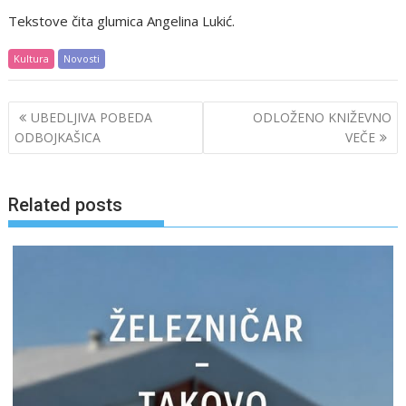
Tekstove čita glumica Angelina Lukić.
Kultura
Novosti
Post
UBEDLJIVA POBEDA
ODLOŽENO KNIŽEVNO
navigation
ODBOJKAŠICA
VEČE
Related posts