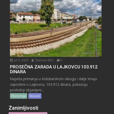
Jul 9, 2025
Snežana Bilić
0
PROSEČNA ZARADA U LAJKOVCU 103.912
DINARA
Najviša primanja u Kolubarskom okrugu i dalje imaju
zaposleni u Lajkovcu, 103.912 dinara, pokazuju
poslednji objavljeni...
Ekonomija
Novosti
Zanimljivosti