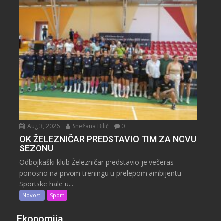
Aug 3, 2026
Snežana Bilić
0
OK ŽELEZNIČAR PREDSTAVIO TIM ZA NOVU
SEZONU
Odbojkaški klub Železničar predstavio je večeras
ponosno na prvom treningu u prelepom ambijentu
Sportske hale u...
Novosti
Sport
Ekonomija