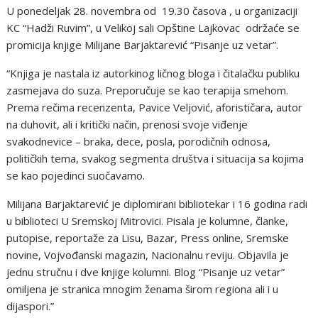
U ponedeljak 28. novembra od 19.30 časova , u organizaciji
KC “Hadži Ruvim”, u Velikoj sali Opštine Lajkovac održaće se
promicija knjige Milijane Barjaktarević “Pisanje uz vetar”.
“Knjiga je nastala iz autorkinog ličnog bloga i čitalačku publiku
zasmejava do suza. Preporučuje se kao terapija smehom.
Prema rečima recenzenta, Pavice Veljović, aforističara, autor
na duhovit, ali i kritički način, prenosi svoje viđenje
svakodnevice – braka, dece, posla, porodičnih odnosa,
političkih tema, svakog segmenta društva i situacija sa kojima
se kao pojedinci suočavamo.
Milijana Barjaktarević je diplomirani bibliotekar i 16 godina radi
u biblioteci U Sremskoj Mitrovici. Pisala je kolumne, članke,
putopise, reportaže za Lisu, Bazar, Press online, Sremske
novine, Vojvođanski magazin, Nacionalnu reviju. Objavila je
jednu stručnu i dve knjige kolumni. Blog “Pisanje uz vetar”
omiljena je stranica mnogim ženama širom regiona ali i u
dijaspori.”