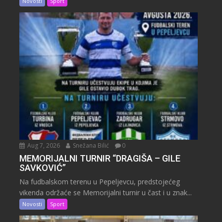
Novosti
Sport
Aug 7, 2026
Snežana Bilić
0
MEMORIJALNI TURNIR “DRAGIŠA – GILE
SAVKOVIĆ”
Na fudbalskom terenu u Pepeljevcu, predstojećeg
vikenda održaće se Memorijalni turnir u čast i u znak...
Novosti
Sport