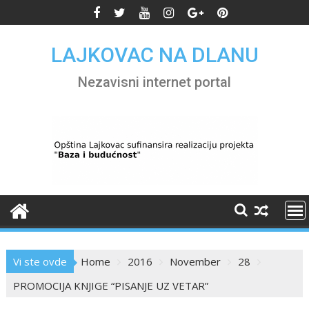
Skip
to
content
LAJKOVAC NA DLANU
Nezavisni internet portal
Vi ste ovde
Home
2016
November
28
PROMOCIJA KNJIGE “PISANJE UZ VETAR”