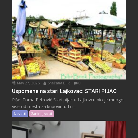
May 27, 2026
Snežana Bilić
0
Uspomene na stari Lajkovac: STARI PIJAC
Piše: Toma Petrović Stari pijac u Lajkovcu bio je mnogo
više od mesta za kupovinu. To...
Novosti
Zanimljivosti