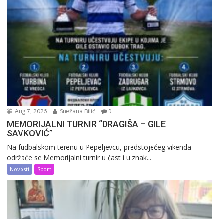
Aug 7, 2026
Snežana Bilić
0
MEMORIJALNI TURNIR “DRAGIŠA – GILE
SAVKOVIĆ”
Na fudbalskom terenu u Pepeljevcu, predstojećeg vikenda
održaće se Memorijalni turnir u čast i u znak...
Novosti
Sport