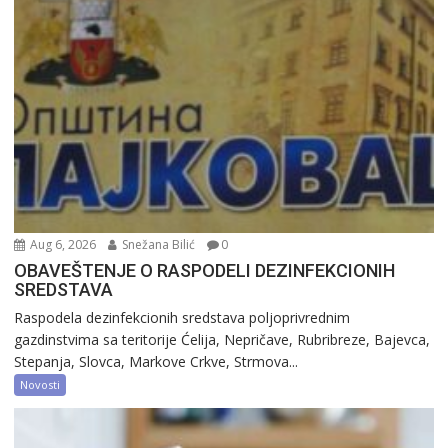
Aug 6, 2026
Snežana Bilić
0
OBAVEŠTENJE O RASPODELI DEZINFEKCIONIH
SREDSTAVA
Raspodela dezinfekcionih sredstava poljoprivrednim
gazdinstvima sa teritorije Ćelija, Nepričave, Rubribreze, Bajevca,
Stepanja, Slovca, Markove Crkve, Strmova...
Novosti