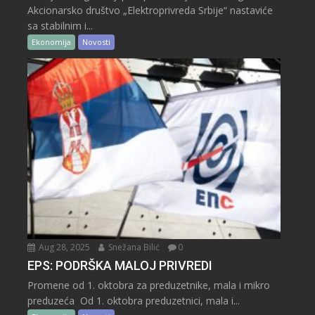
Akcionarsko društvo „Elektroprivreda Srbije“ nastaviće
sa stabilnim i...
Ekonomija
Novosti
Aug 28, 2025
Snežana Bilić
0
EPS: PODRŠKA MALOJ PRIVREDI
Promene od 1. oktobra za preduzetnike, mala i mikro
preduzeća Od 1. oktobra preduzetnici, mala i...