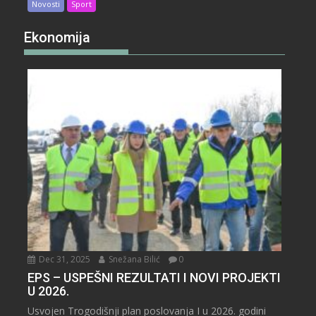
Novosti
Sport
Ekonomija
Dec 31, 2025
Snežana Bilić
0
EPS – USPEŠNI REZULTATI I NOVI PROJEKTI
U 2026.
Usvojen Trogodišnji plan poslovanja I u 2026. godini