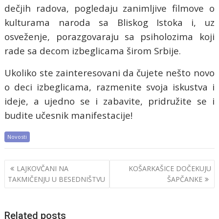
dečjih radova, pogledaju zanimljive filmove o
kulturama naroda sa Bliskog Istoka i, uz
osveženje, porazgovaraju sa psiholozima koji
rade sa decom izbeglicama širom Srbije.
Ukoliko ste zainteresovani da čujete nešto novo
o deci izbeglicama, razmenite svoja iskustva i
ideje, a ujedno se i zabavite, pridružite se i
budite učesnik manifestacije!
Novosti
Post
LAJKOVČANI NA
KOŠARKAŠICE DOČEKUJU
navigation
TAKMIČENJU U BESEDNIŠTVU
ŠAPČANKE
Related posts