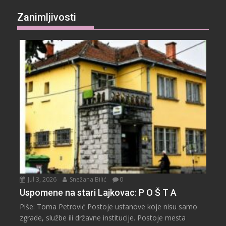
Zanimljivosti
Jul 3, 2026
Snežana Bilić
0
Uspomene na stari Lajkovac: P O Š T A
Piše: Toma Petrović Postoje ustanove koje nisu samo
zgrade, službe ili državne institucije. Postoje mesta