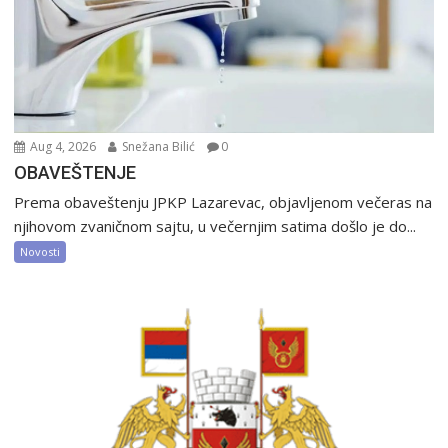
Aug 4, 2026
Snežana Bilić
0
OBAVEŠTENJE
Prema obaveštenju JPKP Lazarevac, objavljenom večeras na
njihovom zvaničnom sajtu, u večernjim satima došlo je do...
Novosti