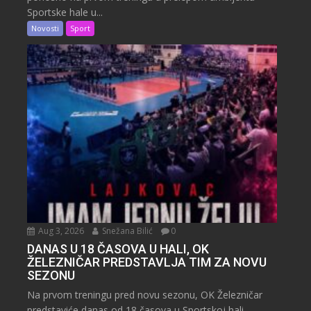
Sportske hale u...
Novosti
Sport
Aug 3, 2026
Snežana Bilić
0
DANAS U 18 ČASOVA U HALI, OK
ŽELEZNIČAR PREDSTAVLJA TIM ZA NOVU
SEZONU
Na prvom treningu pred novu sezonu, OK Železničar
predstaviće danas od 18 časova u Sportskoj hali...