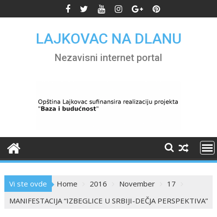
Skip
to
content
LAJKOVAC NA DLANU
Nezavisni internet portal
Vi ste ovde
Home
2016
November
17
MANIFESTACIJA “IZBEGLICE U SRBIJI-DEČJA PERSPEKTIVA”