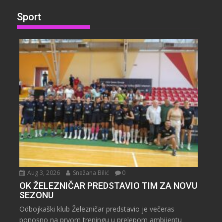
Sport
Aug 3, 2026
Snežana Bilić
0
OK ŽELEZNIČAR PREDSTAVIO TIM ZA NOVU
SEZONU
Odbojkaški klub Železničar predstavio je večeras
ponosno na prvom treningu u prelepom ambijentu