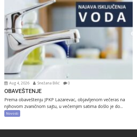
Aug 4, 2026
Snežana Bilić
0
OBAVEŠTENJE
Prema obaveštenju JPKP Lazarevac, objavljenom večeras na
njihovom zvaničnom sajtu, u večernjim satima došlo je do...
Novosti