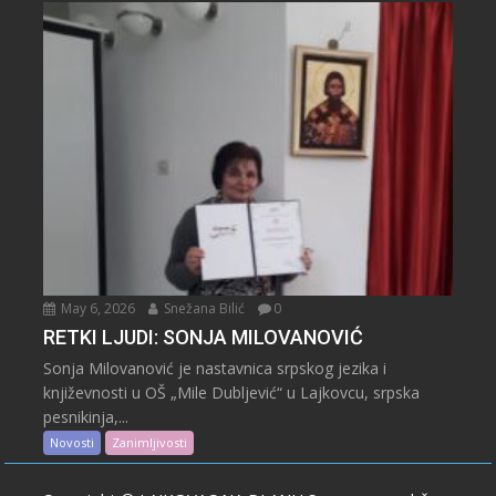
May 6, 2026
Snežana Bilić
0
RETKI LJUDI: SONJA MILOVANOVIĆ
Sonja Milovanović je nastavnica srpskog jezika i
književnosti u OŠ „Mile Dubljević“ u Lajkovcu, srpska
pesnikinja,...
Novosti
Zanimljivosti