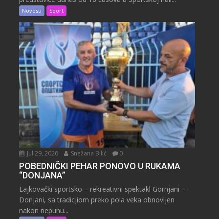
Novosti
Sport
Jul 29, 2026
Snežana Bilić
0
POBEDNIČKI PEHAR PONOVO U RUKAMA
“DONJANA”
Lajkovački sportsko – rekreativni spektakl Gornjani –
Donjani, sa tradicjiom preko pola veka obnovljen
nakon nepunu...