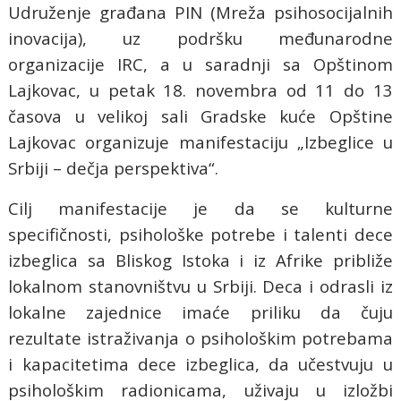
Udruženje građana PIN (Mreža psihosocijalnih
inovacija), uz podršku međunarodne
organizacije IRC, a u saradnji sa Opštinom
Lajkovac, u petak 18. novembra od 11 do 13
časova u velikoj sali Gradske kuće Opštine
Lajkovac organizuje manifestaciju „Izbeglice u
Srbiji – dečja perspektiva“.
Cilj manifestacije je da se kulturne
specifičnosti, psihološke potrebe i talenti dece
izbeglica sa Bliskog Istoka i iz Afrike približe
lokalnom stanovništvu u Srbiji. Deca i odrasli iz
lokalne zajednice imaće priliku da čuju
rezultate istraživanja o psihološkim potrebama
i kapacitetima dece izbeglica, da učestvuju u
psihološkim radionicama, uživaju u izložbi