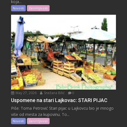
koja...
Novosti
Zanimljivosti
May 27, 2026
Snežana Bilić
0
Uspomene na stari Lajkovac: STARI PIJAC
Piše: Toma Petrović Stari pijac u Lajkovcu bio je mnogo
više od mesta za kupovinu. To...
Novosti
Zanimljivosti