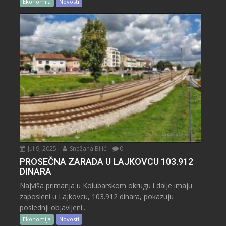
Ekonomija
Novosti
Jul 9, 2025
Snežana Bilić
0
PROSEČNA ZARADA U LAJKOVCU 103.912
DINARA
Najviša primanja u Kolubarskom okrugu i dalje imaju
zaposleni u Lajkovcu, 103.912 dinara, pokazuju
poslednji objavljeni...
Ekonomija
Novosti