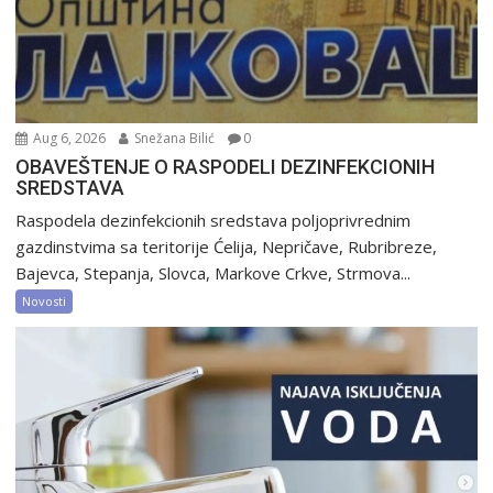
Aug 6, 2026
Snežana Bilić
0
OBAVEŠTENJE O RASPODELI DEZINFEKCIONIH
SREDSTAVA
Raspodela dezinfekcionih sredstava poljoprivrednim
gazdinstvima sa teritorije Ćelija, Nepričave, Rubribreze,
Bajevca, Stepanja, Slovca, Markove Crkve, Strmova...
Novosti