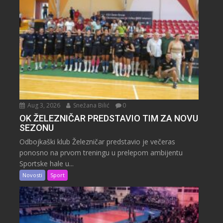
Aug 3, 2026
Snežana Bilić
0
OK ŽELEZNIČAR PREDSTAVIO TIM ZA NOVU
SEZONU
Odbojkaški klub Železničar predstavio je večeras
ponosno na prvom treningu u prelepom ambijentu
Sportske hale u...
Novosti
Sport