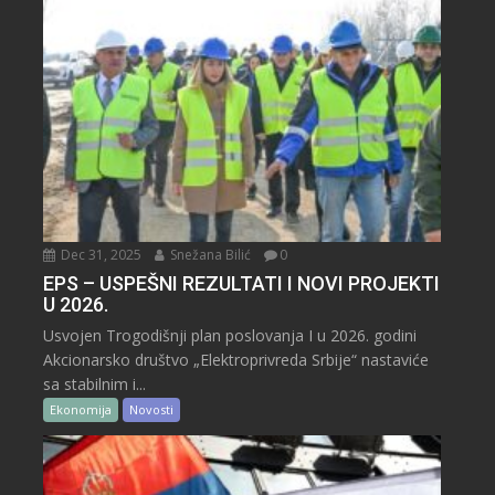
Dec 31, 2025
Snežana Bilić
0
EPS – USPEŠNI REZULTATI I NOVI PROJEKTI
U 2026.
Usvojen Trogodišnji plan poslovanja I u 2026. godini
Akcionarsko društvo „Elektroprivreda Srbije“ nastaviće
sa stabilnim i...
Ekonomija
Novosti