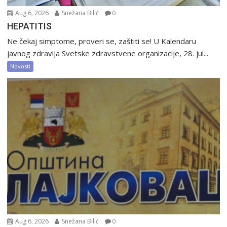
Aug 6, 2026
Snežana Bilić
0
HEPATITIS
Ne čekaj simptome, proveri se, zaštiti se! U Kalendaru
javnog zdravlja Svetske zdravstvene organizacije, 28. jul...
Novosti
Aug 6, 2026
Snežana Bilić
0