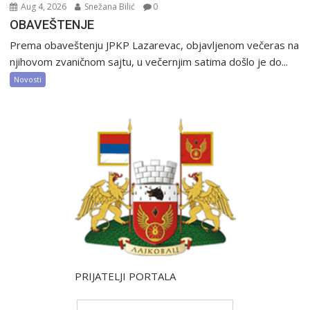
Aug 4, 2026
Snežana Bilić
0
OBAVEŠTENJE
Prema obaveštenju JPKP Lazarevac, objavljenom večeras na
njihovom zvaničnom sajtu, u večernjim satima došlo je do...
Novosti
PRIJATELJI PORTALA