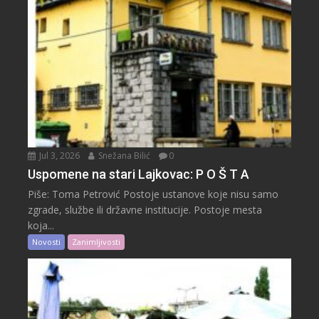
Jul 3, 2026
Snežana Bilić
0
Uspomene na stari Lajkovac: P O Š T A
Piše: Toma Petrović Postoje ustanove koje nisu samo
zgrade, službe ili državne institucije. Postoje mesta
koja...
Novosti
Zanimljivosti