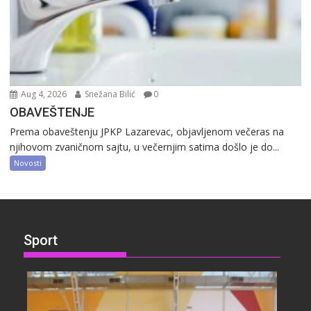
Aug 4, 2026
Snežana Bilić
0
OBAVEŠTENJE
Prema obaveštenju JPKP Lazarevac, objavljenom večeras na
njihovom zvaničnom sajtu, u večernjim satima došlo je do...
Novosti
Sport