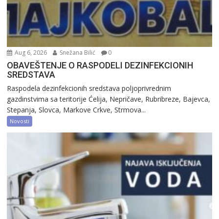
Aug 6, 2026
Snežana Bilić
0
OBAVEŠTENJE O RASPODELI DEZINFEKCIONIH
SREDSTAVA
Raspodela dezinfekcionih sredstava poljoprivrednim
gazdinstvima sa teritorije Ćelija, Nepričave, Rubribreze, Bajevca,
Stepanja, Slovca, Markove Crkve, Strmova...
Novosti