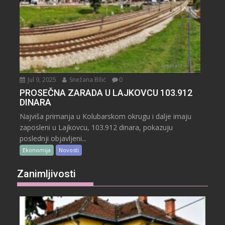
Jul 9, 2025
Snežana Bilić
0
PROSEČNA ZARADA U LAJKOVCU 103.912
DINARA
Najviša primanja u Kolubarskom okrugu i dalje imaju
zaposleni u Lajkovcu, 103.912 dinara, pokazuju
poslednji objavljeni...
Ekonomija
Novosti
Zanimljivosti