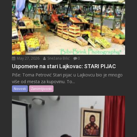
May 27, 2026
Snežana Bilić
0
Uspomene na stari Lajkovac: STARI PIJAC
Piše: Toma Petrović Stari pijac u Lajkovcu bio je mnogo
više od mesta za kupovinu. To...
Novosti
Zanimljivosti