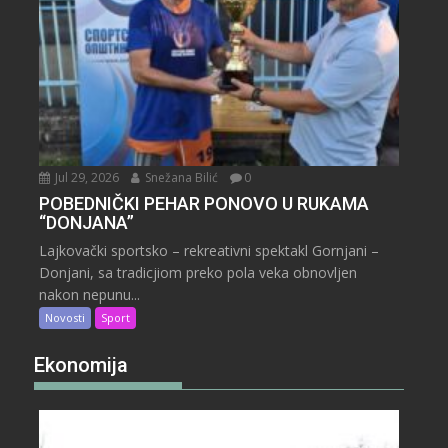
Jul 29, 2026
Snežana Bilić
0
POBEDNIČKI PEHAR PONOVO U RUKAMA
“DONJANA”
Lajkovački sportsko – rekreativni spektakl Gornjani –
Donjani, sa tradicjiom preko pola veka obnovljen
nakon nepunu...
Novosti
Sport
Ekonomija