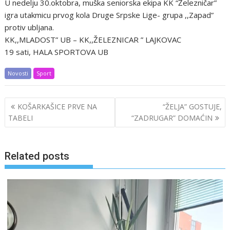
U nedelju 30.oktobra, muška seniorska ekipa KK “Železničar”
igra utakmicu prvog kola Druge Srpske Lige- grupa ,,Zapad”
protiv ubljana.
KK,,MLADOST” UB – KK,,ŽELEZNICAR ” LAJKOVAC
19 sati, HALA SPORTOVA UB
Novosti
Sport
Post
KOŠARKAŠICE PRVE NA
“ŽELJA” GOSTUJE,
navigation
TABELI
“ZADRUGAR” DOMAĆIN
Related posts