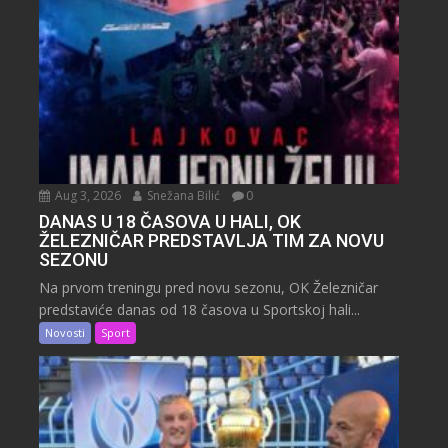
Aug 3, 2026
Snežana Bilić
0
DANAS U 18 ČASOVA U HALI, OK
ŽELEZNIČAR PREDSTAVLJA TIM ZA NOVU
SEZONU
Na prvom treningu pred novu sezonu, OK Železničar
predstaviće danas od 18 časova u Sportskoj hali...
Novosti
Sport