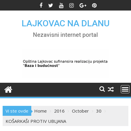
Skip
to
content
LAJKOVAC NA DLANU
Nezavisni internet portal
Vi ste ovde
Home
2016
October
30
KOŠARKAŠI PROTIV UBLJANA