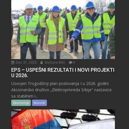
Dec 31, 2025
Snežana Bilić
0
EPS – USPEŠNI REZULTATI I NOVI PROJEKTI
U 2026.
Usvojen Trogodišnji plan poslovanja I u 2026. godini
Akcionarsko društvo „Elektroprivreda Srbije“ nastaviće
sa stabilnim i...
Ekonomija
Novosti