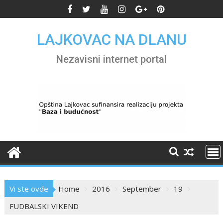
Skip
to
content
LAJKOVAC NA DLANU
Nezavisni internet portal
Vi ste ovde
Home
2016
September
19
FUDBALSKI VIKEND