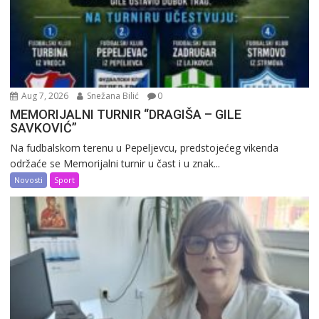
Aug 7, 2026
Snežana Bilić
0
MEMORIJALNI TURNIR “DRAGIŠA – GILE
SAVKOVIĆ”
Na fudbalskom terenu u Pepeljevcu, predstojećeg vikenda
održaće se Memorijalni turnir u čast i u znak...
Novosti
Sport