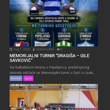
Aug 7, 2026
Snežana Bilić
0
MEMORIJALNI TURNIR “DRAGIŠA – GILE
SAVKOVIĆ”
Na fudbalskom terenu u Pepeljevcu, predstojećeg
vikenda održaće se Memorijalni turnir u čast i u znak...
Novosti
Sport