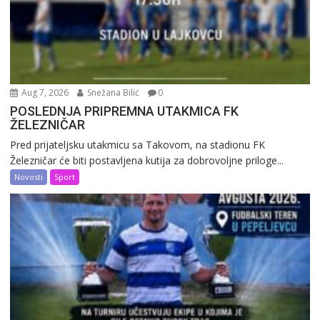
Aug 7, 2026
Snežana Bilić
0
POSLEDNJA PRIPREMNA UTAKMICA FK
ŽELEZNIČAR
Pred prijateljsku utakmicu sa Takovom, na stadionu FK
Železničar će biti postavljena kutija za dobrovoljne priloge...
Novosti
Sport