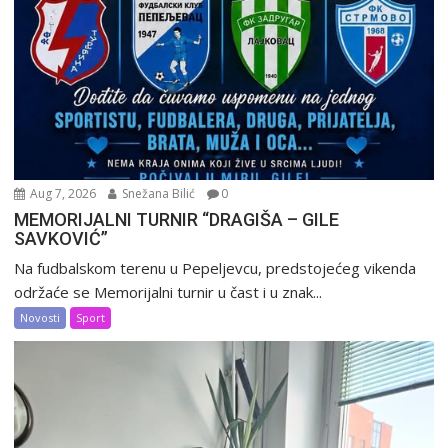
Aug 7, 2026
Snežana Bilić
0
MEMORIJALNI TURNIR “DRAGIŠA – GILE
SAVKOVIĆ”
Na fudbalskom terenu u Pepeljevcu, predstojećeg vikenda
održaće se Memorijalni turnir u čast i u znak...
Novosti
Sport