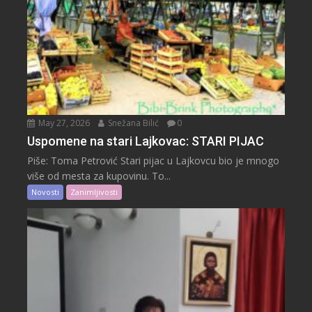
May 27, 2026
Snežana Bilić
0
Uspomene na stari Lajkovac: STARI PIJAC
Piše: Toma Petrović Stari pijac u Lajkovcu bio je mnogo
više od mesta za kupovinu. To...
Novosti
Zanimljivosti