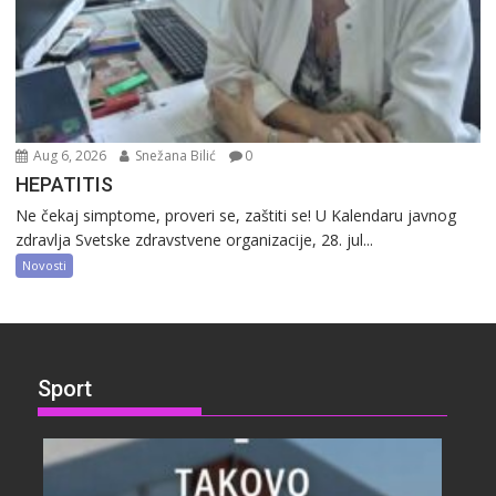
Aug 6, 2026
Snežana Bilić
0
HEPATITIS
Ne čekaj simptome, proveri se, zaštiti se! U Kalendaru javnog
zdravlja Svetske zdravstvene organizacije, 28. jul...
Novosti
Sport