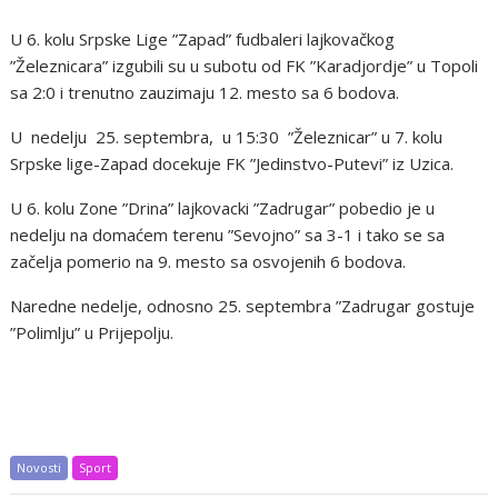
U 6. kolu Srpske Lige ”Zapad” fudbaleri lajkovačkog
”Železnicara” izgubili su u subotu od FK ”Karadjordje” u Topoli
sa 2:0 i trenutno zauzimaju 12. mesto sa 6 bodova.
U nedelju 25. septembra, u 15:30 ”Železnicar” u 7. kolu
Srpske lige-Zapad docekuje FK ”Jedinstvo-Putevi” iz Uzica.
U 6. kolu Zone ”Drina” lajkovacki ”Zadrugar” pobedio je u
nedelju na domaćem terenu ”Sevojno” sa 3-1 i tako se sa
začelja pomerio na 9. mesto sa osvojenih 6 bodova.
Naredne nedelje, odnosno 25. septembra ”Zadrugar gostuje
”Polimlju” u Prijepolju.
Novosti
Sport