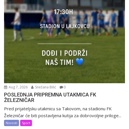
Aug 7, 2026
Snežana Bilić
0
POSLEDNJA PRIPREMNA UTAKMICA FK
ŽELEZNIČAR
Pred prijateljsku utakmicu sa Takovom, na stadionu FK
Železničar će biti postavljena kutija za dobrovoljne priloge...
Novosti
Sport