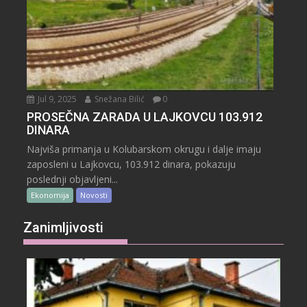
Jul 9, 2025
Snežana Bilić
0
PROSEČNA ZARADA U LAJKOVCU 103.912
DINARA
Najviša primanja u Kolubarskom okrugu i dalje imaju
zaposleni u Lajkovcu, 103.912 dinara, pokazuju
poslednji objavljeni...
Ekonomija
Novosti
Zanimljivosti