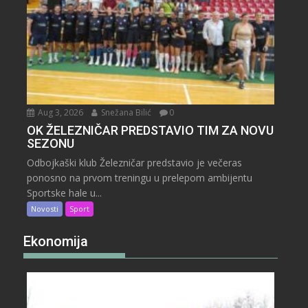
Aug 3, 2026
Snežana Bilić
0
OK ŽELEZNIČAR PREDSTAVIO TIM ZA NOVU
SEZONU
Odbojkaški klub Železničar predstavio je večeras
ponosno na prvom treningu u prelepom ambijentu
Sportske hale u...
Novosti
Sport
Ekonomija