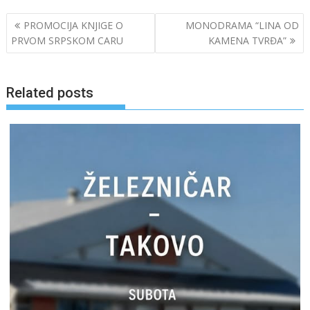
Post
PROMOCIJA KNJIGE O
MONODRAMA “LINA OD
navigation
PRVOM SRPSKOM CARU
KAMENA TVRĐA”
Related posts