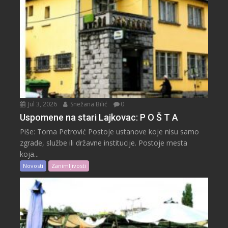
Jul 3, 2026
Snežana Bilić
0
Uspomene na stari Lajkovac: P O Š T A
Piše: Toma Petrović Postoje ustanove koje nisu samo
zgrade, službe ili državne institucije. Postoje mesta
koja...
Novosti
Zanimljivosti