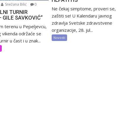
Snežana Bilić
0
Ne čekaj simptome, proveri se,
LNI TURNIR
zaštiti se! U Kalendaru javnog
– GILE SAVKOVIĆ”
zdravlja Svetske zdravstvene
m terenu u Pepeljevcu,
organizacije, 28. jul...
 vikenda održaće se
Novosti
rnir u čast i u znak...
t