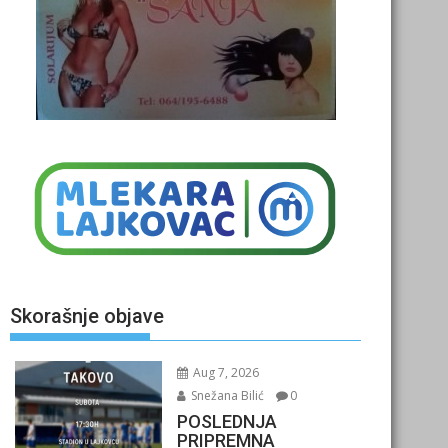
Skorašnje objave
Aug 7, 2026
Snežana Bilić
0
POSLEDNJA
PRIPREMNA