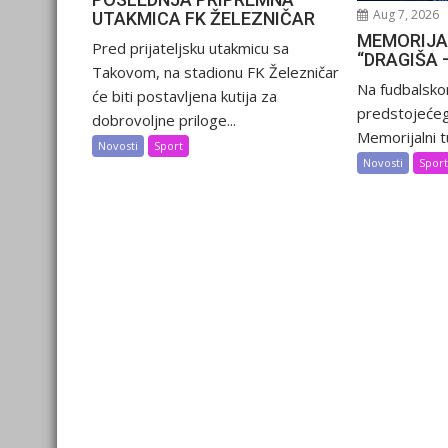
Aug 7, 2026
UTAKMICA FK ŽELEZNIČAR
MEMORIJA
Pred prijateljsku utakmicu sa
“DRAGIŠA 
Takovom, na stadionu FK Železničar
Na fudbalsko
će biti postavljena kutija za
predstojećeg
dobrovoljne priloge...
Memorijalni tu
Novosti
Sport
Novosti
Spor