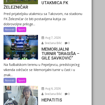
UTAKMICA FK
ŽELEZNIČAR
Pred prijateljsku utakmicu sa Takovom, na stadionu
FK Železničar će biti postavljena kutija za
dobrovoljne priloge...
Novosti
Sport
Aug 7, 2026
Snežana Bilić
0
MEMORIJALNI
TURNIR “DRAGIŠA –
GILE SAVKOVIĆ”
Na fudbalskom terenu u Pepeljevcu, predstojećeg
vikenda održaće se Memorijalni turnir u čast i u
znak...
Novosti
Sport
Aug 6, 2026
Snežana Bilić
0
HEPATITIS