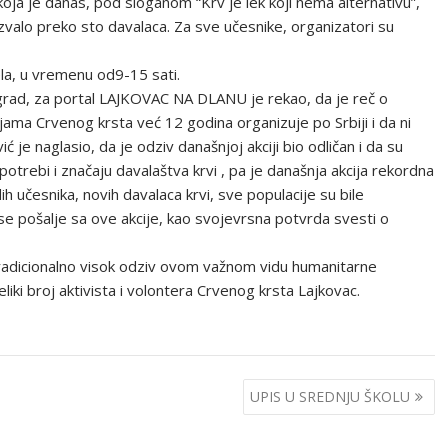
koja je danas, pod sloganom “Krv je lek koji nema alternativu”,
azvalo preko sto davalaca. Za sve učesnike, organizatori su
ela, u vremenu od9-15 sati.
ograd, za portal LAJKOVAC NA DLANU je rekao, da je reč o
ijama Crvenog krsta već 12 godina organizuje po Srbiji i da ni
 je naglasio, da je odziv današnjoj akciji bio odličan i da su
otrebi i značaju davalaštva krvi , pa je današnja akcija rekordna
ih učesnika, novih davalaca krvi, sve populacije su bile
a se pošalje sa ove akcije, kao svojevrsna potvrda svesti o
li tradicionalno visok odziv ovom važnom vidu humanitarne
eliki broj aktivista i volontera Crvenog krsta Lajkovac.
UPIS U SREDNJU ŠKOLU