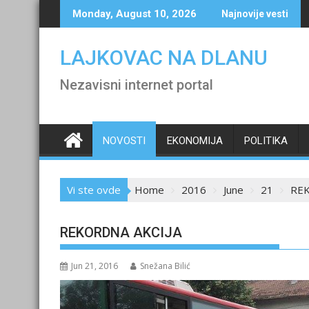
Skip
Monday, August 10, 2026
Najnovije vesti
to
content
LAJKOVAC NA DLANU
Nezavisni internet portal
NOVOSTI
EKONOMIJA
POLITIKA
Vi ste ovde
Home
2016
June
21
REK
REKORDNA AKCIJA
Jun 21, 2016
Snežana Bilić