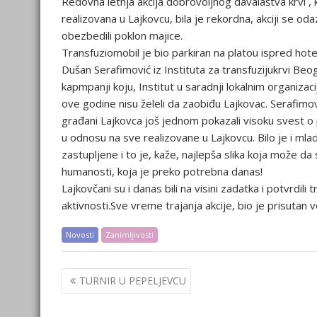
Redovna letnja akcija dobrovoljnog davalaštva krvi , 
realizovana u Lajkovcu, bila je rekordna, akciji se od
obezbedili poklon majice.
Transfuziomobil je bio parkiran na platou ispred hot
Dušan Serafimović iz Instituta za transfuzijukrvi Be
kapmpanji koju, Institut u saradnji lokalnim organizac
ove godine nisu želeli da zaobiđu Lajkovac. Serafimović
građani Lajkovca još jednom pokazali visoku svest o p
u odnosu na sve realizovane u Lajkovcu. Bilo je i mlad
zastupljene i to je, kaže, najlepša slika koja može d
humanosti, koja je preko potrebna danas!
Lajkovčani su i danas bili na visini zadatka i potvrdi
aktivnosti.Sve vreme trajanja akcije, bio je prisutan v
Novosti
Zanimljivosti
Post
TURNIR U PEPELJEVCU
navigation