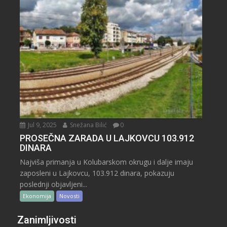
Jul 9, 2025
Snežana Bilić
0
PROSEČNA ZARADA U LAJKOVCU 103.912
DINARA
Najviša primanja u Kolubarskom okrugu i dalje imaju
zaposleni u Lajkovcu, 103.912 dinara, pokazuju
poslednji objavljeni...
Ekonomija
Novosti
Zanimljivosti