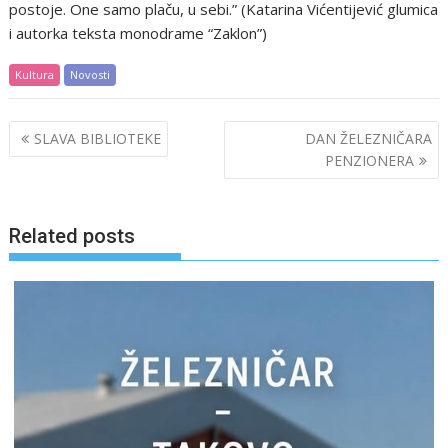
postoje. One samo plaču, u sebi.” (Katarina Vićentijević glumica
i autorka teksta monodrame “Zaklon”)
Kultura
Novosti
Post
SLAVA BIBLIOTEKE
DAN ŽELEZNIČARA
navigation
PENZIONERA
Related posts