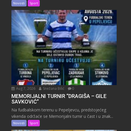
Novosti
Sport
Aug 7, 2026
Snežana Bilić
0
MEMORIJALNI TURNIR “DRAGIŠA – GILE
SAVKOVIĆ”
Na fudbalskom terenu u Pepeljevcu, predstojećeg
vikenda održaće se Memorijalni turnir u čast i u znak...
Novosti
Sport