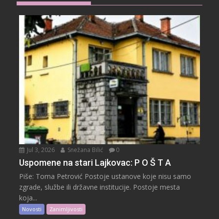
Jul 3, 2026
Snežana Bilić
0
Uspomene na stari Lajkovac: P O Š T A
Piše: Toma Petrović Postoje ustanove koje nisu samo
zgrade, službe ili državne institucije. Postoje mesta
koja...
Novosti
Zanimljivosti