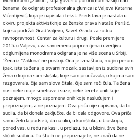
Monodramu „Zaklon“, koja govori o porodičnom nasilju nad
ženama, će odigrati profesionalna glumica iz Valjeva Katarina
Vićentijević, koja je napisala i tekst. Predstava je nastala u
okviru projekta aktivistkinje za ženska prava Nataše Perišić,
koji su podržali Grad Valjevo, Savet Grada za rodnu
ravnopravnost, Centar za kulturu i drugi. Posle premijere
2015. u Valjevu, ova savremeno pripremljena i uverljivo
odglumljena monodrama odigrana je na više scena u Srbiji.
“Žena iz “Zaklona” ne postoji. Ona je izmaštana, mojim perom.
Ipak, ista ta žena je stvarni mozaik, sastavljen iz sudbina svih
žena o kojima sam slušala, koje sam proučavala, o kojima sam
razgovarala, čija sam slova čitala, čije sam reči čula. Ta žena
nosi neke moje smehove i suze, neke terete onih koje
poznajem, mnogo uspomena onih koje naslućujem i
prepoznajem, a ne poznajem. Ova priča nije napisana, da bi
sudila, da bi donela zaključke, da bi dala odgovore. Ova priča
samo želi da podseti, da na ulici, u komšiluku, u bioskopu,
pored vas, u redu na kasi , u prolazu, tu, u blizini, žive žene
sličnih sudbina. To što ih ne prepoznajete, ne znači da ne