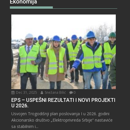
Ekonomija
Dec 31, 2025
Snežana Bilić
0
EPS – USPEŠNI REZULTATI I NOVI PROJEKTI
U 2026.
Usvojen Trogodišnji plan poslovanja I u 2026. godini
Akcionarsko društvo „Elektroprivreda Srbije“ nastaviće
sa stabilnim i...