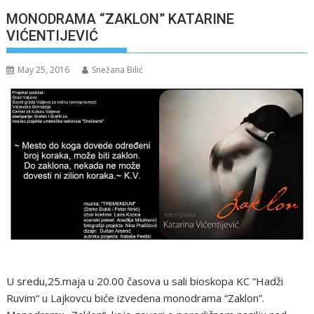
MONODRAMA “ZAKLON” KATARINE
VIĆENTIJEVIĆ
May 25, 2016
Snežana Bilić
U sredu,25.maja u 20.00 časova u sali bioskopa KC “Hadži
Ruvim“ u Lajkovcu biće izvedena monodrama “Zaklon”.