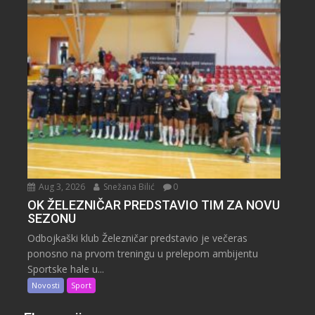
Aug 3, 2026
Snežana Bilić
0
OK ŽELEZNIČAR PREDSTAVIO TIM ZA NOVU
SEZONU
Odbojkaški klub Železničar predstavio je večeras
ponosno na prvom treningu u prelepom ambijentu
Sportske hale u...
Novosti
Sport