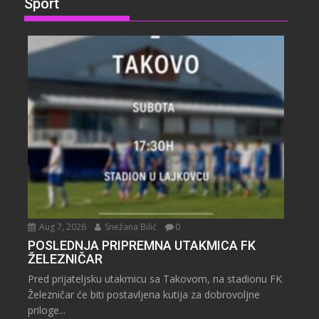
Sport
Aug 7, 2026
Snežana Bilić
0
POSLEDNJA PRIPREMNA UTAKMICA FK
ŽELEZNIČAR
Pred prijateljsku utakmicu sa Takovom, na stadionu FK
Železničar će biti postavljena kutija za dobrovoljne
priloge...