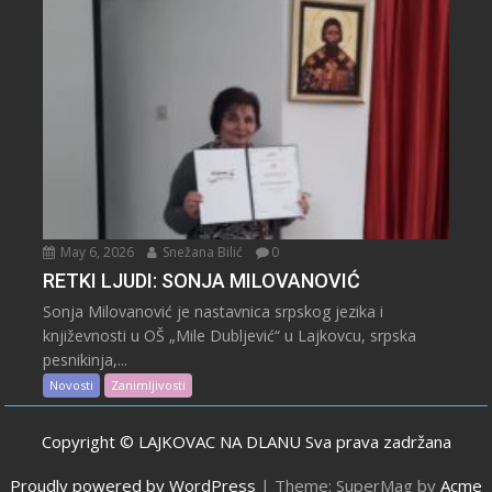
May 6, 2026
Snežana Bilić
0
RETKI LJUDI: SONJA MILOVANOVIĆ
Sonja Milovanović je nastavnica srpskog jezika i
književnosti u OŠ „Mile Dubljević“ u Lajkovcu, srpska
pesnikinja,...
Novosti
Zanimljivosti
Copyright © LAJKOVAC NA DLANU Sva prava zadržana
Proudly powered by WordPress
|
Theme: SuperMag by
Acme