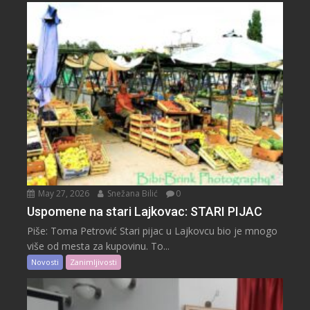
May 27, 2026
Snežana Bilić
0
Uspomene na stari Lajkovac: STARI PIJAC
Piše: Toma Petrović Stari pijac u Lajkovcu bio je mnogo
više od mesta za kupovinu. To...
Novosti
Zanimljivosti