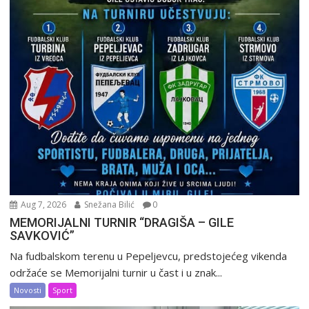
Aug 7, 2026
Snežana Bilić
0
MEMORIJALNI TURNIR “DRAGIŠA – GILE
SAVKOVIĆ”
Na fudbalskom terenu u Pepeljevcu, predstojećeg vikenda
održaće se Memorijalni turnir u čast i u znak...
Novosti
Sport