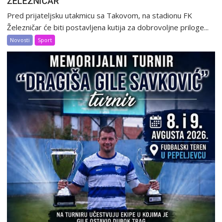
ŽELEZNIČAR
Pred prijateljsku utakmicu sa Takovom, na stadionu FK
Železničar će biti postavljena kutija za dobrovoljne priloge...
Novosti
Sport