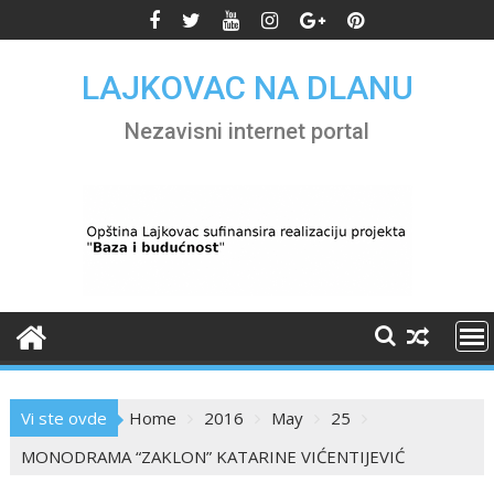
Skip
to
content
LAJKOVAC NA DLANU
Nezavisni internet portal
Vi ste ovde
Home
2016
May
25
MONODRAMA “ZAKLON” KATARINE VIĆENTIJEVIĆ