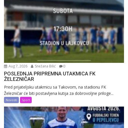
Aug 7, 2026
Snežana Bilić
0
POSLEDNJA PRIPREMNA UTAKMICA FK
ŽELEZNIČAR
Pred prijateljsku utakmicu sa Takovom, na stadionu FK
Železničar će biti postavljena kutija za dobrovoljne priloge...
Novosti
Sport