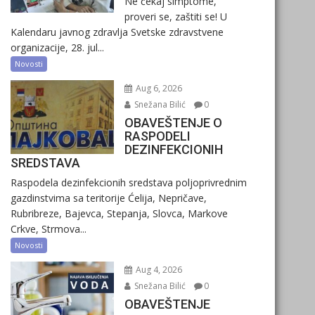
Ne čekaj simptome,
proveri se, zaštiti se! U
Kalendaru javnog zdravlja Svetske zdravstvene
organizacije, 28. jul...
Novosti
Aug 6, 2026
Snežana Bilić
0
OBAVEŠTENJE O
RASPODELI
DEZINFEKCIONIH
SREDSTAVA
Raspodela dezinfekcionih sredstava poljoprivrednim
gazdinstvima sa teritorije Ćelija, Nepričave,
Rubribreze, Bajevca, Stepanja, Slovca, Markove
Crkve, Strmova...
Novosti
Aug 4, 2026
Snežana Bilić
0
OBAVEŠTENJE