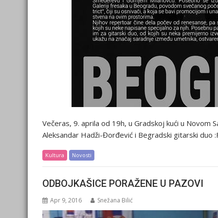
Večeras, 9. aprila od 19h, u Gradskoj kući u Novom S
Aleksandar Hadži-Đorđević i Begradski gitarski duo :Fi
Kultura
Novosti
ODBOJKAŠICE PORAŽENE U PAZOVI
Apr 9, 2016
Snežana Bilić