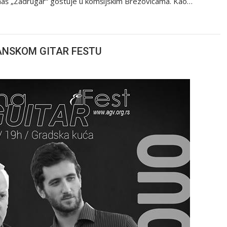
zonaš „Zadrugar“ gostuje u komšijskim Brezovicama. Kao…
ANSKOM GITAR FESTU