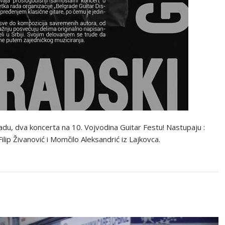
adu, dva koncerta na 10. Vojvodina Guitar Festu! Nastupaju :
lip Živanović i Momčilo Aleksandrić iz Lajkovca.