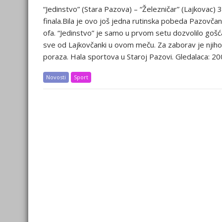
“Jedinstvo” (Stara Pazova) – “Železničar” (Lajkovac)
finala.Bila je ovo još jedna rutinska pobeda Pazovčank
ofa. “Jedinstvo” je samo u prvom setu dozvolilo gošćam
sve od Lajkovčanki u ovom meču. Za zaborav je njiho
poraza. Hala sportova u Staroj Pazovi. Gledalaca: 20
Novosti
Sport