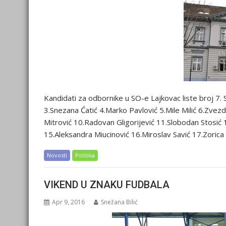
Kandidati za odbornike u SO-e Lajkovac liste broj 7. 
3.Snezana Ćatić 4.Marko Pavlović 5.Mile Milić 6.Zvezd
Mitrović 10.Radovan Gligorijević 11.Slobodan Stosić 1
15.Aleksandra Miucinović 16.Miroslav Savić 17.Zorica 
Novosti
Politika
VIKEND U ZNAKU FUDBALA
Apr 9, 2016
Snežana Bilić