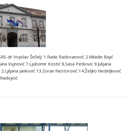
SRS-dr Vojislav Šešelj: 1.Rade Radovanović 2.Miladin Bajić
ana Vujnović 7.Ljubomir Kostić 8.Sasa Petkovic 9.Julijana
2.Ljiljana Janković 13.Zoran Nestorović 14.Željko Nedeljković
Radojicić