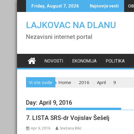
Skip
OB
Friday, August 7, 2026
Najnovije vesti
to
content
LAJKOVAC NA DLANU
Nezavisni internet portal
NOVOSTI
EKONOMIJA
POLITIKA
Vi ste ovde
Home
2016
April
9
Day:
April 9, 2016
7. LISTA SRS-dr Vojislav Šešelj
Apr 9, 2016
Snežana Bilić