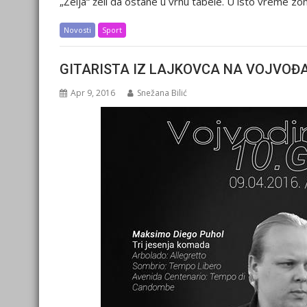
„Želja“ želi da ostane u vrhu tabele. U isto vreme 
Novosti
Sport
GITARISTA IZ LAJKOVCA NA VOJVOĐ
Apr 9, 2016
Snežana Bilić