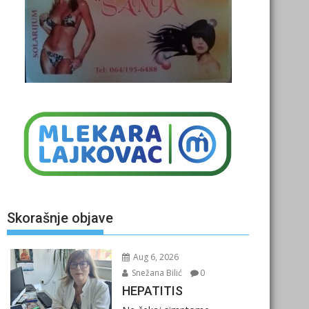
Skorašnje objave
Aug 6, 2026
Snežana Bilić
0
HEPATITIS