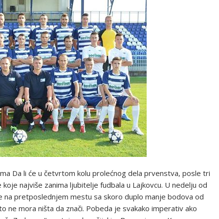
ama Da li će u četvrtom kolu prolećnog dela prvenstva, posle tri
e koje najviše zanima ljubitelje fudbala u Lajkovcu. U nedelju od
a je na pretposlednjem mestu sa skoro duplo manje bodova od
i to ne mora ništa da znači. Pobeda je svakako imperativ ako