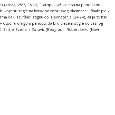
 3:0 (26:24, 25:7, 25:19) Staropazovčanke su na pobedu od
i, koje su stigle na korak od istorijskog plasmana u finale plej-
a da u završnici stignu do izjednačenja (24:24), ali je to bilo
v otpor u drugom periodu, da bi u trećem stigle do časnog
0. Sudije: Svetlana Zotović (Beograd) i Robert Leko (Novi…