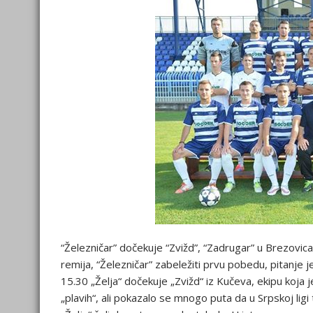
“Železničar” dočekuje “Zvižd”, “Zadrugar” u Brezovic
remija, “Železničar” zabeležiti prvu pobedu, pitanje j
15.30 „Želja“ dočekuje „Zvižd“ iz Kučeva, ekipu koj
„plavih“, ali pokazalo se mnogo puta da u Srpskoj lig