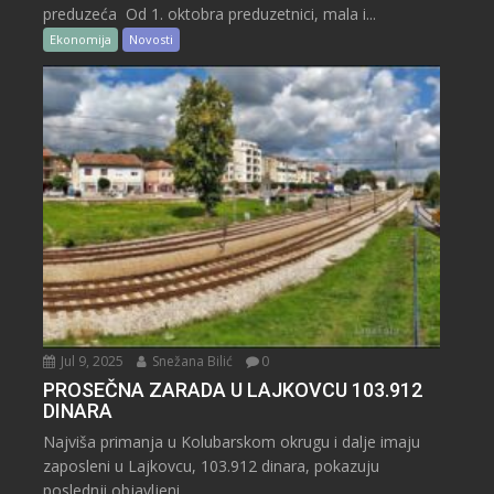
preduzeća Od 1. oktobra preduzetnici, mala i...
Ekonomija
Novosti
Jul 9, 2025
Snežana Bilić
0
PROSEČNA ZARADA U LAJKOVCU 103.912
DINARA
Najviša primanja u Kolubarskom okrugu i dalje imaju
zaposleni u Lajkovcu, 103.912 dinara, pokazuju
poslednji objavljeni...