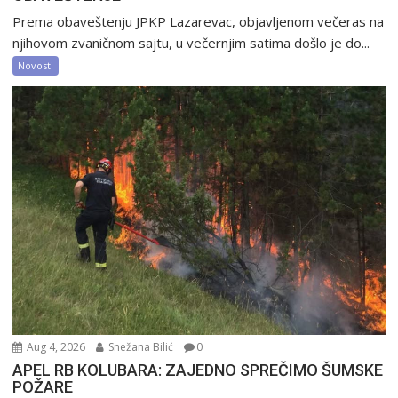
Prema obaveštenju JPKP Lazarevac, objavljenom večeras na
njihovom zvaničnom sajtu, u večernjim satima došlo je do...
Novosti
Aug 4, 2026
Snežana Bilić
0
APEL RB KOLUBARA: ZAJEDNO SPREČIMO ŠUMSKE
POŽARE