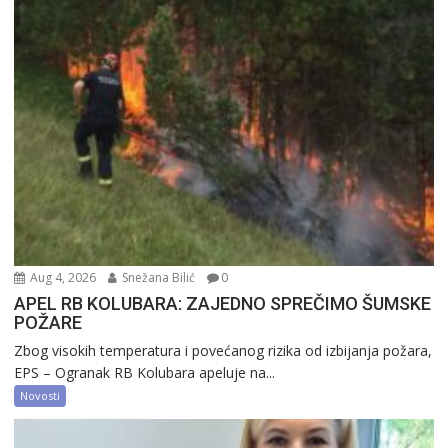
Aug 4, 2026
Snežana Bilić
0
APEL RB KOLUBARA: ZAJEDNO SPREČIMO ŠUMSKE
POŽARE
Zbog visokih temperatura i povećanog rizika od izbijanja požara,
EPS – Ogranak RB Kolubara apeluje na...
Novosti