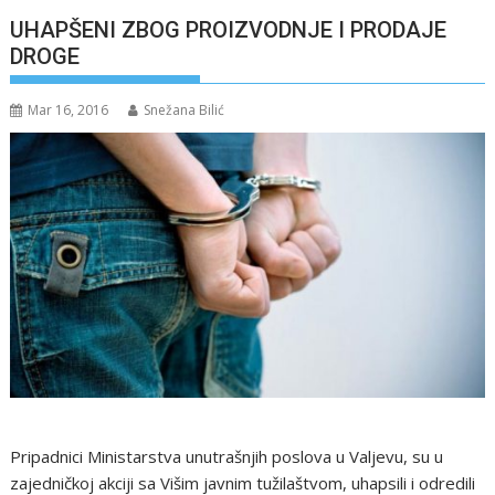
UHAPŠENI ZBOG PROIZVODNJE I PRODAJE
DROGE
Mar 16, 2016
Snežana Bilić
Pripadnici Ministarstva unutrašnjih poslova u Valjevu, su u
zajedničkoj akciji sa Višim javnim tužilaštvom, uhapsili i odredili