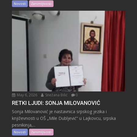
Novosti
Zanimljivosti
May 6, 2026
Snežana Bilić
0
RETKI LJUDI: SONJA MILOVANOVIĆ
Sonja Milovanović je nastavnica srpskog jezika i
književnosti u OŠ „Mile Dubljević“ u Lajkovcu, srpska
pesnikinja,...
Novosti
Zanimljivosti