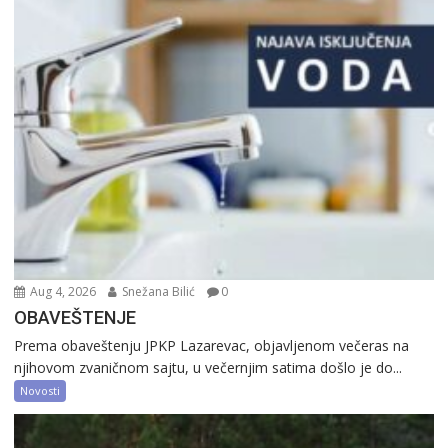
Aug 4, 2026
Snežana Bilić
0
OBAVEŠTENJE
Prema obaveštenju JPKP Lazarevac, objavljenom večeras na
njihovom zvaničnom sajtu, u večernjim satima došlo je do...
Novosti