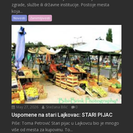
zgrade, službe ili državne institucije. Postoje mesta
koja...
Novosti
Zanimljivosti
May 27, 2026
Snežana Bilić
0
Uspomene na stari Lajkovac: STARI PIJAC
Piše: Toma Petrović Stari pijac u Lajkovcu bio je mnogo
više od mesta za kupovinu. To...