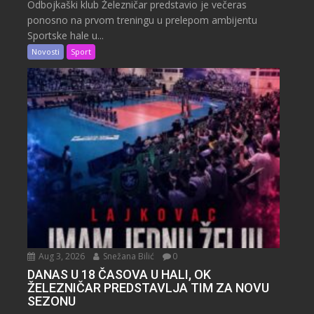
Odbojkaški klub Železničar predstavio je večeras
ponosno na prvom treningu u prelepom ambijentu
Sportske hale u...
Novosti
Sport
Aug 3, 2026
Snežana Bilić
0
DANAS U 18 ČASOVA U HALI, OK
ŽELEZNIČAR PREDSTAVLJA TIM ZA NOVU
SEZONU