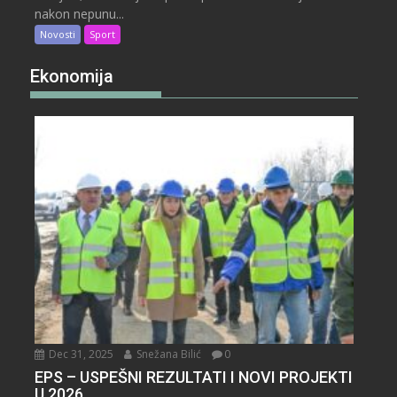
nakon nepunu...
Novosti
Sport
Ekonomija
Dec 31, 2025
Snežana Bilić
0
EPS – USPEŠNI REZULTATI I NOVI PROJEKTI
U 2026.