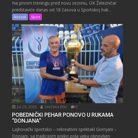
Na prvom treningu pred novu sezonu, OK Železničar
predstaviće danas od 18 časova u Sportskoj hali...
Novosti
Sport
Jul 29, 2026
Snežana Bilić
0
POBEDNIČKI PEHAR PONOVO U RUKAMA
“DONJANA”
Lajkovački sportsko – rekreativni spektakl Gornjani –
Donjani, sa tradicjiom preko pola veka obnovljen