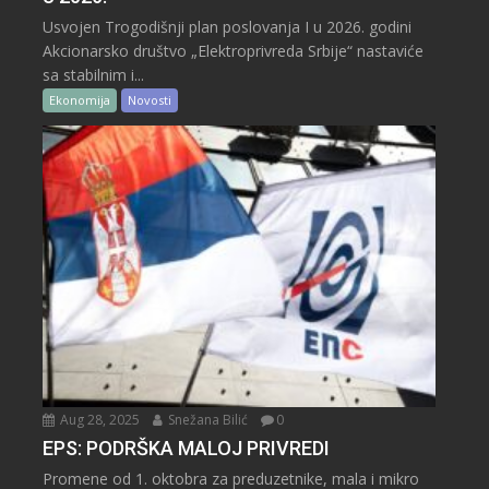
Usvojen Trogodišnji plan poslovanja I u 2026. godini
Akcionarsko društvo „Elektroprivreda Srbije“ nastaviće
sa stabilnim i...
Ekonomija
Novosti
Aug 28, 2025
Snežana Bilić
0
EPS: PODRŠKA MALOJ PRIVREDI
Promene od 1. oktobra za preduzetnike, mala i mikro