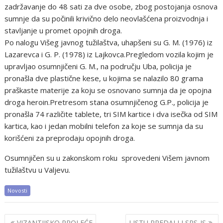
zadržavanje do 48 sati za dve osobe, zbog postojanja osnova
sumnje da su počinili krivično delo neovlašćena proizvodnja i
stavljanje u promet opojnih droga.
Po nalogu Višeg javnog tužilaštva, uhapšeni su G. M. (1976) iz
Lazarevca i G. P. (1978) iz Lajkovca.Pregledom vozila kojim je
upravljao osumnjičeni G. M., na području Uba, policija je
pronašla dve plastične kese, u kojima se nalazilo 80 grama
praškaste materije za koju se osnovano sumnja da je opojna
droga heroin.Pretresom stana osumnjičenog G.P., policija je
pronašla 74 različite tablete, tri SIM kartice i dva isečka od SIM
kartica, kao i jedan mobilni telefon za koje se sumnja da su
korišćeni za preprodaju opojnih droga.
Osumnjičen su u zakonskom roku sprovedeni Višem javnom
tužilaštvu u Valjevu.
Novosti
Post
VIZANTIJSKO PROLEĆE
LISTU PREDALI I SPS-JS