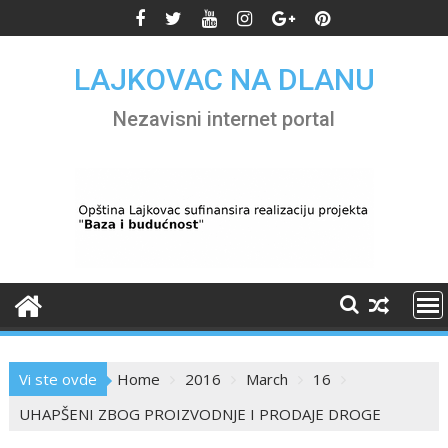
Skip
to
content
LAJKOVAC NA DLANU
Nezavisni internet portal
Vi ste ovde
Home
2016
March
16
UHAPŠENI ZBOG PROIZVODNJE I PRODAJE DROGE