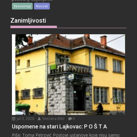
Ekonomija
Novosti
Zanimljivosti
Jul 3, 2026
Snežana Bilić
0
Uspomene na stari Lajkovac: P O Š T A
Piše: Toma Petrović Postoje ustanove koje nisu samo