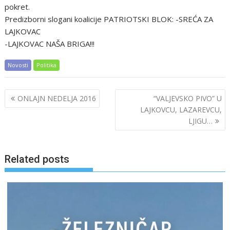
pokret.
Predizborni slogani koalicije PATRIOTSKI BLOK: -SREĆA ZA
LAJKOVAC
-LAJKOVAC NAŠA BRIGA!!!
Novosti
Politika
Post
ONLAJN NEDELJA 2016
“VALJEVSKO PIVO” U
navigation
LAJKOVCU, LAZAREVCU,
LJIGU…
Related posts