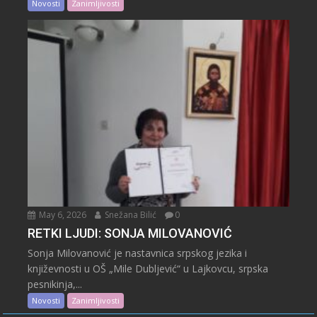
Novosti
Zanimljivosti
May 6, 2026
Snežana Bilić
0
RETKI LJUDI: SONJA MILOVANOVIĆ
Sonja Milovanović je nastavnica srpskog jezika i
književnosti u OŠ „Mile Dubljević“ u Lajkovcu, srpska
pesnikinja,...
Novosti
Zanimljivosti