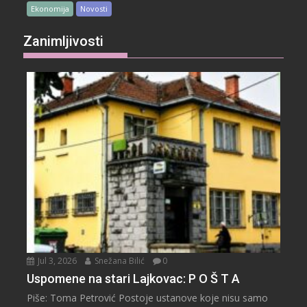
Ekonomija
Novosti
Zanimljivosti
Jul 3, 2026
Snežana Bilić
0
Uspomene na stari Lajkovac: P O Š T A
Piše: Toma Petrović Postoje ustanove koje nisu samo