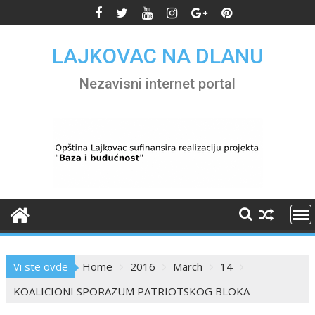
Skip
to
content
LAJKOVAC NA DLANU
Nezavisni internet portal
Vi ste ovde
Home
2016
March
14
KOALICIONI SPORAZUM PATRIOTSKOG BLOKA