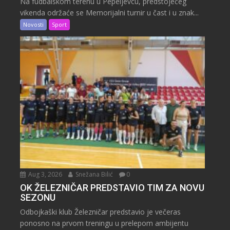
Na fudbalskom terenu u Pepeljevcu, predstojećeg
vikenda održaće se Memorijalni turnir u čast i u znak...
Novosti
Sport
Aug 3, 2026
Snežana Bilić
0
OK ŽELEZNIČAR PREDSTAVIO TIM ZA NOVU
SEZONU
Odbojkaški klub Železničar predstavio je večeras
ponosno na prvom treningu u prelepom ambijentu