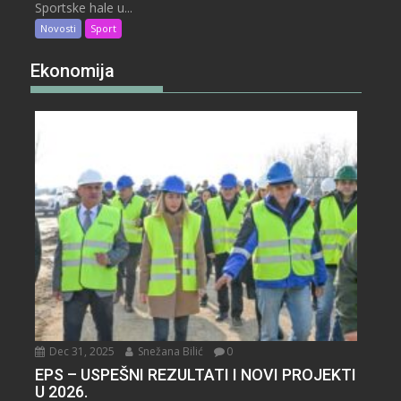
Sportske hale u...
Novosti
Sport
Ekonomija
Dec 31, 2025
Snežana Bilić
0
EPS – USPEŠNI REZULTATI I NOVI PROJEKTI
U 2026.