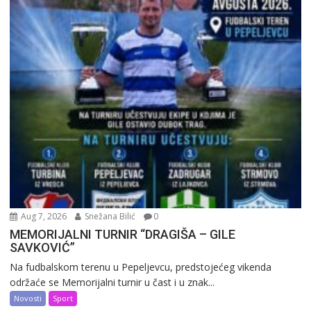
Aug 7, 2026
Snežana Bilić
0
MEMORIJALNI TURNIR “DRAGIŠA – GILE
SAVKOVIĆ”
Na fudbalskom terenu u Pepeljevcu, predstojećeg vikenda
održaće se Memorijalni turnir u čast i u znak...
Novosti
Sport