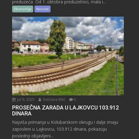
preduzeća Od 1. oktobra preduzetnici, mala i...
Ekonomija
Novosti
Jul 9, 2025
Snežana Bilić
0
PROSEČNA ZARADA U LAJKOVCU 103.912
DINARA
Najviša primanja u Kolubarskom okrugu i dalje imaju
zaposleni u Lajkovcu, 103.912 dinara, pokazuju
poslednji objavljeni...