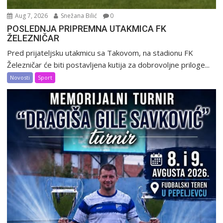
Aug 7, 2026
Snežana Bilić
0
POSLEDNJA PRIPREMNA UTAKMICA FK
ŽELEZNIČAR
Pred prijateljsku utakmicu sa Takovom, na stadionu FK
Železničar će biti postavljena kutija za dobrovoljne priloge...
Novosti
Sport