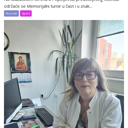
održaće se Memorijalni turnir u čast i u znak...
Novosti
Sport