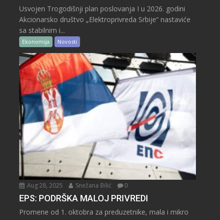
Usvojen Trogodišnji plan poslovanja I u 2026. godini
Akcionarsko društvo „Elektroprivreda Srbije“ nastaviće
sa stabilnim i...
Ekonomija
Novosti
Aug 28, 2025
Snežana Bilić
0
EPS: PODRŠKA MALOJ PRIVREDI
Promene od 1. oktobra za preduzetnike, mala i mikro