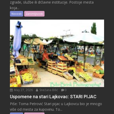
zgrade, službe ili državne institucije. Postoje mesta
koja...
Novosti
Zanimljivosti
May 27, 2026
Snežana Bilić
0
Uspomene na stari Lajkovac: STARI PIJAC
Piše: Toma Petrović Stari pijac u Lajkovcu bio je mnogo
više od mesta za kupovinu. To...