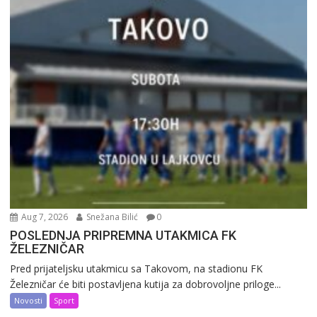
Aug 7, 2026
Snežana Bilić
0
POSLEDNJA PRIPREMNA UTAKMICA FK
ŽELEZNIČAR
Pred prijateljsku utakmicu sa Takovom, na stadionu FK
Železničar će biti postavljena kutija za dobrovoljne priloge...
Novosti
Sport