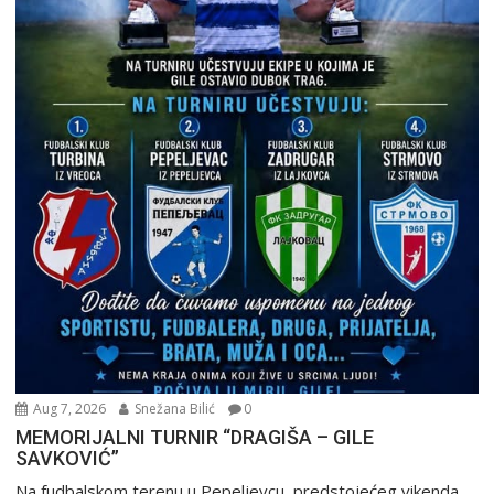
Aug 7, 2026
Snežana Bilić
0
MEMORIJALNI TURNIR “DRAGIŠA – GILE
SAVKOVIĆ”
Na fudbalskom terenu u Pepeljevcu, predstojećeg vikenda