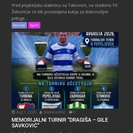
Pred prijateljsku utakmicu sa Takovom, na stadionu FK
Železničar će biti postavljena kutija za dobrovoljne
priloge...
Novosti
Sport
Aug 7, 2026
Snežana Bilić
0
MEMORIJALNI TURNIR “DRAGIŠA – GILE
SAVKOVIĆ”