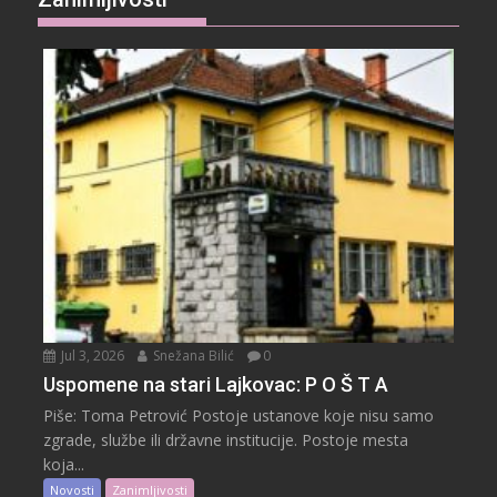
Jul 3, 2026
Snežana Bilić
0
Uspomene na stari Lajkovac: P O Š T A
Piše: Toma Petrović Postoje ustanove koje nisu samo
zgrade, službe ili državne institucije. Postoje mesta
koja...
Novosti
Zanimljivosti