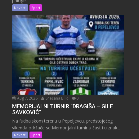
priloge...
Novosti
Sport
Aug 7, 2026
Snežana Bilić
0
MEMORIJALNI TURNIR “DRAGIŠA – GILE
SAVKOVIĆ”
Na fudbalskom terenu u Pepeljevcu, predstojećeg
vikenda održaće se Memorijalni turnir u čast i u znak...
Novosti
Sport