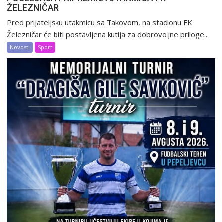
ŽELEZNIČAR
Pred prijateljsku utakmicu sa Takovom, na stadionu FK
Železničar će biti postavljena kutija za dobrovoljne priloge...
Novosti
Sport