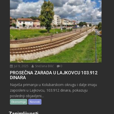
Jul 9, 2025
Snežana Bilić
0
PROSEČNA ZARADA U LAJKOVCU 103.912
DINARA
Najviša primanja u Kolubarskom okrugu i dalje imaju
zaposleni u Lajkovcu, 103.912 dinara, pokazuju
poslednji objavljeni...
Ekonomija
Novosti
Zanimljivosti