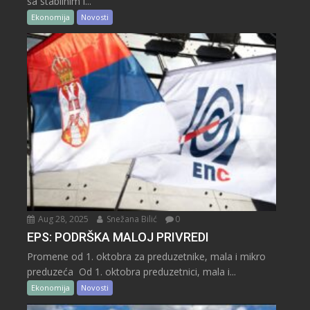
sa stabilnim i...
Ekonomija
Novosti
Aug 28, 2025
Snežana Bilić
0
EPS: PODRŠKA MALOJ PRIVREDI
Promene od 1. oktobra za preduzetnike, mala i mikro
preduzeća Od 1. oktobra preduzetnici, mala i...
Ekonomija
Novosti