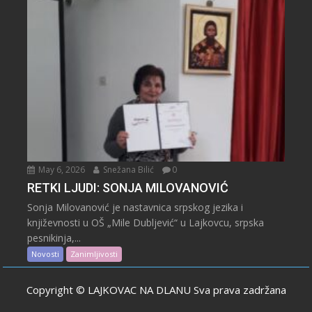
May 6, 2026
Snežana Bilić
0
RETKI LJUDI: SONJA MILOVANOVIĆ
Sonja Milovanović je nastavnica srpskog jezika i
književnosti u OŠ „Mile Dubljević“ u Lajkovcu, srpska
pesnikinja,...
Novosti
Zanimljivosti
Copyright © LAJKOVAC NA DLANU Sva prava zadržana