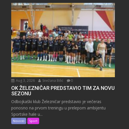
Aug 3, 2026
Snežana Bilić
0
OK ŽELEZNIČAR PREDSTAVIO TIM ZA NOVU
SEZONU
Odbojkaški klub Železničar predstavio je večeras
ponosno na prvom treningu u prelepom ambijentu
Sportske hale u...
Novosti
Sport