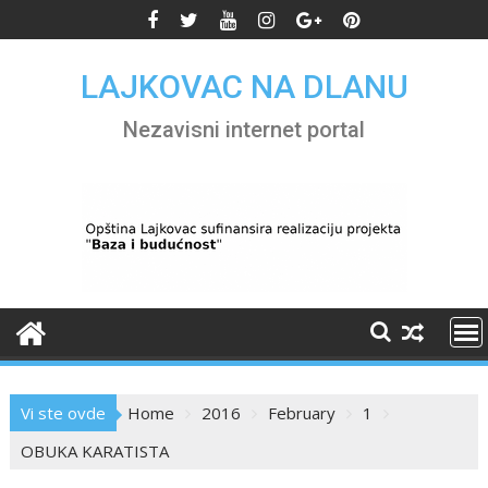
Skip
to
content
LAJKOVAC NA DLANU
Nezavisni internet portal
Vi ste ovde
Home
2016
February
1
OBUKA KARATISTA