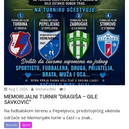
Aug 7, 2026
Snežana Bilić
0
MEMORIJALNI TURNIR “DRAGIŠA – GILE
SAVKOVIĆ”
Na fudbalskom terenu u Pepeljevcu, predstojećeg vikenda
održaće se Memorijalni turnir u čast i u znak...
Novosti
Sport