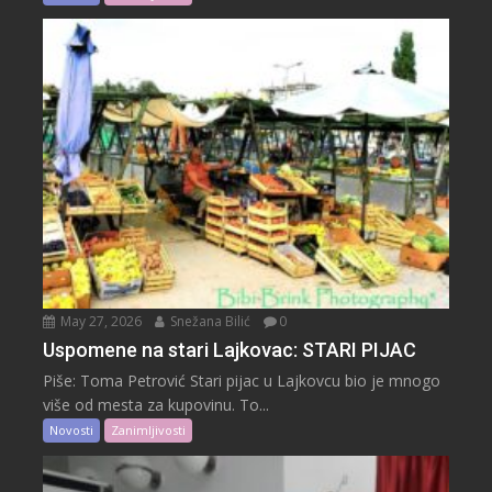
May 27, 2026
Snežana Bilić
0
Uspomene na stari Lajkovac: STARI PIJAC
Piše: Toma Petrović Stari pijac u Lajkovcu bio je mnogo
više od mesta za kupovinu. To...
Novosti
Zanimljivosti