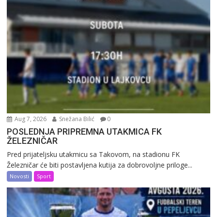
Aug 7, 2026
Snežana Bilić
0
POSLEDNJA PRIPREMNA UTAKMICA FK
ŽELEZNIČAR
Pred prijateljsku utakmicu sa Takovom, na stadionu FK
Železničar će biti postavljena kutija za dobrovoljne priloge...
Novosti
Sport