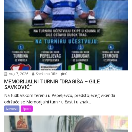
Aug 7, 2026
Snežana Bilić
0
MEMORIJALNI TURNIR “DRAGIŠA – GILE
SAVKOVIĆ”
Na fudbalskom terenu u Pepeljevcu, predstojećeg vikenda
održaće se Memorijalni turnir u čast i u znak...
Novosti
Sport