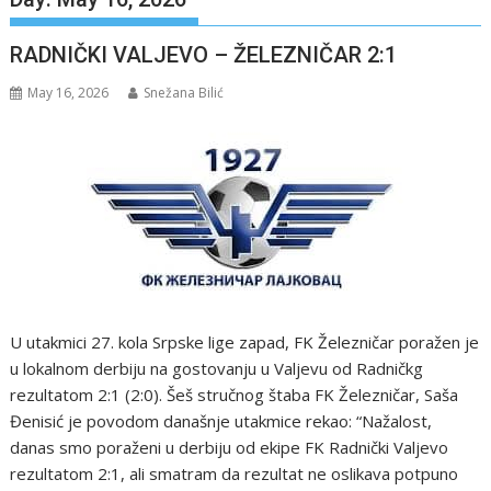
RADNIČKI VALJEVO – ŽELEZNIČAR 2:1
May 16, 2026
Snežana Bilić
U utakmici 27. kola Srpske lige zapad, FK Železničar poražen je
u lokalnom derbiju na gostovanju u Valjevu od Radničkg
rezultatom 2:1 (2:0). Šeš stručnog štaba FK Železničar, Saša
Đenisić je povodom današnje utakmice rekao: “Nažalost,
danas smo poraženi u derbiju od ekipe FK Radnički Valjevo
rezultatom 2:1, ali smatram da rezultat ne oslikava potpuno