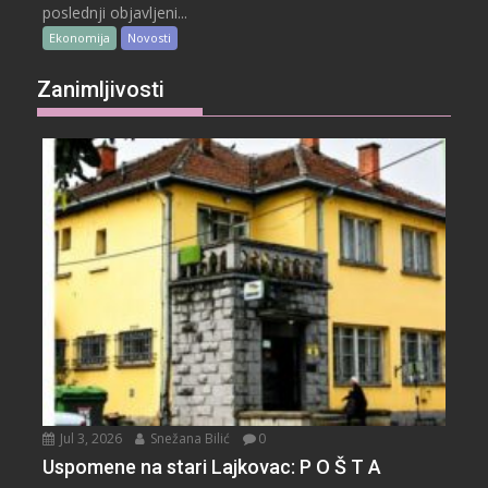
poslednji objavljeni...
Ekonomija
Novosti
Zanimljivosti
Jul 3, 2026
Snežana Bilić
0
Uspomene na stari Lajkovac: P O Š T A