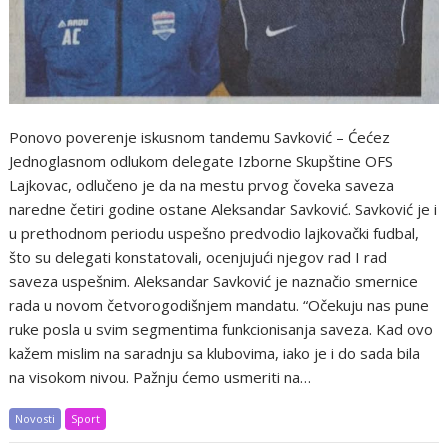
Ponovo poverenje iskusnom tandemu Savković – Ćećez
Jednoglasnom odlukom delegate Izborne Skupštine OFS
Lajkovac, odlučeno je da na mestu prvog čoveka saveza
naredne četiri godine ostane Aleksandar Savković. Savković je i
u prethodnom periodu uspešno predvodio lajkovački fudbal,
što su delegati konstatovali, ocenjujući njegov rad I rad
saveza uspešnim. Aleksandar Savković je naznačio smernice
rada u novom četvorogodišnjem mandatu. “Očekuju nas pune
ruke posla u svim segmentima funkcionisanja saveza. Kad ovo
kažem mislim na saradnju sa klubovima, iako je i do sada bila
na visokom nivou. Pažnju ćemo usmeriti na…
Novosti
Sport