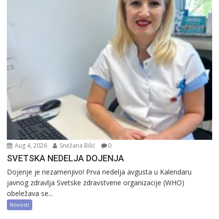
Aug 4, 2026
Snežana Bilić
0
SVETSKA NEDELJA DOJENJA
Dojenje je nezamenjivo! Prva nedelja avgusta u Kalendaru
javnog zdravlja Svetske zdravstvene organizacije (WHO)
obeležava se...
Novosti