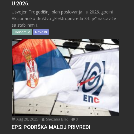
U 2026.
Usvojen Trogodišnji plan poslovanja I u 2026. godini
Akcionarsko društvo „Elektroprivreda Srbije“ nastaviće
sa stabilnim i...
Ekonomija
Novosti
Aug 28, 2025
Snežana Bilić
0
EPS: PODRŠKA MALOJ PRIVREDI