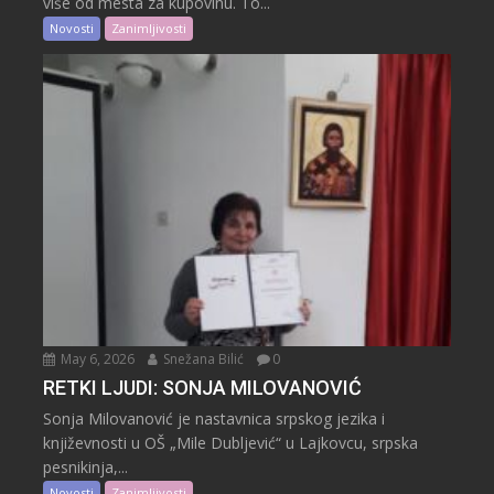
više od mesta za kupovinu. To...
Novosti
Zanimljivosti
May 6, 2026
Snežana Bilić
0
RETKI LJUDI: SONJA MILOVANOVIĆ
Sonja Milovanović je nastavnica srpskog jezika i
književnosti u OŠ „Mile Dubljević“ u Lajkovcu, srpska
pesnikinja,...
Novosti
Zanimljivosti