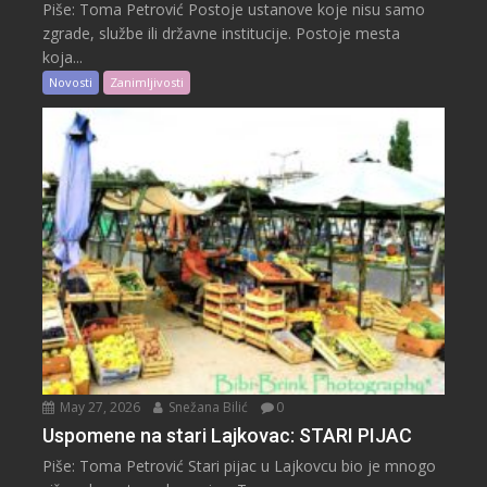
Piše: Toma Petrović Postoje ustanove koje nisu samo
zgrade, službe ili državne institucije. Postoje mesta
koja...
Novosti
Zanimljivosti
May 27, 2026
Snežana Bilić
0
Uspomene na stari Lajkovac: STARI PIJAC
Piše: Toma Petrović Stari pijac u Lajkovcu bio je mnogo