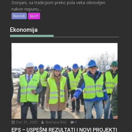
Donjani, sa tradicjiom preko pola veka obnovljen
nakon nepunu...
Novosti
Sport
Ekonomija
Dec 31, 2025
Snežana Bilić
0
EPS – USPEŠNI REZULTATI I NOVI PROJEKTI