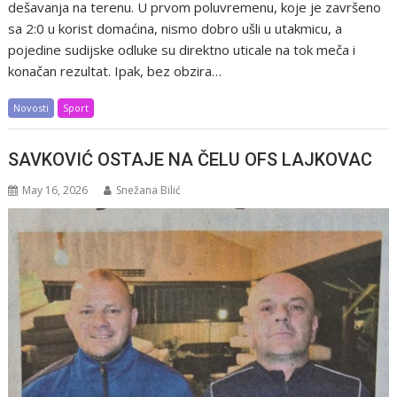
dešavanja na terenu. U prvom poluvremenu, koje je završeno
sa 2:0 u korist domaćina, nismo dobro ušli u utakmicu, a
pojedine sudijske odluke su direktno uticale na tok meča i
konačan rezultat. Ipak, bez obzira…
Novosti
Sport
SAVKOVIĆ OSTAJE NA ČELU OFS LAJKOVAC
May 16, 2026
Snežana Bilić