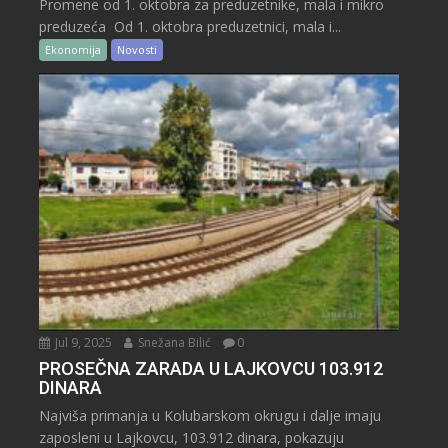
Promene od 1. oktobra za preduzetnike, mala i mikro
preduzeća Od 1. oktobra preduzetnici, mala i...
Ekonomija
Novosti
Jul 9, 2025
Snežana Bilić
0
PROSEČNA ZARADA U LAJKOVCU 103.912
DINARA
Najviša primanja u Kolubarskom okrugu i dalje imaju
zaposleni u Lajkovcu, 103.912 dinara, pokazuju