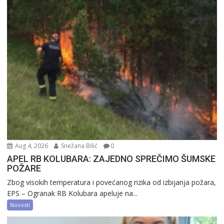
Aug 4, 2026
Snežana Bilić
0
APEL RB KOLUBARA: ZAJEDNO SPREČIMO ŠUMSKE
POŽARE
Zbog visokih temperatura i povećanog rizika od izbijanja požara,
EPS – Ogranak RB Kolubara apeluje na...
Novosti