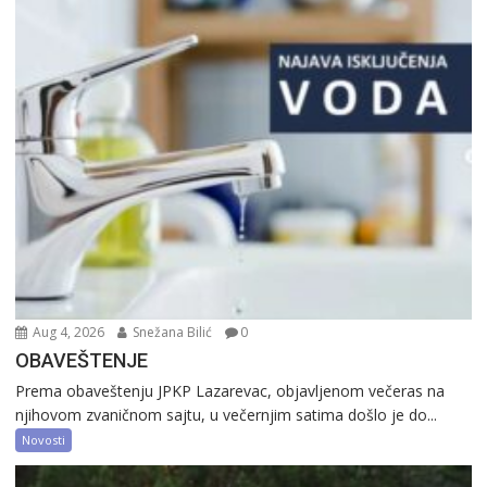
Aug 4, 2026
Snežana Bilić
0
OBAVEŠTENJE
Prema obaveštenju JPKP Lazarevac, objavljenom večeras na
njihovom zvaničnom sajtu, u večernjim satima došlo je do...
Novosti