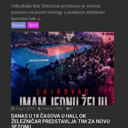
Odbojkaški klub Železničar predstavio je večeras
ponosno na prvom treningu u prelepom ambijentu
Sportske hale u...
Novosti
Sport
Aug 3, 2026
Snežana Bilić
0
DANAS U 18 ČASOVA U HALI, OK
ŽELEZNIČAR PREDSTAVLJA TIM ZA NOVU
SEZONU