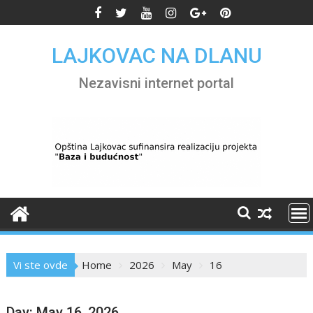
Skip
to
content
LAJKOVAC NA DLANU
Nezavisni internet portal
Vi ste ovde
Home
2026
May
16
Day:
May 16, 2026