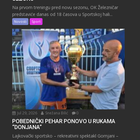
Na prvom treningu pred novu sezonu, OK Železničar
predstaviće danas od 18 časova u Sportskoj hali...
Novosti
Sport
Jul 29, 2026
Snežana Bilić
0
POBEDNIČKI PEHAR PONOVO U RUKAMA
“DONJANA”
Lajkovački sportsko – rekreativni spektakl Gornjani –