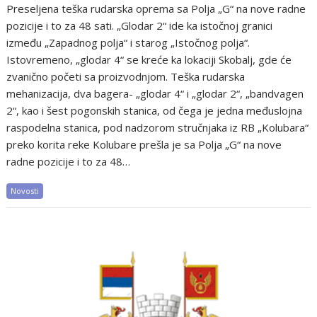
Preselјena teška rudarska oprema sa Polјa „G“ na nove radne
pozicije i to za 48 sati. „Glodar 2“ ide ka istočnoj granici
između „Zapadnog polјa“ i starog „Istočnog polјa“.
Istovremeno, „glodar 4“ se kreće ka lokaciji Skobalј, gde će
zvanično početi sa proizvodnjom. Teška rudarska
mehanizacija, dva bagera- „glodar 4“ i „glodar 2“, „bandvagen
2“, kao i šest pogonskih stanica, od čega je jedna međuslojna
raspodelna stanica, pod nadzorom stručnjaka iz RB „Kolubara“
preko korita reke Kolubare prešla je sa Polјa „G“ na nove
radne pozicije i to za 48…
Novosti