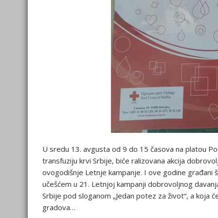
U sredu 13. avgusta od 9 do 15 časova na platou Pošt
transfuziju krvi Srbije, biće ralizovana akcija dobrov
ovogodišnje Letnje kampanje. I ove godine građani 
učešćem u 21. Letnjoj kampanji dobrovoljnog davanja k
Srbije pod sloganom „Jedan potez za život“, a koja ć
gradova…