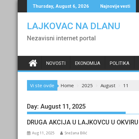
Skip
Thursday, August 6, 2026
Najnovije vesti
to
content
LAJKOVAC NA DLANU
Nezavisni internet portal
NOVOSTI
EKONOMIJA
POLITIKA
Vi ste ovde
Home
2025
August
11
Day:
August 11, 2025
DRUGA AKCIJA U LAJKOVCU U OKVIR
Aug 11, 2025
Snežana Bilić