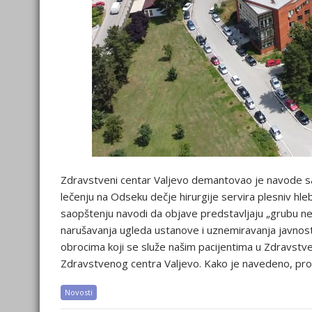
Zdravstveni centar Valjevo demantovao je navode sa
lečenju na Odseku dečje hirurgije servira plesniv hleb
saopštenju navodi da objave predstavljaju „grubu ne
narušavanja ugleda ustanove i uznemiravanja javnosti
obrocima koji se služe našim pacijentima u Zdravstve
Zdravstvenog centra Valjevo. Kako je navedeno, proti
Novosti