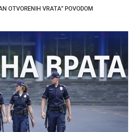
“DAN OTVORENIH VRATA” POVODOM