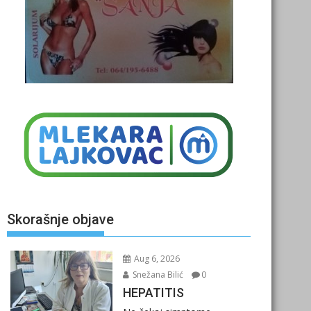
Skorašnje objave
Aug 6, 2026
Snežana Bilić
0
HEPATITIS