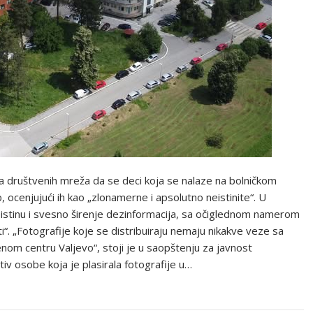
 društvenih mreža da se deci koja se nalaze na bolničkom
, ocenjujući ih kao „zlonamerne i apsolutno neistinite“. U
istinu i svesno širenje dezinformacija, sa očiglednom namerom
“. „Fotografije koje se distribuiraju nemaju nikakve veze sa
nom centru Valjevo“, stoji je u saopštenju za javnost
v osobe koja je plasirala fotografije u…