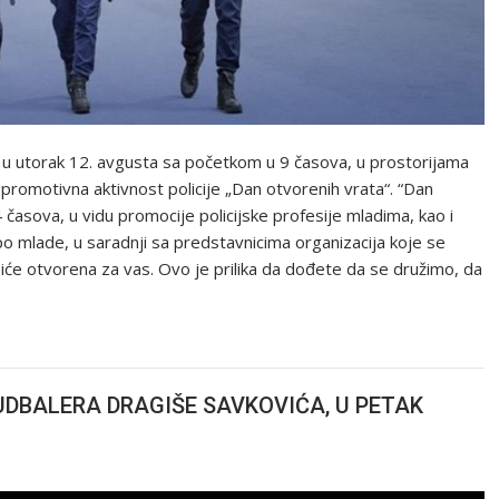
 utorak 12. avgusta sa početkom u 9 časova, u prostorijama
 promotivna aktivnost policije „Dan otvorenih vrata“. “Dan
 časova, u vidu promocije policijske profesije mladima, kao i
po mlade, u saradnji sa predstavnicima organizacija koje se
 biće otvorena za vas. Ovo je prilika da dođete da se družimo, da
UDBALERA DRAGIŠE SAVKOVIĆA, U PETAK