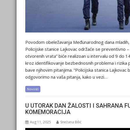
Povodom obeležavanja Međunarodnog dana mladih, u
Policijske stanice Lajkovac održaće se preventivno –
otvorenih vrata” biće realizoan u intervalu od 9 do 14
kroz identifikovanje bezbednosnih problema i rizika 
bave njihovim pitanjima. “Policijska stanica Lajkovac
odgovorimo na vaša pitanja, kako u vezi…
Novosti
U UTORAK DAN ŽALOSTI I SAHRANA F
KOMEMORACIJA
Aug 11, 2025
Snežana Bilić