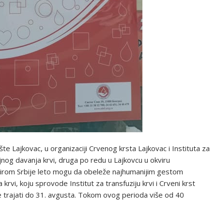
e Lajkovac, u organizaciji Crvenog krsta Lajkovac i Instituta za
oljnog davanja krvi, druga po redu u Lajkovcu u okviru
širom Srbije leto mogu da obeleže najhumanijim gestom
rvi, koju sprovode Institut za transfuziju krvi i Crveni krst
e trajati do 31. avgusta. Tokom ovog perioda više od 40