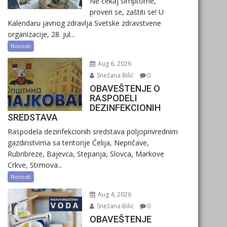
Ne čekaj simptome,
proveri se, zaštiti se! U
Kalendaru javnog zdravlja Svetske zdravstvene
organizacije, 28. jul...
Novosti
Aug 6, 2026
Snežana Bilić
0
OBAVEŠTENJE O
RASPODELI
DEZINFEKCIONIH
SREDSTAVA
Raspodela dezinfekcionih sredstava poljoprivrednim
gazdinstvima sa teritorije Ćelija, Nepričave,
Rubribreze, Bajevca, Stepanja, Slovca, Markove
Crkve, Strmova...
Novosti
Aug 4, 2026
Snežana Bilić
0
OBAVEŠTENJE