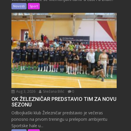
Novosti
Sport
Aug 3, 2026
Snežana Bilić
0
OK ŽELEZNIČAR PREDSTAVIO TIM ZA NOVU
SEZONU
Odbojkaški klub Železničar predstavio je večeras
ponosno na prvom treningu u prelepom ambijentu
Sportske hale u...