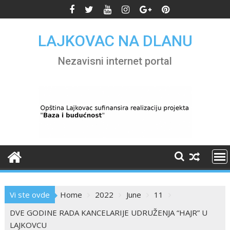
Skip
to
content
LAJKOVAC NA DLANU
Nezavisni internet portal
Vi ste ovde
Home
2022
June
11
DVE GODINE RADA KANCELARIJE UDRUŽENJA “HAJR” U
LAJKOVCU