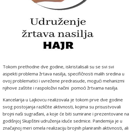
Tokom prethodne dve godine, iskristalisali su se svi svi
aspekti problema žrtava nasilja, specifičnosti malih sredina u
ovoj problematici i uvrežene predrasude, mogući mehanizmi
njihove zaštite i raspoloživi načini pomoći žrtvama nasilja.
Kancelarija u Lajkovcu realizovala je tokom prve dve godine
svog postojanja različite aktivnosti, kojima su prisustvovali
brojni naši sugrađani, a koje će biti sumirane i prezentovane na
godišnjoj Skupštini udruženja iduće sedmice. Pandemija je u
značajnoj meri omela realizaciju brojnih planiranih aktivnosti, ali