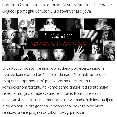
normalan život, svakako, dobrodošli su svi ljudi koji žele da se
uključe i pomognu udruženju u ostvarivanju ciljeva.
U Lajkovcu, postoji realna i opravdana potreba za radom
ovakve kancelarije i poželjno je da nadležne institucije daju
svoj puni doprinos. Reč je o izuzetno osetljivom i
kompleksnom terenu, na kome samo timski rad i sistemska
rešenja mogu dati adekvatne rezultate. Pomoć resornih
ministarstava, lokalnih samouprava i svih nadležnih institucija u
ovoj oblasti je dragocena i neophodna, pokazalo se kroz
realizaciju više projekata tokom ovog perioda.