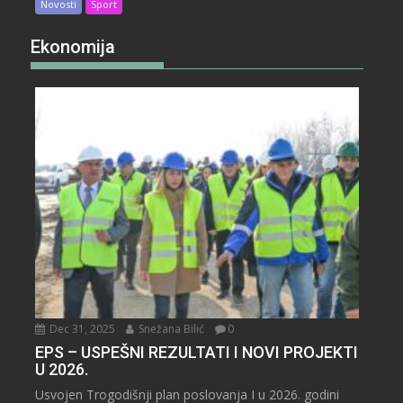
Novosti
Sport
Ekonomija
Dec 31, 2025
Snežana Bilić
0
EPS – USPEŠNI REZULTATI I NOVI PROJEKTI
U 2026.
Usvojen Trogodišnji plan poslovanja I u 2026. godini