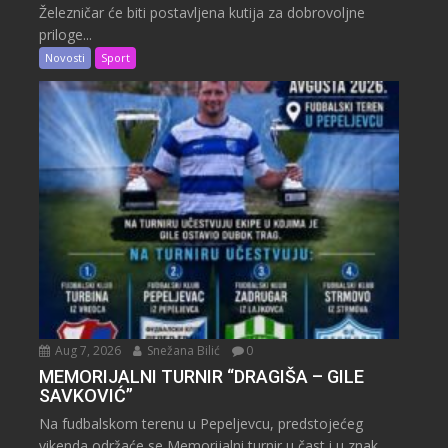
Železničar će biti postavljena kutija za dobrovoljne
priloge...
Novosti
Sport
Aug 7, 2026
Snežana Bilić
0
MEMORIJALNI TURNIR “DRAGIŠA – GILE
SAVKOVIĆ”
Na fudbalskom terenu u Pepeljevcu, predstojećeg
vikenda održaće se Memorijalni turnir u čast i u znak...