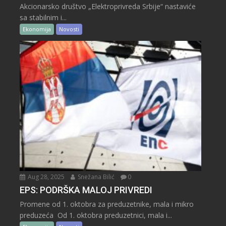
Akcionarsko društvo „Elektroprivreda Srbije“ nastaviće
sa stabilnim i...
Ekonomija
Novosti
Aug 28, 2025
Snežana Bilić
0
EPS: PODRŠKA MALOJ PRIVREDI
Promene od 1. oktobra za preduzetnike, mala i mikro
preduzeća Od 1. oktobra preduzetnici, mala i...