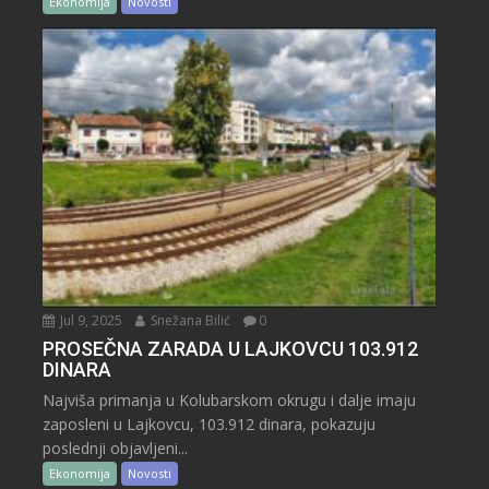
Ekonomija
Novosti
Jul 9, 2025
Snežana Bilić
0
PROSEČNA ZARADA U LAJKOVCU 103.912
DINARA
Najviša primanja u Kolubarskom okrugu i dalje imaju
zaposleni u Lajkovcu, 103.912 dinara, pokazuju
poslednji objavljeni...
Ekonomija
Novosti