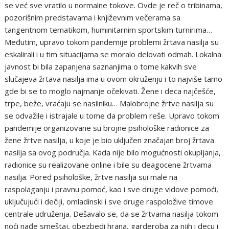
se već sve vratilo u normalne tokove. Ovde je reč o tribinama,
pozorišnim predstavama i književnim večerama sa
tangentnom tematikom, huminitarnim sportskim turnirima…
Međutim, upravo tokom pandemije problemi žrtava nasilja su
eskalirali i u tim situacijama se moralo delovati odmah. Lokalna
javnost bi bila zapanjena saznanjima o tome kakvih sve
slučajeva žrtava nasilja ima u ovom okruženju i to najviše tamo
gde bi se to moglo najmanje očekivati. Žene i deca najčešće,
trpe, beže, vraćaju se nasilniku… Malobrojne žrtve nasilja su
se odvažile i istrajale u tome da problem reše. Upravo tokom
pandemije organizovane su brojne psihološke radionice za
žene žrtve nasilja, u koje je bio uključen značajan broj žrtava
nasilja sa ovog područja. Kada nije bilo mogućnosti okupljanja,
radionice su realizovane online i bile su deagocene žrtvama
nasilja. Pored psihološke, žrtve nasilja sui male na
raspolaganju i pravnu pomoć, kao i sve druge vidove pomoći,
uključujući i dečiji, omladinski i sve druge raspoložive timove
centrale udruženja. Dešavalo se, da se žrtvama nasilja tokom
noći nađe smeštaj, obezbedi hrana, garderoba za njih i decu i