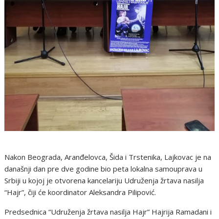
Nakon Beograda, Aranđelovca, Šida i Trstenika, Lajkovac je na
današnji dan pre dve godine bio peta lokalna samouprava u
Srbiji u kojoj je otvorena kancelariju Udruženja žrtava nasilja
“Hajr”, čiji će koordinator Aleksandra Pilipović.
Predsednica “Udruženja žrtava nasilja Hajr” Hajrija Ramadani i