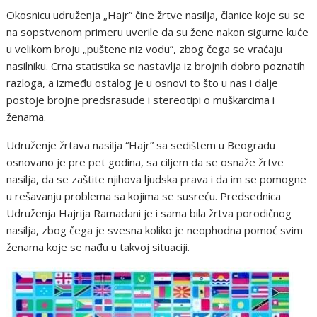
Okosnicu udruženja „Hajr” čine žrtve nasilja, članice koje su se
na sopstvenom primeru uverile da su žene nakon sigurne kuće
u velikom broju „puštene niz vodu”, zbog čega se vraćaju
nasilniku. Crna statistika se nastavlja iz brojnih dobro poznatih
razloga, a između ostalog je u osnovi to što u nas i dalje
postoje brojne predsrasude i stereotipi o muškarcima i
ženama.
Udruženje žrtava nasilja “Hajr” sa sedištem u Beogradu
osnovano je pre pet godina, sa ciljem da se osnaže žrtve
nasilja, da se zaštite njihova ljudska prava i da im se pomogne
u rešavanju problema sa kojima se susreću. Predsednica
Udruženja Hajrija Ramadani je i sama bila žrtva porodičnog
nasilja, zbog čega je svesna koliko je neophodna pomoć svim
ženama koje se nađu u takvoj situaciji.