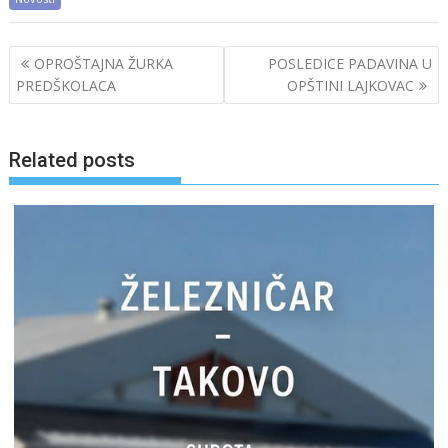
Post
OPROŠTAJNA ŽURKA
POSLEDICE PADAVINA U
navigation
PREDŠKOLACA
OPŠTINI LAJKOVAC
Related posts