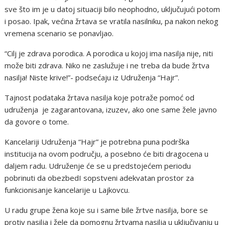
sve što im je u datoj situaciji bilo neophodno, uključujući potom
i posao. Ipak, većina žrtava se vratila nasilniku, pa nakon nekog
vremena scenario se ponavljao.
“Cilj je zdrava porodica. A porodica u kojoj ima nasilja nije, niti
može biti zdrava. Niko ne zaslužuje i ne treba da bude žrtva
nasilja! Niste krive!”- podsećaju iz Udruženja “Hajr”.
Tajnost podataka žrtava nasilja koje potraže pomoć od
udruženja je zagarantovana, izuzev, ako one same žele javno
da govore o tome.
Kancelariji Udruženja “Hajr” je potrebna puna podrška
institucija na ovom području, a posebno će biti dragocena u
daljem radu. Udruženje će se u predstojećem periodu
pobrinuti da obezbedI sopstveni adekvatan prostor za
funkcionisanje kancelarije u Lajkovcu.
U radu grupe žena koje su i same bile žrtve nasilja, bore se
protiv nasilja i žele da pomognu žrtvama nasilja u uključivanju u