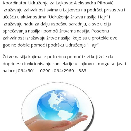
Koordinator Udruženja za Lajkovac Aleksandra Pilipović
izražavaju zahvalnost svima u Lajkovcu na podršci, prisustvu i
učešću u aktivnostima “Udruženja žrtava nasilja Hajr” i
izražavaju nadu za dalju uspešnu saradnju, a sve u cilju
sprečavanja nasilja i pomoći žrtvama nasilja. Posebnu
zahvalnost izražavaju žrtve nasilja, koje su u protekle dve
godine dobile pomoć i podršku Udruženja “Hajr”.
Žrtve nasilja kojima je potrebna pomoć i svi koji žele da
doprinesu funkcionisanju kancelarije u Lajkovcu, mogu se javiti
na broj 064/501 – 0290 i 064/2960 – 383.