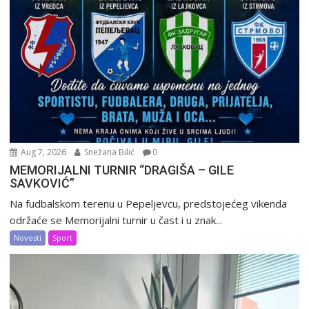
Aug 7, 2026
Snežana Bilić
0
MEMORIJALNI TURNIR “DRAGIŠA – GILE
SAVKOVIĆ”
Na fudbalskom terenu u Pepeljevcu, predstojećeg vikenda
održaće se Memorijalni turnir u čast i u znak...
Novosti
Sport