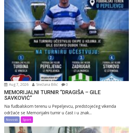
Aug 7, 2026
Snežana Bilić
0
MEMORIJALNI TURNIR “DRAGIŠA – GILE
SAVKOVIĆ”
Na fudbalskom terenu u Pepeljevcu, predstojećeg vikenda
održaće se Memorijalni turnir u čast i u znak...
Novosti
Sport