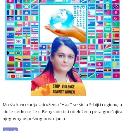
Mreža kancelarija Udruženja “Hajr” se širi u Srbiji i regionu, a
iduće sedmice će u Beogradu biti obeležena peta godišnjica
njegovog uspešnog postojanja.
Novosti