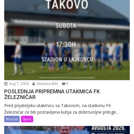
Aug 7, 2026
Snežana Bilić
0
POSLEDNJA PRIPREMNA UTAKMICA FK
ŽELEZNIČAR
Pred prijateljsku utakmicu sa Takovom, na stadionu FK
Železničar će biti postavljena kutija za dobrovoljne priloge...
Novosti
Sport