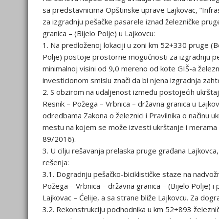
sa predstavnicima Opštinske uprave Lajkovac, ”Infras
za izgradnju pešačke pasarele iznad železničke prug
granica – (Bijelo Polje) u Lajkovcu:
1. Na predloženoj lokaciji u zoni km 52+330 pruge (B
Polje) postoje prostorne mogućnosti za izgradnju peš
minimalnoj visini od 9,0 mereno od kote GIŠ-a železn
investicionom smislu znači da bi njena izgradnja zah
2. S obzirom na udaljenost između postojećih ukršt
Resnik – Požega – Vrbnica – državna granica u Lajkov
odredbama Zakona o železnici i Pravilnika o načinu ukr
mestu na kojem se može izvesti ukrštanje i merama z
89/2016).
3. U cilju rešavanja prelaska pruge građana Lajkovca, 
rešenja:
3.1. Dogradnju pešačko-biciklističke staze na nadvo
Požega – Vrbnica – državna granica – (Bijelo Polje) i
Lajkovac – Ćelije, a sa strane bliže Lajkovcu. Za dogr
3.2. Rekonstrukciju podhodnika u km 52+893 železni