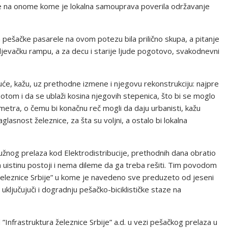
o je na onome kome je lokalna samouprava poverila održavanje
ja pešačke pasarele na ovom potezu bila prilično skupa, a pitanje
peljevačku rampu, a za decu i starije ljude pogotovo, svakodnevni
uće, kažu, uz prethodne izmene i njegovu rekonstrukciju: najpre
tom i da se ublaži kosina njegovih stepenica, što bi se moglo
metra, o čemu bi konačnu reč mogli da daju urbanisti, kažu
glasnost železnice, za šta su voljni, a ostalo bi lokalna
og prelaza kod Elektrodistribucije, prethodnih dana obratio
m uistinu postoji i nema dileme da ga treba rešiti. Tim povodom
 železnice Srbije” u kome je navedeno sve preduzeto od jeseni
ključujuči i dogradnju pešačko-biciklističke staze na
d ”Infrastruktura železnice Srbije” a.d. u vezi pešačkog prelaza u