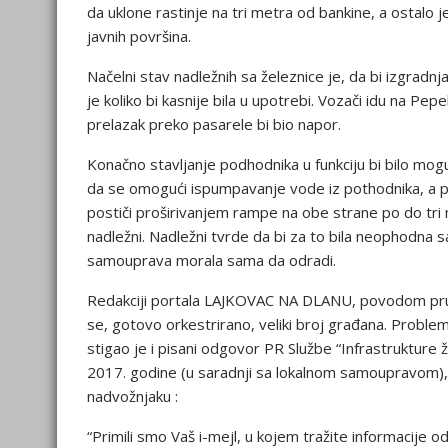
da uklone rastinje na tri metra od bankine, a ostal
javnih površina.
Načelni stav nadležnih sa železnice je, da bi izgradn
je koliko bi kasnije bila u upotrebi. Vozači idu na Pe
prelazak preko pasarele bi bio napor.
Konačno stavljanje podhodnika u funkciju bi bilo mog
da se omogući ispumpavanje vode iz pothodnika, a po
postiči proširivanjem rampe na obe strane po do tri 
nadležni. Nadležni tvrde da bi za to bila neophodna sa
samouprava morala sama da odradi.
Redakciji portala LAJKOVAC NA DLANU, povodom pružn
se, gotovo orkestrirano, veliki broj građana. Proble
stigao je i pisani odgovor PR Službe “Infrastrukture
2017. godine (u saradnji sa lokalnom samoupravom), u
nadvožnjaku :
“Primili smo Vaš i-mejl, u kojem tražite informacije o