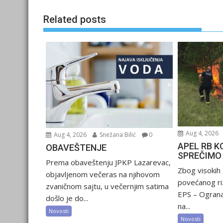
Related posts
Aug 4, 2026
Aug 4, 2026
Snežana Bilić
0
APEL RB K
OBAVEŠTENJE
SPREČIMO
Prema obaveštenju JPKP Lazarevac,
Zbog visokih
objavljenom večeras na njihovom
povećanog riz
zvaničnom sajtu, u večernjim satima
EPS – Ograna
došlo je do...
na...
Novosti
Novosti