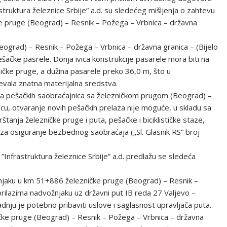
truktura železnice Srbije” a.d. su sledećeg mišljenja o zahtevu
e pruge (Beograd) – Resnik – Požega – Vrbnica – državna
eograd) – Resnik – Požega – Vrbnica – državna granica – (Bijelo
ačke pasrele. Donja ivica konstrukcije pasarele mora biti na
ičke pruge, a dužina pasarele preko 36,0 m, što u
tevala znatna materijalna sredstva.
aja pešačkih saobraćajnica sa železničkom prugom (Beograd) –
cu, otvaranje novih pešačkih prelaza nije moguće, u skladu sa
štanja železničke pruge i puta, pešačke i biciklističke staze,
a osiguranje bezbednog saobraćaja („Sl. Glasnik RS“ broj
”Infrastruktura železnice Srbije” a.d. predlažu se sledeća
žnjaku u km 51+886 železničke pruge (Beograd) – Resnik –
 prilazima nadvožnjaku uz državni put IB reda 27 Valjevo –
adnju je potebno pribaviti uslove i saglasnost upravljača puta.
čke pruge (Beograd) – Resnik – Požega – Vrbnica – državna