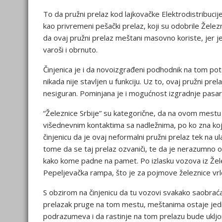
To da pružni prelaz kod lajkovačke Elektrodistribuci
kao privremeni pešački prelaz, koji su odobrile Želez
da ovaj pružni prelaz meštani masovno koriste, jer j
varoši i obrnuto.
Činjenica je i da novoizgrađeni podhodnik na tom pot
nikada nije stavljen u funkciju. Uz to, ovaj pružni pr
nesiguran. Pominjana je i mogućnost izgradnje pasa
“Železnice Srbije” su kategorične, da na ovom mestu
višednevnim kontaktima sa nadležnima, po ko zna koji
činjenicu da je ovaj neformalni pružni prelaz tek na ul
tome da se taj prelaz ozvaniči, te da je nerazumno oč
kako kome padne na pamet. Po izlasku vozova iz Želez
Pepeljevačka rampa, što je za pojmove železnice vrlo 
S obzirom na činjenicu da tu vozovi svakako saobraća
prelazak pruge na tom mestu, meštanima ostaje jedi
podrazumeva i da rastinje na tom prelazu bude ukljo