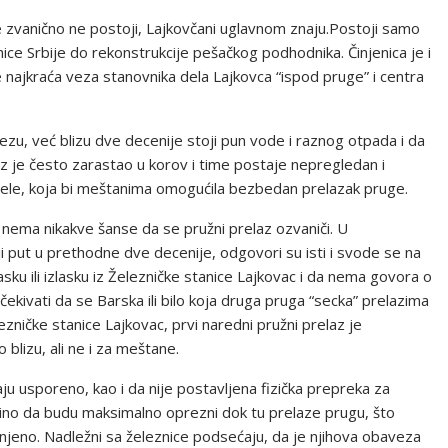
je zvanično ne postoji, Lajkovčani uglavnom znaju.Postoji samo
nice Srbije do rekonstrukcije pešačkog podhodnika. Činjenica je i
e najkraća veza stanovnika dela Lajkovca “ispod pruge” i centra
ezu, već blizu dve decenije stoji pun vode i raznog otpada i da
elaz je često zarastao u korov i time postaje nepregledan i
rele, koja bi meštanima omogućila bezbedan prelazak pruge.
 nema nikakve šanse da se pružni prelaz ozvaniči. U
 put u prethodne dve decenije, odgovori su isti i svode se na
asku ili izlasku iz Železničke stanice Lajkovac i da nema govora o
ekivati da se Barska ili bilo koja druga pruga “secka” prelazima
ničke stanice Lajkovac, prvi naredni pružni prelaz je
blizu, ali ne i za meštane.
ju usporeno, kao i da nije postavljena fizička prepreka za
no da budu maksimalno oprezni dok tu prelaze prugu, što
njeno. Nadležni sa železnice podsećaju, da je njihova obaveza