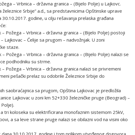
ga – Vrbnica – državna granica – (Bijelo Polje) u Lajkovc.
železnice Srbije” a.d., sa predstavnicima Opštinske uprave
a 30.10.2017. godine, u cilju rešavanja prelaska građana
eće:
 Požega – Vrbnica – državna granica – (Bijelo Polje) postoji
 – Lajkovac – Ćelije sa prugom – nadvožnjak. U zoni
čke staze.
 Požega – Vrbnica – državna granica – (Bijelo Polje) nalazi se
nice podhodniku su strme.
– Požega – Vrbnica – državna granica nalazi se privremeni
emeni pešački prelaz su odobrile Železnice Srbije do
kih saobraćajnica sa prugom, Opština Lajkovac je predložila
tanice Lajkovac u zoni km 52+330 železničke pruge (Beograd) –
 Polje).
a, a tri koloseka su elektrificirana monofaznim sistemom 25kV,
vi, a sa leve strane pruge nalazi se obilazni vod na visini oko
 dana 30.10.2017. godine i tom prilikom utvrđenog dogovora