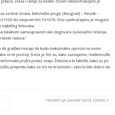
prilaza, staza i rampi za bicikle. Ovom rekonstrukcijom je
za sa leve strane železničke pruge (Beograd) – Resnik –
 52+330 do naspram km 52+670. Ovu saobraćajnicu je moguće
 najbližeg koloseka.
or sa lokalnom samoupravom oko dogovora za konačno rešenje,
trebnih radova.”
a da građani moraju da budu maksimalno oprezni na ovom
no ni ne postoji. Sreća je što su, kako saznajemo, mašinovođe
formalni pružni prelaz znaju. Železnica bi faktički, kako su po
izičku prepreku kako se isti ne bi koristio i zato bi bilo dobro da
PROMOCIJA DANINE NOVE ZBIRKE