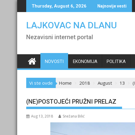
Skip
Thursday, August 6, 2026
Najnovije vesti
to
content
LAJKOVAC NA DLANU
Nezavisni internet portal
NOVOSTI
EKONOMIJA
POLITIKA
Vi ste ovde
Home
2018
August
13
(NE)POSTOJEĆI PRUŽNI PRELAZ
Aug 13, 2018
Snežana Bilić