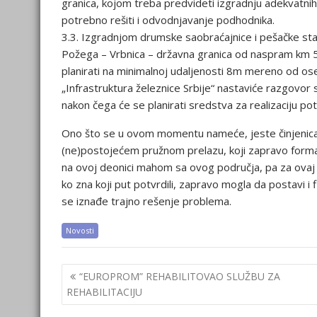
granica, kojom treba predvideti izgradnju adekvatnih 
potrebno rešiti i odvodnjavanje podhodnika.
3.3. Izgradnjom drumske saobraćajnice i pešačke sta
Požega – Vrbnica – državna granica od naspram km
planirati na minimalnoj udaljenosti 8m mereno od ose
„Infrastruktura železnice Srbije“ nastaviće razgov
nakon čega će se planirati sredstva za realizaciju po
Ono što se u ovom momentu nameće, jeste činjenic
(ne)postojećem pružnom prelazu, koji zapravo formal
na ovoj deonici mahom sa ovog područja, pa za ovaj ne
ko zna koji put potvrdili, zapravo mogla da postavi i f
se iznađe trajno rešenje problema.
Novosti
Post
“EUROPROM” REHABILITOVAO SLUŽBU ZA
navigation
REHABILITACIJU