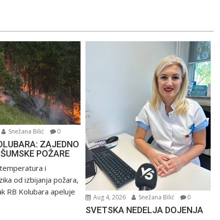
Snežana Bilić
0
OLUBARA: ZAJEDNO
 ŠUMSKE POŽARE
 temperatura i
ika od izbijanja požara,
k RB Kolubara apeluje
Aug 4, 2026
Snežana Bilić
0
SVETSKA NEDELJA DOJENJA