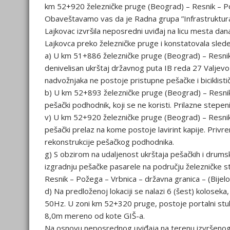
km 52+920 železničke pruge (Beograd) – Resnik – Pože
Obaveštavamo vas da je Radna grupa ”Infrastruktura 
Lajkovac izvršila neposredni uviđaj na licu mesta dan
Lajkovca preko železničke pruge i konstatovala sled
a) U km 51+886 železničke pruge (Beograd) – Resnik –
denivelisan ukrštaj državnog puta IB reda 27 Valjevo
nadvožnjaka ne postoje pristupne pešačke i biciklisti
b) U km 52+893 železničke pruge (Beograd) – Resnik –
pešački podhodnik, koji se ne koristi. Prilazne stepe
v) U km 52+920 železničke pruge (Beograd) – Resnik 
pešački prelaz na kome postoje lavirint kapije. Privr
rekonstrukcije pešačkog podhodnika.
g) S obzirom na udaljenost ukrštaja pešačkih i drums
izgradnju pešačke pasarele na području železničke s
Resnik – Požega – Vrbnica – državna granica – (Bijelo
d) Na predloženoj lokaciji se nalazi 6 (šest) kolosek
50Hz. U zoni km 52+320 pruge, postoje portalni stubo
8,0m mereno od kote GIŠ-a.
Na osnovu neposrednog uviđaja na terenu izvršenog