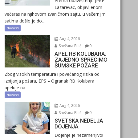
Prema obaveštenju JPKP
Lazarevac, objavljenom
večeras na njihovom zvaničnom sajtu, u večernjim
satima došlo je do...
Novosti
Aug 4, 2026
Snežana Bilić
0
APEL RB KOLUBARA:
ZAJEDNO SPREČIMO
ŠUMSKE POŽARE
Zbog visokih temperatura i povećanog rizika od
izbijanja požara, EPS – Ogranak RB Kolubara
apeluje na...
Novosti
Aug 4, 2026
Snežana Bilić
0
SVETSKA NEDELJA
DOJENJA
Dojenje je nezamenjivo!