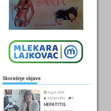
Skorašnje objave
Aug 6, 2026
Snežana Bilić
0
HEPATITIS