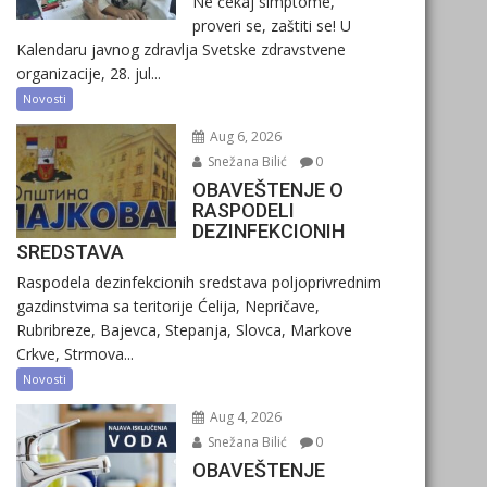
Ne čekaj simptome,
proveri se, zaštiti se! U
Kalendaru javnog zdravlja Svetske zdravstvene
organizacije, 28. jul...
Novosti
Aug 6, 2026
Snežana Bilić
0
OBAVEŠTENJE O
RASPODELI
DEZINFEKCIONIH
SREDSTAVA
Raspodela dezinfekcionih sredstava poljoprivrednim
gazdinstvima sa teritorije Ćelija, Nepričave,
Rubribreze, Bajevca, Stepanja, Slovca, Markove
Crkve, Strmova...
Novosti
Aug 4, 2026
Snežana Bilić
0
OBAVEŠTENJE