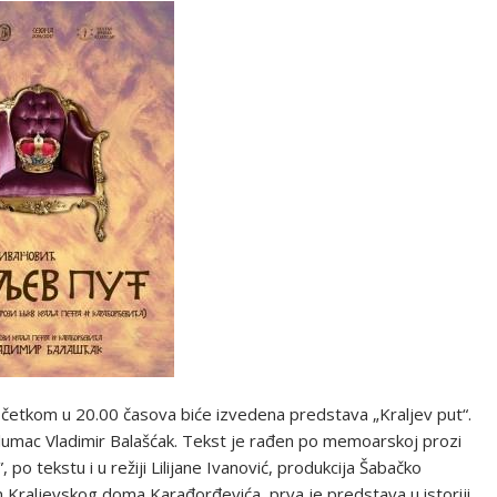
početkom u 20.00 časova biće izvedena predstava „Kraljev put“.
i glumac Vladimir Balašćak. Tekst je rađen po memoarskoj prozi
po tekstu i u režiji Lilijane Ivanović, produkcija Šabačko
m Kraljevskog doma Karađorđevića, prva je predstava u istoriji