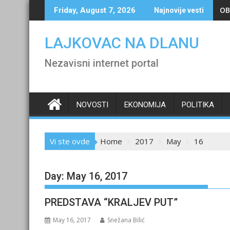
Skip
OB
Friday, August 7, 2026
Najnovije vesti
to
content
LAJKOVAC NA DLANU
Nezavisni internet portal
NOVOSTI
EKONOMIJA
POLITIKA
Vi ste ovde
Home
2017
May
16
Day:
May 16, 2017
PREDSTAVA “KRALJEV PUT”
May 16, 2017
Snežana Bilić