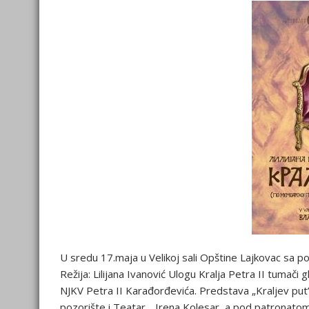
U sredu 17.maja u Velikoj sali Opštine Lajkovac sa 
Režija: Lilijana Ivanović Ulogu Kralja Petra II tumač
NJKV Petra II Karađorđevića. Predstava „Kraljev put”, 
pozorište i Teatar „ Irena Kolesar, a pod patronato