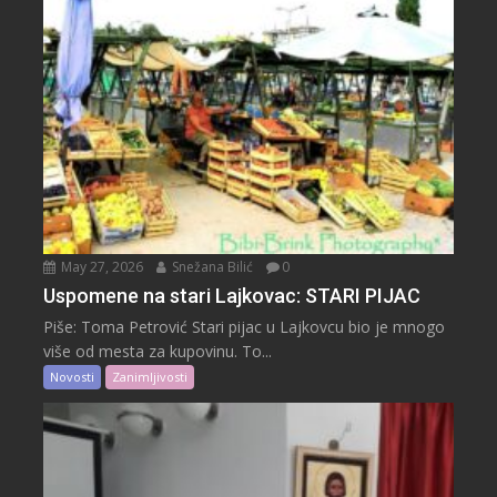
May 27, 2026
Snežana Bilić
0
Uspomene na stari Lajkovac: STARI PIJAC
Piše: Toma Petrović Stari pijac u Lajkovcu bio je mnogo
više od mesta za kupovinu. To...
Novosti
Zanimljivosti