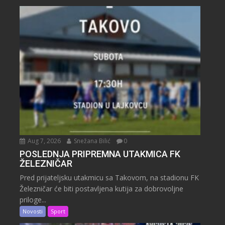
Aug 7, 2026
Snežana Bilić
0
POSLEDNJA PRIPREMNA UTAKMICA FK
ŽELEZNIČAR
Pred prijateljsku utakmicu sa Takovom, na stadionu FK
Železničar će biti postavljena kutija za dobrovoljne
priloge...
Novosti
Sport