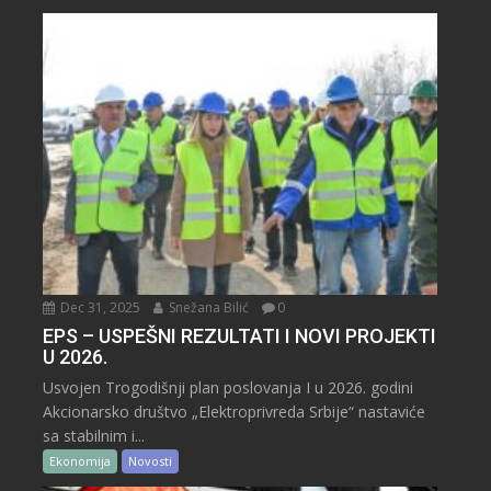
Dec 31, 2025
Snežana Bilić
0
EPS – USPEŠNI REZULTATI I NOVI PROJEKTI
U 2026.
Usvojen Trogodišnji plan poslovanja I u 2026. godini
Akcionarsko društvo „Elektroprivreda Srbije“ nastaviće
sa stabilnim i...
Ekonomija
Novosti