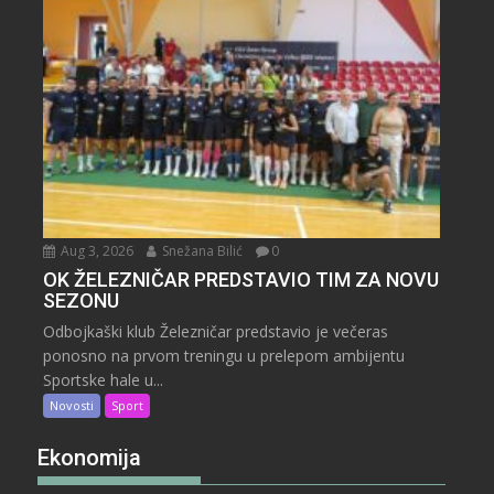
Aug 3, 2026
Snežana Bilić
0
OK ŽELEZNIČAR PREDSTAVIO TIM ZA NOVU
SEZONU
Odbojkaški klub Železničar predstavio je večeras
ponosno na prvom treningu u prelepom ambijentu
Sportske hale u...
Novosti
Sport
Ekonomija