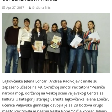
Apr 27, 2017
Snežana Bilić
Lajkovčanke Jelena Lončar i Andrea Radivojević imale su
zapaženo učešće na 49. Okružnoj smotri recitatora “Pesniče
naroda mog, održanoj na Velikoj sceni valjevskog Centra za
kulturu. U kategoriji starijeg uzrasta. lajkovčanka Jelena Lončar,
učenica Valjevske gimnazije osvojila je sa 28 bodova drugo
mesto.Recitovala je pesmu Vaska Pope “Vučje kopile”. Jelenin