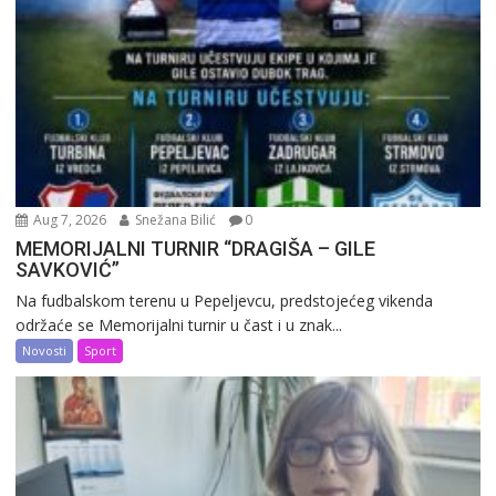
Aug 7, 2026
Snežana Bilić
0
MEMORIJALNI TURNIR “DRAGIŠA – GILE
SAVKOVIĆ”
Na fudbalskom terenu u Pepeljevcu, predstojećeg vikenda
održaće se Memorijalni turnir u čast i u znak...
Novosti
Sport