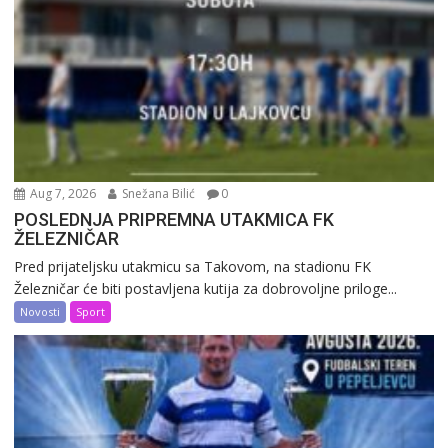
Aug 7, 2026
Snežana Bilić
0
POSLEDNJA PRIPREMNA UTAKMICA FK
ŽELEZNIČAR
Pred prijateljsku utakmicu sa Takovom, na stadionu FK
Železničar će biti postavljena kutija za dobrovoljne priloge...
Novosti
Sport