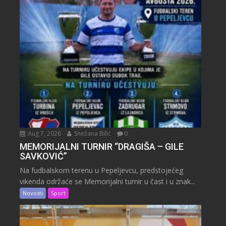
Aug 7, 2026
Snežana Bilić
0
MEMORIJALNI TURNIR “DRAGIŠA – GILE
SAVKOVIĆ”
Na fudbalskom terenu u Pepeljevcu, predstojećeg
vikenda održaće se Memorijalni turnir u čast i u znak...
Novosti
Sport