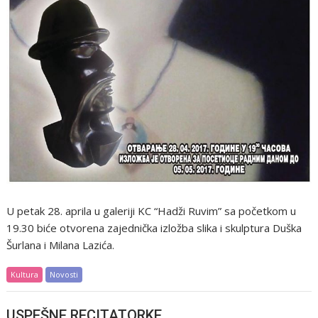
U petak 28. aprila u galeriji KC “Hadži Ruvim” sa početkom u
19.30 biće otvorena zajednička izložba slika i skulptura Duška
Šurlana i Milana Lazića.
Kultura
Novosti
USPEŠNE RECITATORKE