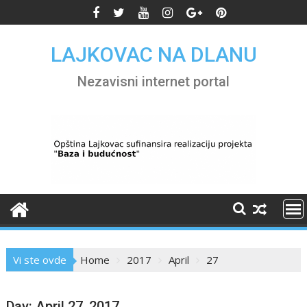
Skip
to
content
LAJKOVAC NA DLANU
Nezavisni internet portal
Vi ste ovde
Home
2017
April
27
Day:
April 27, 2017