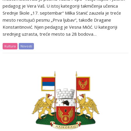
pedagog je Vera Vaš. U istoj kategoriji takmičenja učenica
Srednje škole „17. septembar“ Milka Stanić zauzela je treće
mesto recitujući pesmu „Prva ljubav“, takođe Dragane
Konstantinović. Njen pedagog je Vesna Mićić. U kategoriji
srednjeg uzrasta, treće mesto sa 28 bodova…
Kultura
Novosti