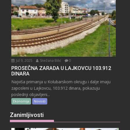
Jul 9, 2025
Snežana Bilić
0
PROSEČNA ZARADA U LAJKOVCU 103.912
DINARA
Najviša primanja u Kolubarskom okrugu i dalje imaju
zaposleni u Lajkovcu, 103.912 dinara, pokazuju
poslednji objavljeni...
Ekonomija
Novosti
Zanimljivosti