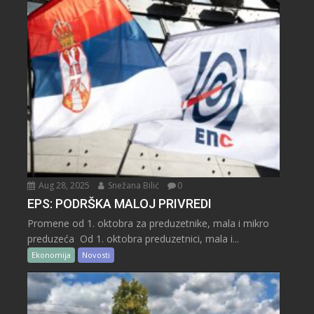
Aug 28, 2025
Snežana Bilić
0
EPS: PODRŠKA MALOJ PRIVREDI
Promene od 1. oktobra za preduzetnike, mala i mikro
preduzeća Od 1. oktobra preduzetnici, mala i...
Ekonomija
Novosti