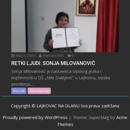
May 6, 2026
Snežana Bilić
0
RETKI LJUDI: SONJA MILOVANOVIĆ
Sonja Milovanović je nastavnica srpskog jezika i
književnosti u OŠ „Mile Dubljević“ u Lajkovcu, srpska
pesnikinja,...
Novosti
Zanimljivosti
Copyright © LAJKOVAC NA DLANU Sva prava zadržana
Proudly powered by WordPress
|
Theme: SuperMag by
Acme
Themes