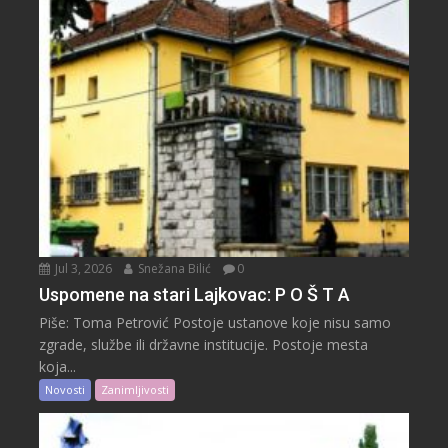
Jul 3, 2026
Snežana Bilić
0
Uspomene na stari Lajkovac: P O Š T A
Piše: Toma Petrović Postoje ustanove koje nisu samo
zgrade, službe ili državne institucije. Postoje mesta
koja...
Novosti
Zanimljivosti