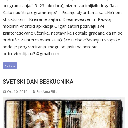
programiranja(15.-23. oktobra), nizom zanimljivih događaja: -
Kako naučiti programiranje? – Pisanje algoritama sa cikličnom
strukturom – Kreiranje sajta u Dreamweaver-u -Razvoj
mobilnih Android aplikacija Organizatori pozivaju sve
zainteresovane učenike, nastavnike i ostale građane da im se
pridruže. Zainteresovani za učešće u obeležavanju Evropske
nedelje programiranja mogu se javiti na adresu:
petrovicmilijana3@gmail.com.
Novosti
SVETSKI DAN BESKUĆNIKA
Oct 10, 2016
Snežana Bilić