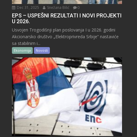
Dec 31, 2025
Snežana Bilić
0
EPS – USPEŠNI REZULTATI I NOVI PROJEKTI
U 2026.
Usvojen Trogodišnji plan poslovanja I u 2026. godini
Akcionarsko društvo „Elektroprivreda Srbije“ nastaviće
sa stabilnim i...
Ekonomija
Novosti