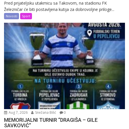
Pred prijateljsku utakmicu sa Takovom, na stadionu FK
Železničar će biti postavljena kutija za dobrovoljne priloge...
Novosti
Sport
Aug 7, 2026
Snežana Bilić
0
MEMORIJALNI TURNIR “DRAGIŠA – GILE
SAVKOVIĆ”