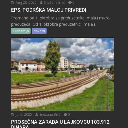
Aug 28, 2025
Snežana Bilić
0
EPS: PODRŠKA MALOJ PRIVREDI
Promene od 1. oktobra za preduzetnike, mala i mikro
preduzeća Od 1. oktobra preduzetnici, mala i...
Ekonomija
Novosti
Jul 9, 2025
Snežana Bilić
0
PROSEČNA ZARADA U LAJKOVCU 103.912
DINARA