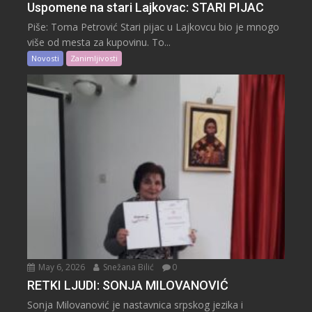
Uspomene na stari Lajkovac: STARI PIJAC
Piše: Toma Petrović Stari pijac u Lajkovcu bio je mnogo
više od mesta za kupovinu. To...
Novosti
Zanimljivosti
May 6, 2026
Snežana Bilić
0
RETKI LJUDI: SONJA MILOVANOVIĆ
Sonja Milovanović je nastavnica srpskog jezika i