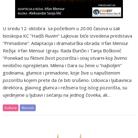
U sredu 12. oktobra sa početkom u 20.00 časova u sali
bioskopa KC “Hadži Ruvim” Lajkovac biće izvedena predstava
“Primadone”. Adaptacija i dramaturška obrada: Irfan Mensur
Režija: Irfan Mensur Igraju: Rada Đuričin i Tanja Bošković
“Ponekad su fiktivni život pozorišta i onaj stvarni koji živimo
neobično isprepletani. Milena i Dara su žene u “najboljim”
godinama, glumice i primadone, koje žive u napuštenom
pozorištu kojem prete da će biti srušeno. Udovica i ljubavnica
direktora, glavnog glumca i režisera tog istog pozorišta, su
ujedinjene u ljubavi i sećanju na jednog čoveka, ali…
Kultura
Novosti