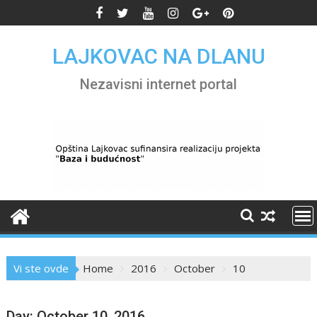
Skip
to
content
LAJKOVAC NA DLANU
Nezavisni internet portal
Vi ste ovde
Home
2016
October
10
Day:
October 10, 2016