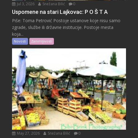
Jul 3, 2026
Snežana Bilić
0
Uspomene na stari Lajkovac: P O Š T A
Piše: Toma Petrović Postoje ustanove koje nisu samo
zgrade, službe ili državne institucije. Postoje mesta
koja...
Novosti
Zanimljivosti
May 27, 2026
Snežana Bilić
0