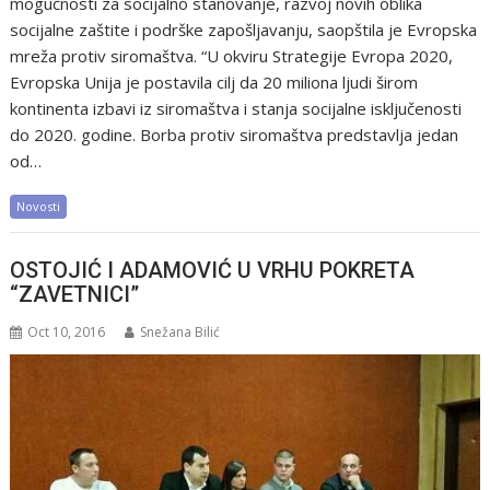
mogućnosti za socijalno stanovanje, razvoj novih oblika
socijalne zaštite i podrške zapošljavanju, saopštila je Evropska
mreža protiv siromaštva. “U okviru Strategije Evropa 2020,
Evropska Unija je postavila cilj da 20 miliona ljudi širom
kontinenta izbavi iz siromaštva i stanja socijalne isključenosti
do 2020. godine. Borba protiv siromaštva predstavlja jedan
od…
Novosti
OSTOJIĆ I ADAMOVIĆ U VRHU POKRETA
“ZAVETNICI”
Oct 10, 2016
Snežana Bilić