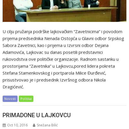
U cilju pružanja podrške lajkovačkim “Zavetnicima” i povodom
prijema predsednika Nenada Ostojića u Glavni odbor Srpskog
Sabora Zavetnici, kao i prijema u Izvrsni odbor Dejana
Adamovića, Lajkovac su danas posetili predstavnici
rukovodstva ove političke organizacije. Radnom sastanku u
prostorijama “Zavetnika” u Lajkovcu,pored lidera pokreta
Stefana Stamenkovskog i portparola Milice Đurđević,
prisustvovao je i predsednik Izvršnog odbora Nikola
Dragićević.
Novosti
Politika
PRIMADONE U LAJKOVCU
Oct 10, 2016
Snežana Bilić