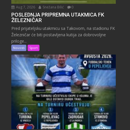
Aug 7, 2026
Snežana Bilić
0
POSLEDNJA PRIPREMNA UTAKMICA FK
ŽELEZNIČAR
Pred prijateljsku utakmicu sa Takovom, na stadionu FK
Železničar će biti postavljena kutija za dobrovoljne
priloge...
Novosti
Sport