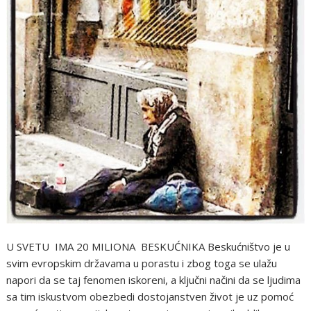
U SVETU IMA 20 MILIONA BESKUĆNIKA Beskućništvo je u
svim evropskim državama u porastu i zbog toga se ulažu
napori da se taj fenomen iskoreni, a ključni načini da se ljudima
sa tim iskustvom obezbedi dostojanstven život je uz pomoć