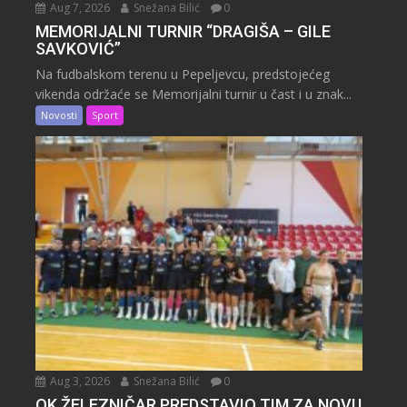
Aug 7, 2026
Snežana Bilić
0
MEMORIJALNI TURNIR “DRAGIŠA – GILE
SAVKOVIĆ”
Na fudbalskom terenu u Pepeljevcu, predstojećeg
vikenda održaće se Memorijalni turnir u čast i u znak...
Novosti
Sport
Aug 3, 2026
Snežana Bilić
0
OK ŽELEZNIČAR PREDSTAVIO TIM ZA NOVU