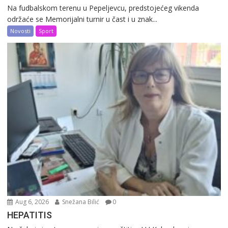
Na fudbalskom terenu u Pepeljevcu, predstojećeg vikenda
održaće se Memorijalni turnir u čast i u znak...
Novosti
Sport
Aug 6, 2026
Snežana Bilić
0
HEPATITIS