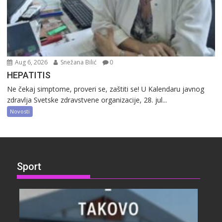
Aug 6, 2026
Snežana Bilić
0
HEPATITIS
Ne čekaj simptome, proveri se, zaštiti se! U Kalendaru javnog
zdravlja Svetske zdravstvene organizacije, 28. jul...
Novosti
Sport