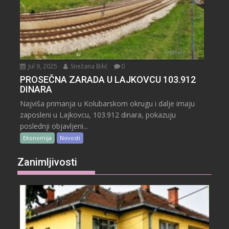
Jul 9, 2025
Snežana Bilić
0
PROSEČNA ZARADA U LAJKOVCU 103.912
DINARA
Najviša primanja u Kolubarskom okrugu i dalje imaju
zaposleni u Lajkovcu, 103.912 dinara, pokazuju
poslednji objavljeni...
Ekonomija
Novosti
Zanimljivosti