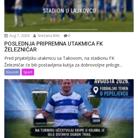
Aug 7, 2026
Snežana Bilić
0
POSLEDNJA PRIPREMNA UTAKMICA FK
ŽELEZNIČAR
Pred prijateljsku utakmicu sa Takovom, na stadionu FK
Železničar će biti postavljena kutija za dobrovoljne priloge...
Novosti
Sport