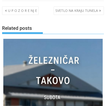
Post
U P O Z O R E NJ E
SVETLO NA KRAJU TUNELA
navigation
Related posts