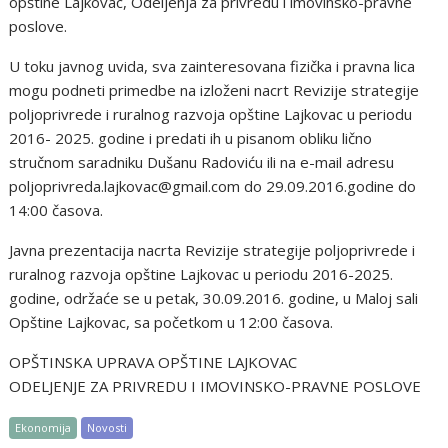
opštine Lajkovac, Odeljenja za privredu i imovinsko-pravne
poslove.
U toku javnog uvida, sva zainteresovana fizička i pravna lica
mogu podneti primedbe na izloženi nacrt Revizije strategije
poljoprivrede i ruralnog razvoja opštine Lajkovac u periodu
2016- 2025. godine i predati ih u pisanom obliku lično
stručnom saradniku Dušanu Radoviću ili na e-mail adresu
poljoprivreda.lajkovac@gmail.com do 29.09.2016.godine do
14:00 časova.
Javna prezentacija nacrta Revizije strategije poljoprivrede i
ruralnog razvoja opštine Lajkovac u periodu 2016-2025.
godine, održaće se u petak, 30.09.2016. godine, u Maloj sali
Opštine Lajkovac, sa početkom u 12:00 časova.
OPŠTINSKA UPRAVA OPŠTINE LAJKOVAC
ODELJENJE ZA PRIVREDU I IMOVINSKO-PRAVNE POSLOVE
Ekonomija
Novosti