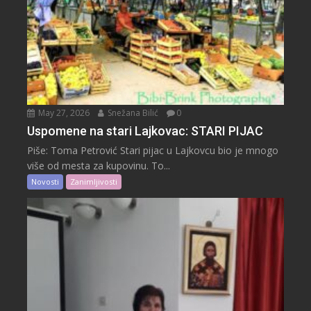
May 27, 2026
Snežana Bilić
0
Uspomene na stari Lajkovac: STARI PIJAC
Piše: Toma Petrović Stari pijac u Lajkovcu bio je mnogo
više od mesta za kupovinu. To...
Novosti
Zanimljivosti