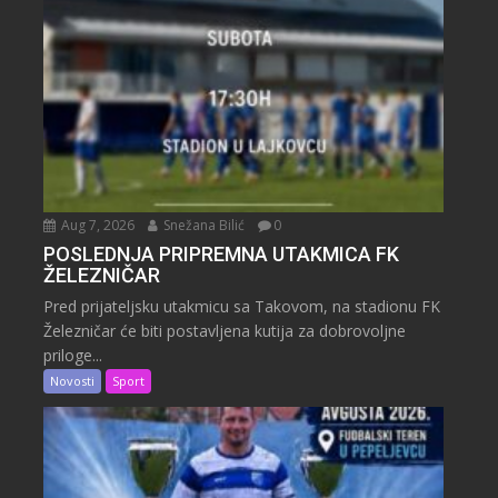
Aug 7, 2026
Snežana Bilić
0
POSLEDNJA PRIPREMNA UTAKMICA FK
ŽELEZNIČAR
Pred prijateljsku utakmicu sa Takovom, na stadionu FK
Železničar će biti postavljena kutija za dobrovoljne
priloge...
Novosti
Sport