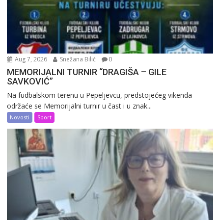
Aug 7, 2026
Snežana Bilić
0
MEMORIJALNI TURNIR “DRAGIŠA – GILE
SAVKOVIĆ”
Na fudbalskom terenu u Pepeljevcu, predstojećeg vikenda
održaće se Memorijalni turnir u čast i u znak...
Novosti
Sport