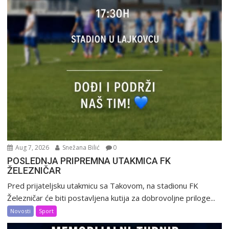
Aug 7, 2026
Snežana Bilić
0
POSLEDNJA PRIPREMNA UTAKMICA FK
ŽELEZNIČAR
Pred prijateljsku utakmicu sa Takovom, na stadionu FK
Železničar će biti postavljena kutija za dobrovoljne priloge...
Novosti
Sport