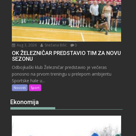
Aug 3, 2026
Snežana Bilić
0
OK ŽELEZNIČAR PREDSTAVIO TIM ZA NOVU
SEZONU
Odbojkaški klub Železničar predstavio je večeras
ponosno na prvom treningu u prelepom ambijentu
Sportske hale u...
Novosti
Sport
Ekonomija