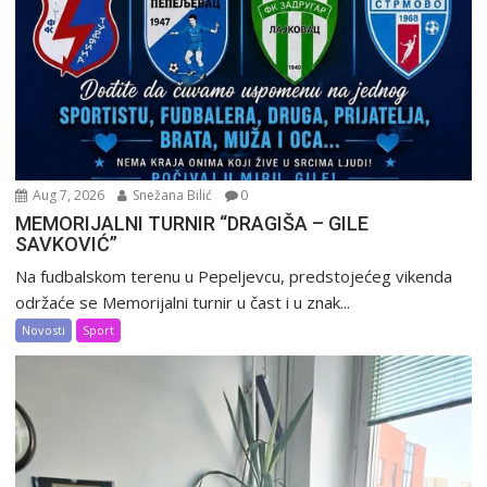
Aug 7, 2026
Snežana Bilić
0
MEMORIJALNI TURNIR “DRAGIŠA – GILE
SAVKOVIĆ”
Na fudbalskom terenu u Pepeljevcu, predstojećeg vikenda
održaće se Memorijalni turnir u čast i u znak...
Novosti
Sport