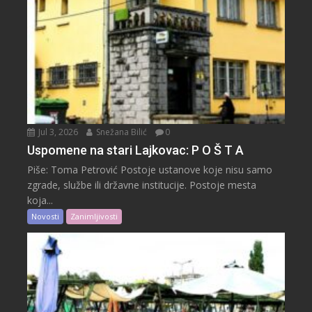
Jul 3, 2026
Snežana Bilić
0
Uspomene na stari Lajkovac: P O Š T A
Piše: Toma Petrović Postoje ustanove koje nisu samo
zgrade, službe ili državne institucije. Postoje mesta
koja...
Novosti
Zanimljivosti