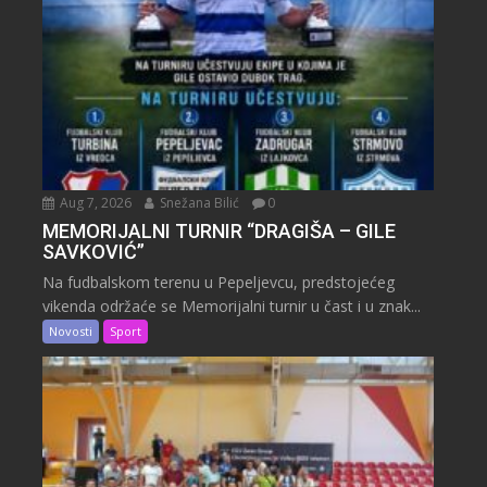
Aug 7, 2026
Snežana Bilić
0
MEMORIJALNI TURNIR “DRAGIŠA – GILE
SAVKOVIĆ”
Na fudbalskom terenu u Pepeljevcu, predstojećeg
vikenda održaće se Memorijalni turnir u čast i u znak...
Novosti
Sport