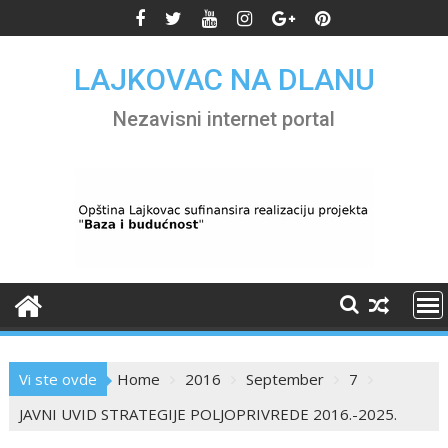
Skip
to
content
LAJKOVAC NA DLANU
Nezavisni internet portal
Vi ste ovde
Home
2016
September
7
JAVNI UVID STRATEGIJE POLJOPRIVREDE 2016.-2025.