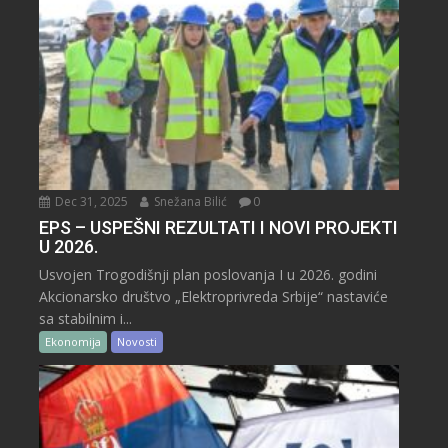
Dec 31, 2025
Snežana Bilić
0
EPS – USPEŠNI REZULTATI I NOVI PROJEKTI
U 2026.
Usvojen Trogodišnji plan poslovanja I u 2026. godini
Akcionarsko društvo „Elektroprivreda Srbije“ nastaviće
sa stabilnim i...
Ekonomija
Novosti