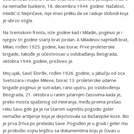
na nemačke bunkere, 18. decembra 1944. godine. Nažalost,
mladić iz Nepričave, nije imao priliku da se raduje slobodi koja
je ubrzo stigla.
Na Sremskom frontu, iste godine kad i Miladin, poginuo je i
njegov tri godine stariji brat Jordan. A Miladinov najmlađi brat,
Milan, rođen 1925. godine, kao borac Prve proleterske
brigade, takođe je učestvovao u oslobađanju Beograda,
oktobra 1944. godine, preživeo je.
Moj ujak, Savić Đorđe, rođen 1926. godine, u Jabučju od oca
Svetozara i majke Mileve, borac 13. proleterske udarne
brigade poginuo je sutradan, rano ujutru, po oslobođenju
Beograda, 21. oktobra u ranim jutarnjim časovima kada je,
preko mosta spašenog od miniranja, među prvima prešao
reku Savu gde ga je na Starom sajmištu pogodio geler
nemačke artiljerije koja je dejstvovala sa Bežanijske kose. Bio
je prva žrtva po prelasku Save. Pogođen je u grudi i geler mu
je probušio vojnu knjižicu sa dokumentima koju je čuvao u