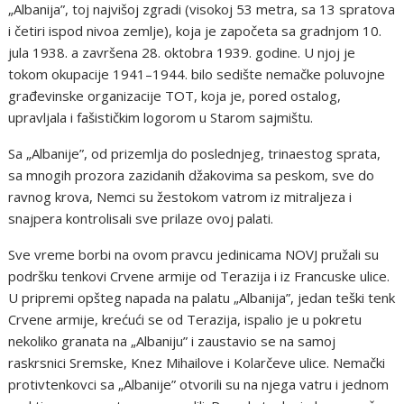
„Albanija”, toj najvišoj zgradi (visokoj 53 metra, sa 13 spratova
i četiri ispod nivoa zemlje), koja je započeta sa gradnjom 10.
jula 1938. a završena 28. oktobra 1939. godine. U njoj je
tokom okupacije 1941–1944. bilo sedište nemačke poluvojne
građevinske organizacije TOT, koja je, pored ostalog,
upravljala i fašističkim logorom u Starom sajmištu.
Sa „Albanije”, od prizemlja do poslednjeg, trinaestog sprata,
sa mnogih prozora zazidanih džakovima sa peskom, sve do
ravnog krova, Nemci su žestokom vatrom iz mitraljeza i
snajpera kontrolisali sve prilaze ovoj palati.
Sve vreme borbi na ovom pravcu jedinicama NOVJ pružali su
podršku tenkovi Crvene armije od Terazija i iz Francuske ulice.
U pripremi opšteg napada na palatu „Albanija”, jedan teški tenk
Crvene armije, krećući se od Terazija, ispalio je u pokretu
nekoliko granata na „Albaniju” i zaustavio se na samoj
raskrsnici Sremske, Knez Mihailove i Kolarčeve ulice. Nemački
protivtenkovci sa „Albanije” otvorili su na njega vatru i jednom