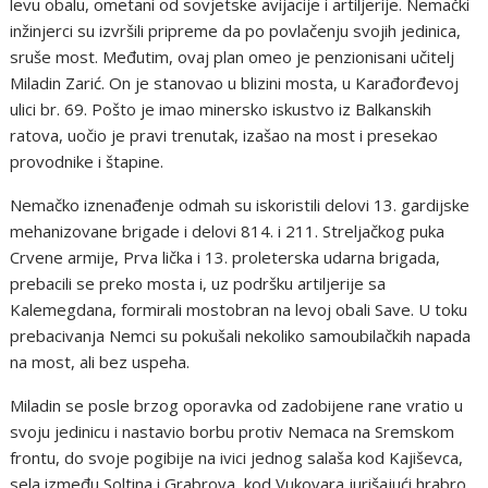
levu obalu, ometani od sovjetske avijacije i artiljerije. Nemački
inžinjerci su izvršili pripreme da po povlačenju svojih jedinica,
sruše most. Međutim, ovaj plan omeo je penzionisani učitelj
Miladin Zarić. On je stanovao u blizini mosta, u Karađorđevoj
ulici br. 69. Pošto je imao minersko iskustvo iz Balkanskih
ratova, uočio je pravi trenutak, izašao na most i presekao
provodnike i štapine.
Nemačko iznenađenje odmah su iskoristili delovi 13. gardijske
mehanizovane brigade i delovi 814. i 211. Streljačkog puka
Crvene armije, Prva lička i 13. proleterska udarna brigada,
prebacili se preko mosta i, uz podršku artiljerije sa
Kalemegdana, formirali mostobran na levoj obali Save. U toku
prebacivanja Nemci su pokušali nekoliko samoubilačkih napada
na most, ali bez uspeha.
Miladin se posle brzog oporavka od zadobijene rane vratio u
svoju jedinicu i nastavio borbu protiv Nemaca na Sremskom
frontu, do svoje pogibije na ivici jednog salaša kod Kajiševca,
sela između Soltina i Grabrova, kod Vukovara jurišajući hrabro