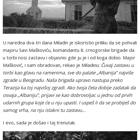
U naredna dva-tri dana Miladin je iskoristio priliku da se pohvali
majoru Savi Maškoviću, komandantu 8. crnogorske brigade da
u torbi nosi zastavu i objasnio gde ju je i od koga dobio. Major
Mašković, i sam obradovan, rekao je Miladinu:
Čuvaj zastavu u
torbi kao glavu na ramenima, sve do palate „Albanija” najviše
zgrade u Beogradu. Naša brigada upravo nastupa preko
Terazija ka toj najvišoj zgradi. Ako tvoja četa dobije zadatak da
osvaja „Albaniju”, prijavi se kao dobrovoljac u jednu od prvih
udarnih grupa koje će u nju upasti. I uspeš li da se probiješ do
samog vrha, na nju istakni tu zastavu…
I evo, sada je došao i taj trenutak.