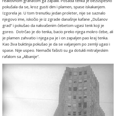
reaktivnom granatom ga zapalili. Posada tenka je bezuspešno
pokušala da se, kroz gusti dim i plamen, spase iskakanjem.
Izgorela je. U tom trenutku jedan proleter, nije se saznalo
njegovo ime, iskočio je iz zgrade današnje kafane „Dušanov
grad” i pokušao da nakvašenim ćebetom ugasi tenk koji je
goreo. Dotrčao je do tenka, bacio preko njega mokro ćebe, ali
je plamen zahvatio i njega pa je i on zapaljen pao kraj tenka.
Kao živa buktinja pokušao je da se valjanjem po zemlji ugasi i
spase. Nije uspeo. Nemački fašisti su ga dotukli mitraljeskim
rafalom sa „Albanije”.