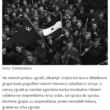
Foto: Oslobodioci
Na samom prilazu zgradi „Albanija” trojica boraca iz Miladinove
grupe budu pogođeni vatrom Nemaca i izbačeni iz stroja. U
samoj zgradi je nastala ogorčena borba bombama i bliskim
rafalima na stepeništima i kroz sobe, od sprata do sprata.
Borbene grupe su stepeništima, preko nemačkih leševa,
grabile ka vrhu zgrade.