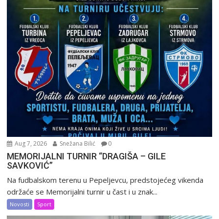
Aug 7, 2026
Snežana Bilić
0
MEMORIJALNI TURNIR “DRAGIŠA – GILE
SAVKOVIĆ”
Na fudbalskom terenu u Pepeljevcu, predstojećeg vikenda
održaće se Memorijalni turnir u čast i u znak...
Novosti
Sport