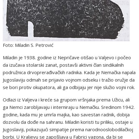
Foto: Miladin S. Petrović
Miladin je 1938. godine iz Nepričave otišao u Valjevo i počeo
da izučava stolarski zanat, postavši aktivni član sindikalnih
podružnica drvoprerađivačkih radnika. Kada je Nemačka napala
Jugoslaviju odmah se prijavio vojnom odseku i tražio oružje da
se bori protiv okupatora, ali ga odbijaju jer nije služio vojni rok.
Odlazi iz Valjeva i kreće sa grupom vršnjaka prema Užicu, ali
ga Nemci zarobljavaju i interniraju u Nemačku. Sredinom 1942.
godine, kada mu je umrla majka, kao savestan radnik, dobija
dozvolu da dođe na sahranu. Miladin koristi tu priliku, ostaje u
Jugoslaviji, pokazujući simpatije prema narodnooslobodilačkoj
borbi. U Kraljevu se zapošljava u Fabrici vagona, da bi se