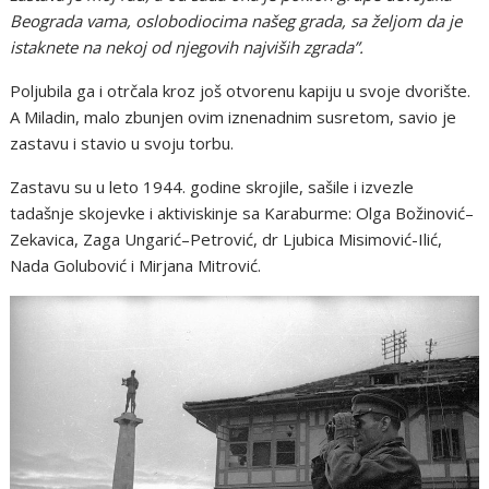
Beograda vama, oslobodiocima našeg grada, sa željom da je
istaknete na nekoj od njegovih najviših zgrada”.
Poljubila ga i otrčala kroz još otvorenu kapiju u svoje dvorište.
A Miladin, malo zbunjen ovim iznenadnim susretom, savio je
zastavu i stavio u svoju torbu.
Zastavu su u leto 1944. godine skrojile, sašile i izvezle
tadašnje skojevke i aktiviskinje sa Karaburme: Olga Božinović–
Zekavica, Zaga Ungarić–Petrović, dr Ljubica Misimović-Ilić,
Nada Golubović i Mirjana Mitrović.