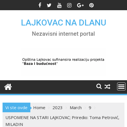
Skip
to
content
LAJKOVAC NA DLANU
Nezavisni internet portal
Vi ste ovde
Home
2023
March
9
USPOMENE NA STARI LAJKOVAC; Priredio: Toma Petrović,
MILADIN