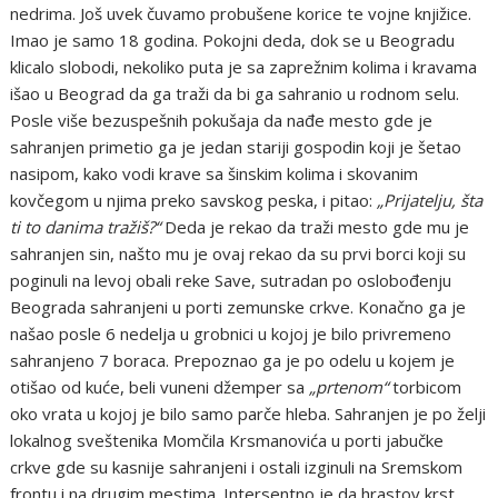
nedrima. Još uvek čuvamo probušene korice te vojne knjižice.
Imao je samo 18 godina. Pokojni deda, dok se u Beogradu
klicalo slobodi, nekoliko puta je sa zaprežnim kolima i kravama
išao u Beograd da ga traži da bi ga sahranio u rodnom selu.
Posle više bezuspešnih pokušaja da nađe mesto gde je
sahranjen primetio ga je jedan stariji gospodin koji je šetao
nasipom, kako vodi krave sa šinskim kolima i skovanim
kovčegom u njima preko savskog peska, i pitao:
„Prijatelju, šta
ti to danima tražiš?“
Deda je rekao da traži mesto gde mu je
sahranjen sin, našto mu je ovaj rekao da su prvi borci koji su
poginuli na levoj obali reke Save, sutradan po oslobođenju
Beograda sahranjeni u porti zemunske crkve. Konačno ga je
našao posle 6 nedelja u grobnici u kojoj je bilo privremeno
sahranjeno 7 boraca. Prepoznao ga je po odelu u kojem je
otišao od kuće, beli vuneni džemper sa
„prtenom“
torbicom
oko vrata u kojoj je bilo samo parče hleba. Sahranjen je po želji
lokalnog sveštenika Momčila Krsmanovića u porti jabučke
crkve gde su kasnije sahranjeni i ostali izginuli na Sremskom
frontu i na drugim mestima. Intersentno je da hrastov krst