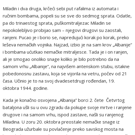
Miladin i dva druga, krčeći sebi put rafalima iz automata i
ručnim bombama, popeli su se sve do sedmog sprata. Odatle,
pa do trinaestog sprata, puškomitraljezac Miladin se
nepokolebljivo probijao sam – njegovi drugovi su zaostali,
ranjeni. Pucao je i borio se, napredujući korak po korak, preko
leševa nemačkih vojnika. Najzad, izbio je na sam krov „Albanije”
i bombama ućutkao nemačke mitraljesce. Tada je i on ranjen,
ali je smogao onoliko snage koliko je bilo potrebno da na
samom vrhu „Albanije”, na najvišem antenskom stubu, istakne
pobedonosnu zastavu, koja se vijorila na vetru, počev od 21
časa. Učinio je to na svoj dvadesetdrugi rođendan, 19.
oktobra 1944. godine.
Kada je konačno osvojena „Albanija” borci 2. čete Četvrtog
bataljona ušli su u ovu zgradu da pokupe svoje mrtve i ranjene
drugove i na samom vrhu, ispod zastave, našli su ranjenog
Miladina. U zoru 20. oktobra preostale nemačke snage iz
Beograda užurbale su povlačenje preko savskog mosta na