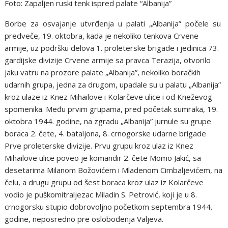
Foto: Zapaljen ruski tenk ispred palate “Albanija”
Borbe za osvajanje utvrđenja u palati „Albanija” počele su
predveče, 19. oktobra, kada je nekoliko tenkova Crvene
armije, uz podršku delova 1. proleterske brigade i jedinica 73.
gardijske divizije Crvene armije sa pravca Terazija, otvorilo
jaku vatru na prozore palate „Albanija”, nekoliko boračkih
udarnih grupa, jedna za drugom, upadale su u palatu „Albanija”
kroz ulaze iz Knez Mihailove i Kolarčeve ulice i od Kneževog
spomenika. Među prvim grupama, pred početak sumraka, 19.
oktobra 1944. godine, na zgradu „Albanija” jurnule su grupe
boraca 2. čete, 4. bataljona, 8. crnogorske udarne brigade
Prve proleterske divizije. Prvu grupu kroz ulaz iz Knez
Mihailove ulice poveo je komandir 2. čete Momo Jakić, sa
desetarima Milanom Božovićem i Mladenom Cimbaljevićem, na
čelu, a drugu grupu od šest boraca kroz ulaz iz Kolarčeve
vodio je puškomitraljezac Miladin S. Petrović, koji je u 8.
crnogorsku stupio dobrovoljno početkom septembra 1944.
godine, neposredno pre oslobođenja Valjeva.