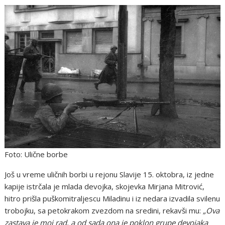
Foto: Ulične borbe
Još u vreme uličnih borbi u rejonu Slavije 15. oktobra, iz jedne
kapije istrčala je mlada devojka, skojevka Mirjana Mitrović,
hitro prišla puškomitraljescu Miladinu i iz nedara izvadila svilenu
trobojku, sa petokrakom zvezdom na sredini, rekavši mu:
„Ova
zastava je moj rad, a od sada ona je poklon grupe devojaka