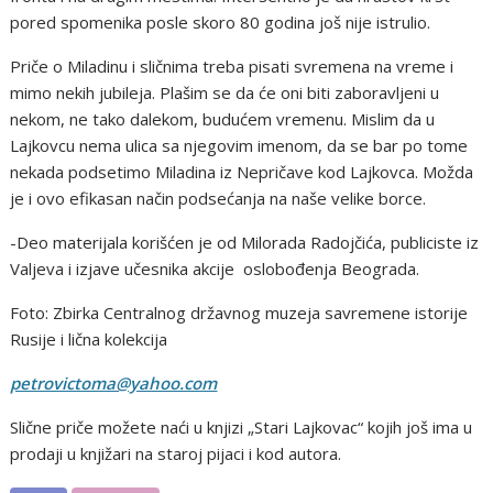
pored spomenika posle skoro 80 godina još nije istrulio.
Priče o Miladinu i sličnima treba pisati svremena na vreme i
mimo nekih jubileja. Plašim se da će oni biti zaboravljeni u
nekom, ne tako dalekom, budućem vremenu. Mislim da u
Lajkovcu nema ulica sa njegovim imenom, da se bar po tome
nekada podsetimo Miladina iz Nepričave kod Lajkovca. Možda
je i ovo efikasan način podsećanja na naše velike borce.
-Deo materijala korišćen je od Milorada Radojčića, publiciste iz
Valjeva i izjave učesnika akcije oslobođenja Beograda.
Foto: Zbirka Centralnog državnog muzeja savremene istorije
Rusije i lična kolekcija
petrovictoma@yahoo.com
Slične priče možete naći u knjizi „Stari Lajkovac“ kojih još ima u
prodaji u knjižari na staroj pijaci i kod autora.