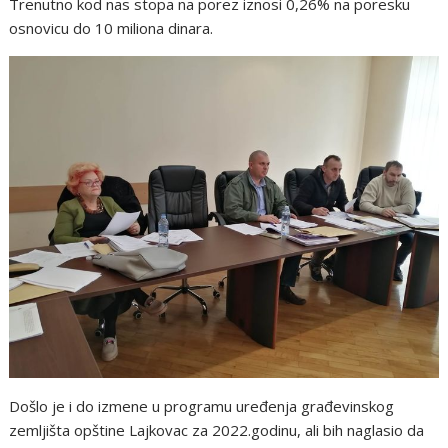
Trenutno kod nas stopa na porez iznosi 0,26% na poresku
osnovicu do 10 miliona dinara.
Došlo je i do izmene u programu uređenja građevinskog
zemljišta opštine Lajkovac za 2022.godinu, ali bih naglasio da