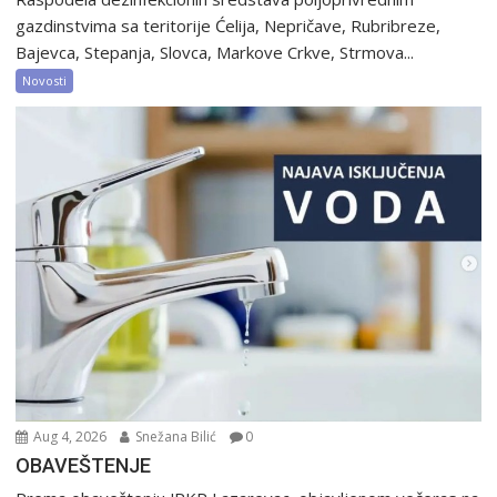
gazdinstvima sa teritorije Ćelija, Nepričave, Rubribreze,
Bajevca, Stepanja, Slovca, Markove Crkve, Strmova...
Novosti
Aug 4, 2026
Snežana Bilić
0
OBAVEŠTENJE