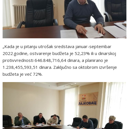
„Kada je u pitanju utrošak sredstava januar-septembar
2022.godine, ostvarenje budžeta je 52,23% ili u dinarskoj
protivvrednosti 646.848,716,64 dinara, a planirano je
1.238,455,593,51 dinara. Zaključno sa oktobrom izvršenje
budžeta je već 72%.