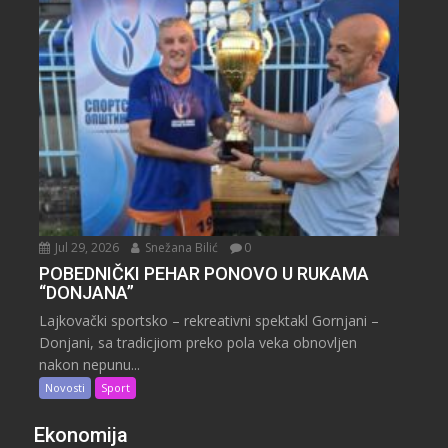
Jul 29, 2026
Snežana Bilić
0
POBEDNIČKI PEHAR PONOVO U RUKAMA
“DONJANA”
Lajkovački sportsko – rekreativni spektakl Gornjani –
Donjani, sa tradicjiom preko pola veka obnovljen
nakon nepunu...
Novosti
Sport
Ekonomija