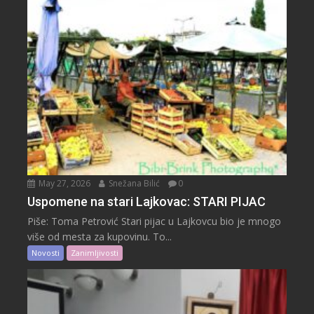
May 27, 2026
Snežana Bilić
0
Uspomene na stari Lajkovac: STARI PIJAC
Piše: Toma Petrović Stari pijac u Lajkovcu bio je mnogo
više od mesta za kupovinu. To...
Novosti
Zanimljivosti