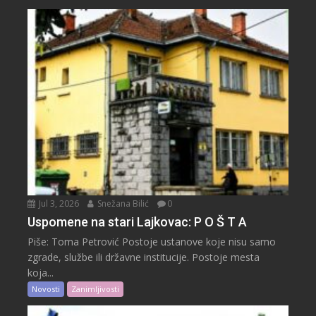
Jul 3, 2026
Snežana Bilić
0
Uspomene na stari Lajkovac: P O Š T A
Piše: Toma Petrović Postoje ustanove koje nisu samo
zgrade, službe ili državne institucije. Postoje mesta
koja...
Novosti
Zanimljivosti