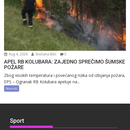
Aug 4, 2026
Snežana Bilić
0
APEL RB KOLUBARA: ZAJEDNO SPREČIMO ŠUMSKE
POŽARE
Zbog visokih temperatura i povećanog rizika od izbijanja požara,
EPS – Ogranak RB Kolubara apeluje na...
Novosti
Sport