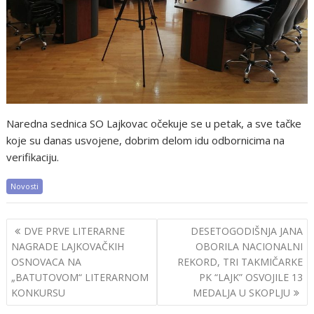
Naredna sednica SO Lajkovac očekuje se u petak, a sve tačke
koje su danas usvojene, dobrim delom idu odbornicima na
verifikaciju.
Novosti
Post
DVE PRVE LITERARNE
DESETOGODIŠNJA JANA
navigation
NAGRADE LAJKOVAČKIH
OBORILA NACIONALNI
OSNOVACA NA
REKORD, TRI TAKMIČARKE
„BATUTOVOM“ LITERARNOM
PK “LAJK” OSVOJILE 13
KONKURSU
MEDALJA U SKOPLJU