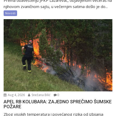
Prema obaveštenju JPKP Lazarevac, objavljenom večeras na
njihovom zvaničnom sajtu, u večernjim satima došlo je do...
Novosti
Aug 4, 2026
Snežana Bilić
0
APEL RB KOLUBARA: ZAJEDNO SPREČIMO ŠUMSKE
POŽARE
Zbog visokih temperatura i povećanog rizika od izbijanja