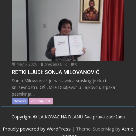
May 6, 2026
Snežana Bilić
0
RETKI LJUDI: SONJA MILOVANOVIĆ
Sonja Milovanović je nastavnica srpskog jezika i
književnosti u OŠ „Mile Dubljević“ u Lajkovcu, srpska
pesnikinja,...
Novosti
Zanimljivosti
Copyright © LAJKOVAC NA DLANU Sva prava zadržana
Proudly powered by WordPress
|
Theme: SuperMag by
Acme