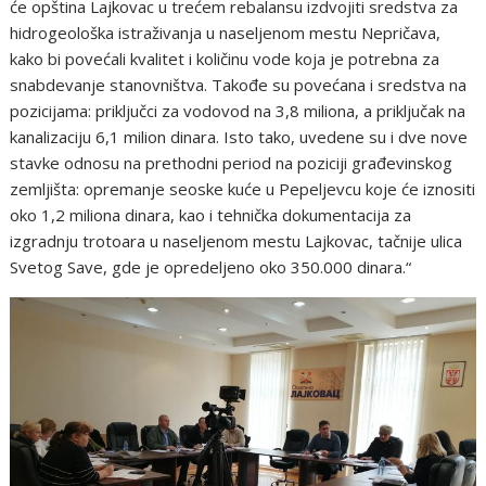
će opština Lajkovac u trećem rebalansu izdvojiti sredstva za
hidrogeološka istraživanja u naseljenom mestu Nepričava,
kako bi povećali kvalitet i količinu vode koja je potrebna za
snabdevanje stanovništva. Takođe su povećana i sredstva na
pozicijama: priključci za vodovod na 3,8 miliona, a priključak na
kanalizaciju 6,1 milion dinara. Isto tako, uvedene su i dve nove
stavke odnosu na prethodni period na poziciji građevinskog
zemljišta: opremanje seoske kuće u Pepeljevcu koje će iznositi
oko 1,2 miliona dinara, kao i tehnička dokumentacija za
izgradnju trotoara u naseljenom mestu Lajkovac, tačnije ulica
Svetog Save, gde je opredeljeno oko 350.000 dinara.“