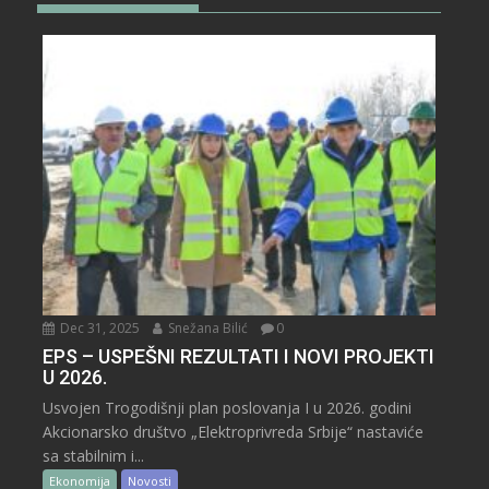
Dec 31, 2025
Snežana Bilić
0
EPS – USPEŠNI REZULTATI I NOVI PROJEKTI
U 2026.
Usvojen Trogodišnji plan poslovanja I u 2026. godini
Akcionarsko društvo „Elektroprivreda Srbije“ nastaviće
sa stabilnim i...
Ekonomija
Novosti