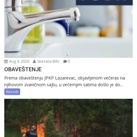
Aug 4, 2026
Snežana Bilić
0
OBAVEŠTENJE
Prema obaveštenju JPKP Lazarevac, objavljenom večeras na
njihovom zvaničnom sajtu, u večernjim satima došlo je do...
Novosti