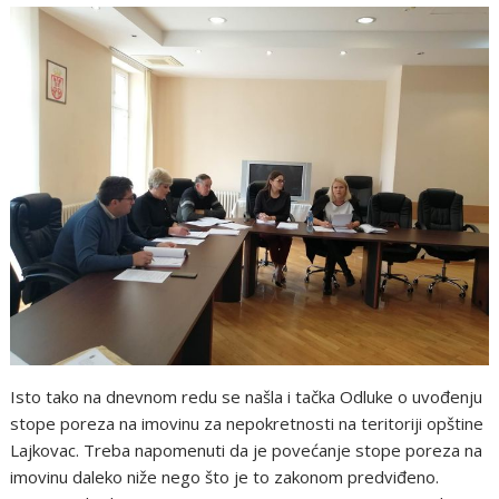
Isto tako na dnevnom redu se našla i tačka Odluke o uvođenju
stope poreza na imovinu za nepokretnosti na teritoriji opštine
Lajkovac. Treba napomenuti da je povećanje stope poreza na
imovinu daleko niže nego što je to zakonom predviđeno.