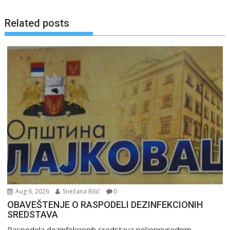
Related posts
Aug 6, 2026
Snežana Bilić
0
OBAVEŠTENJE O RASPODELI DEZINFEKCIONIH
SREDSTAVA
Raspodela dezinfekcionih sredstava poljoprivrednim