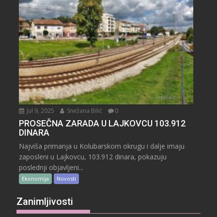
Jul 9, 2025
Snežana Bilić
0
PROSEČNA ZARADA U LAJKOVCU 103.912
DINARA
Najviša primanja u Kolubarskom okrugu i dalje imaju
zaposleni u Lajkovcu, 103.912 dinara, pokazuju
poslednji objavljeni...
Ekonomija
Novosti
Zanimljivosti