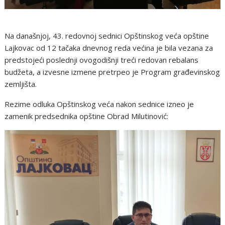
Na današnjoj, 43. redovnoj sednici Opštinskog veća opštine
Lajkovac od 12 tačaka dnevnog reda većina je bila vezana za
predstojeći poslednji ovogodišnji treći redovan rebalans
budžeta, a izvesne izmene pretrpeo je Program građevinskog
zemljišta.
Rezime odluka Opštinskog veća nakon sednice izneo je
zamenik predsednika opštine Obrad Milutinović: