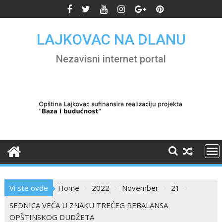
Skip
to
content
LAJKOVAC NA DLANU
Nezavisni internet portal
Vi ste ovde
Home
2022
November
21
SEDNICA VEĆA U ZNAKU TREĆEG REBALANSA
OPŠTINSKOG DUDŽETA