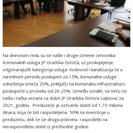
Na dnevnom redu su se našle i druge izmene cenovnika
Komunalnih usluga JP Gradska čistoća, uz poskupljenje
odgovarajućih kategorija usluga. Vodovod i kanalizacija će u
narednom periodu poskupeti za 15%, komunalne usluge
odnošenja smeća 20%, priključci na komunalnu infrastrukturu
poskupeće u proseku od 20-25%. Između ostalih, na Veću se
našla i tačka vezana za dobit JP Gradska čistoća Lajkovac za
2021. godinu. Preduzeće je ostvarilo dobit od 1,73 miliona
dinara, koja će biti raspodeljena 50% na investicije u
preduzeću, dok će se druga polovina raspodeliti na
neraspoređenu dobit iz prethodne godine.