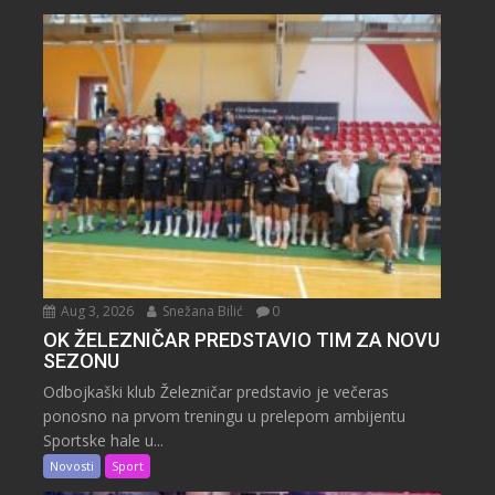
Aug 3, 2026
Snežana Bilić
0
OK ŽELEZNIČAR PREDSTAVIO TIM ZA NOVU
SEZONU
Odbojkaški klub Železničar predstavio je večeras
ponosno na prvom treningu u prelepom ambijentu
Sportske hale u...
Novosti
Sport