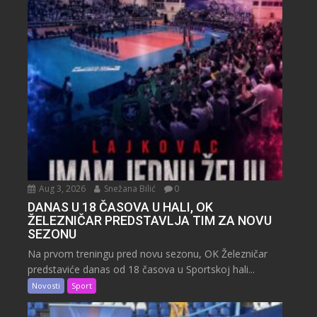
Aug 3, 2026
Snežana Bilić
0
DANAS U 18 ČASOVA U HALI, OK
ŽELEZNIČAR PREDSTAVLJA TIM ZA NOVU
SEZONU
Na prvom treningu pred novu sezonu, OK Železničar
predstaviće danas od 18 časova u Sportskoj hali...
Novosti
Sport