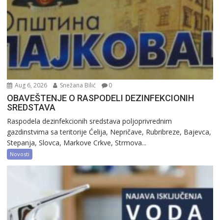
Aug 6, 2026
Snežana Bilić
0
OBAVEŠTENJE O RASPODELI DEZINFEKCIONIH
SREDSTAVA
Raspodela dezinfekcionih sredstava poljoprivrednim
gazdinstvima sa teritorije Ćelija, Nepričave, Rubribreze, Bajevca,
Stepanja, Slovca, Markove Crkve, Strmova...
Novosti