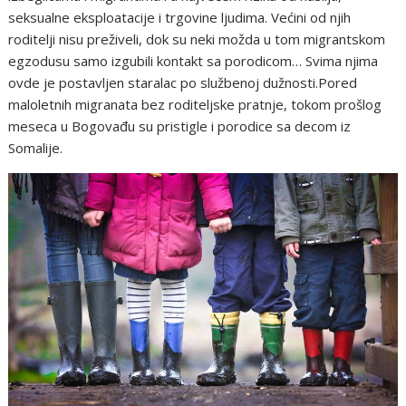
seksualne eksploatacije i trgovine ljudima. Većini od njih
roditelji nisu preživeli, dok su neki možda u tom migrantskom
egzodusu samo izgubili kontakt sa porodicom… Svima njima
ovde je postavljen staralac po službenoj dužnosti.Pored
maloletnih migranata bez roditeljske pratnje, tokom prošlog
meseca u Bogovađu su pristigle i porodice sa decom iz
Somalije.