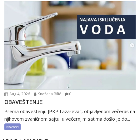
Aug 4, 2026
Snežana Bilić
0
OBAVEŠTENJE
Prema obaveštenju JPKP Lazarevac, objavljenom večeras na
njihovom zvaničnom sajtu, u večernjim satima došlo je do...
Novosti