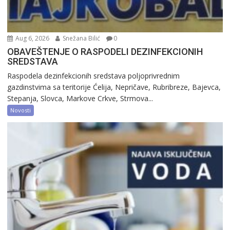
Aug 6, 2026
Snežana Bilić
0
OBAVEŠTENJE O RASPODELI DEZINFEKCIONIH
SREDSTAVA
Raspodela dezinfekcionih sredstava poljoprivrednim
gazdinstvima sa teritorije Ćelija, Nepričave, Rubribreze, Bajevca,
Stepanja, Slovca, Markove Crkve, Strmova...
Novosti