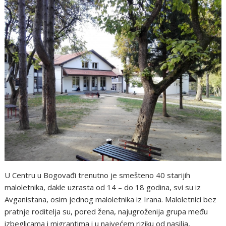
U Centru u Bogovađi trenutno je smešteno 40 starijih
maloletnika, dakle uzrasta od 14 – do 18 godina, svi su iz
Avganistana, osim jednog maloletnika iz Irana. Maloletnici bez
pratnje roditelja su, pored žena, najugroženija grupa među
izbeglicama i migrantima i u najvećem riziku od nasilja,