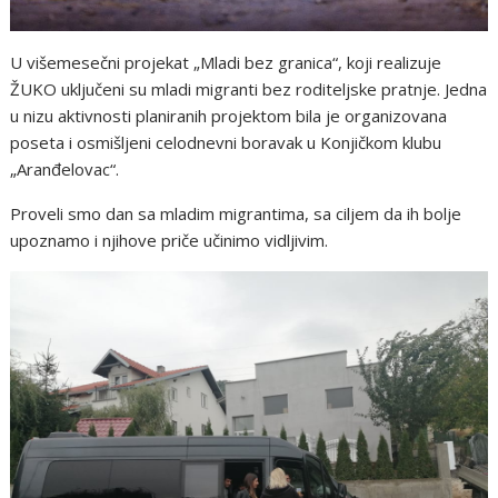
U višemesečni projekat „Mladi bez granica“, koji realizuje
ŽUKO uključeni su mladi migranti bez roditeljske pratnje. Jedna
u nizu aktivnosti planiranih projektom bila je organizovana
poseta i osmišljeni celodnevni boravak u Konjičkom klubu
„Aranđelovac“.
Proveli smo dan sa mladim migrantima, sa ciljem da ih bolje
upoznamo i njihove priče učinimo vidljivim.