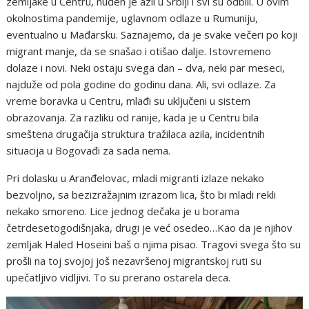
zemljake u Centru, nuđen je azil u Srbiji i svi su odbili. U ovim
okolnostima pandemije, uglavnom odlaze u Rumuniju,
eventualno u Mađarsku. Saznajemo, da je svake večeri po koji
migrant manje, da se snašao i otišao dalje. Istovremeno
dolaze i novi. Neki ostaju svega dan – dva, neki par meseci,
najduže od pola godine do godinu dana. Ali, svi odlaze. Za
vreme boravka u Centru, mlađi su uključeni u sistem
obrazovanja. Za razliku od ranije, kada je u Centru bila
smeštena drugačija struktura tražilaca azila, incidentnih
situacija u Bogovađi za sada nema.
Pri dolasku u Aranđelovac, mladi migranti izlaze nekako
bezvoljno, sa bezizražajnim izrazom lica, što bi mladi rekli
nekako smoreno. Lice jednog dečaka je u borama
četrdesetogodišnjaka, drugi je već osedeo…Kao da je njihov
zemljak Haled Hoseini baš o njima pisao. Tragovi svega što su
prošli na toj svojoj još nezavršenoj migrantskoj ruti su
upečatljivo vidljivi. To su prerano ostarela deca.