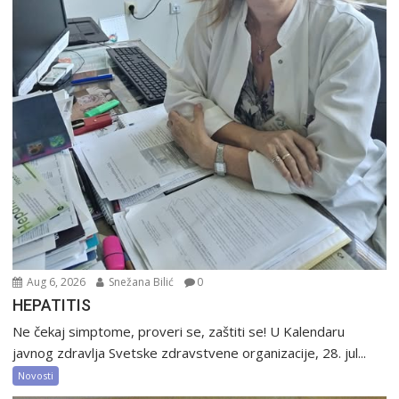
Aug 6, 2026
Snežana Bilić
0
HEPATITIS
Ne čekaj simptome, proveri se, zaštiti se! U Kalendaru
javnog zdravlja Svetske zdravstvene organizacije, 28. jul...
Novosti