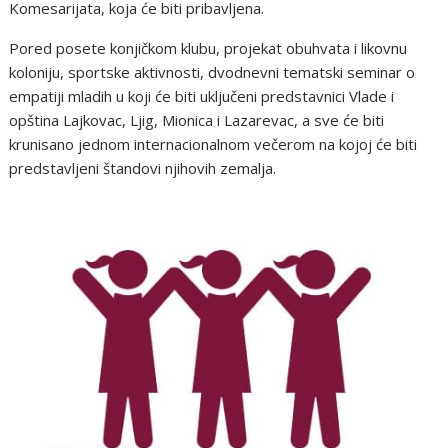
Komesarijata, koja će biti pribavljena.
Pored posete konjičkom klubu, projekat obuhvata i likovnu
koloniju, sportske aktivnosti, dvodnevni tematski seminar o
empatiji mladih u koji će biti uključeni predstavnici Vlade i
opština Lajkovac, Ljig, Mionica i Lazarevac, a sve će biti
krunisano jednom internacionalnom večerom na kojoj će biti
predstavljeni štandovi njihovih zemalja.