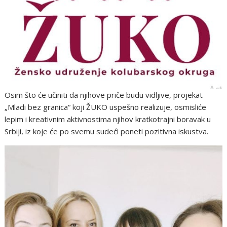
Osim što će učiniti da njihove priče budu vidljive, projekat
„Mladi bez granica“ koji ŽUKO uspešno realizuje, osmisliće
lepim i kreativnim aktivnostima njihov kratkotrajni boravak u
Srbiji, iz koje će po svemu sudeći poneti pozitivna iskustva.