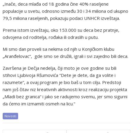
„Inače, deca mlađa od 18 godina čine 40% raseljene
populacije u svetu, odnosno između 30 i 34 miliona od ukupno
79,5 miliona raseljenih, pokazuju podaci UNHCR izveštaja.
Prema istom izveštaju, oko 153.000 su deca bez pratnje,
odvojena od roditelja, rođaka ili odraslih u putu.
Mi smo dan proveli sa nekima od njih u Konjičkom klubu
„Aranđelovac“, gde smo se družili, igrali i svi zajedno bili deca.
Završena je Dečja nedelja, čiji moto je ove godine su bili
stihovi Ljubivoja Ršumovića “Dete je dete, da ga volite i
razumete”, a ovaj program je bio baš u tom cilju. Predstoji
nam još čitav niz kreativnih aktivnosti kroz realizaciju projekta
„Mladi bez granica“ i jako se radujemo svemu, jer smo sigurni
da ćemo im izmamiti osmeh na licu.“
Novosti