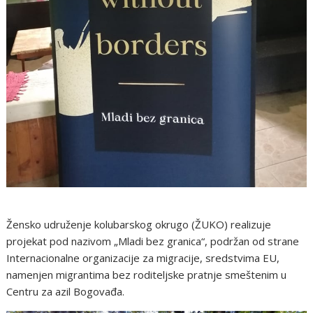
Žensko udruženje kolubarskog okrugo (ŽUKO) realizuje
projekat pod nazivom „Mladi bez granica“, podržan od strane
Internacionalne organizacije za migracije, sredstvima EU,
namenjen migrantima bez roditeljske pratnje smeštenim u
Centru za azil Bogovađa.