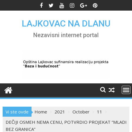
Skip
to
content
LAJKOVAC NA DLANU
Nezavisni internet portal
Vi ste ovde
Home
2021
October
11
DEČIJI OSMEH NEMA CENU, POTVRDIO PROJEKAT “MLADI
BEZ GRANICA”