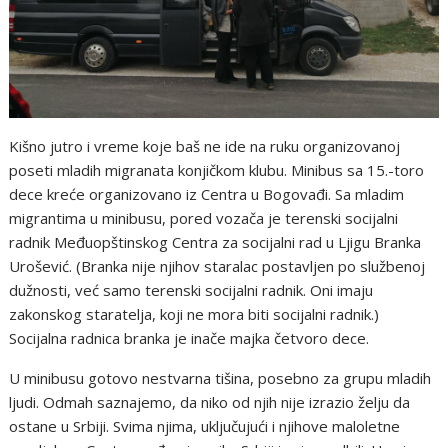
Kišno jutro i vreme koje baš ne ide na ruku organizovanoj
poseti mladih migranata konjičkom klubu. Minibus sa 15.-toro
dece kreće organizovano iz Centra u Bogovađi. Sa mladim
migrantima u minibusu, pored vozača je terenski socijalni
radnik Međuopštinskog Centra za socijalni rad u Ljigu Branka
Urošević. (Branka nije njihov staralac postavljen po službenoj
dužnosti, već samo terenski socijalni radnik. Oni imaju
zakonskog staratelja, koji ne mora biti socijalni radnik.)
Socijalna radnica branka je inače majka četvoro dece.
U minibusu gotovo nestvarna tišina, posebno za grupu mladih
ljudi. Odmah saznajemo, da niko od njih nije izrazio želju da
ostane u Srbiji. Svima njima, uključujući i njihove maloletne