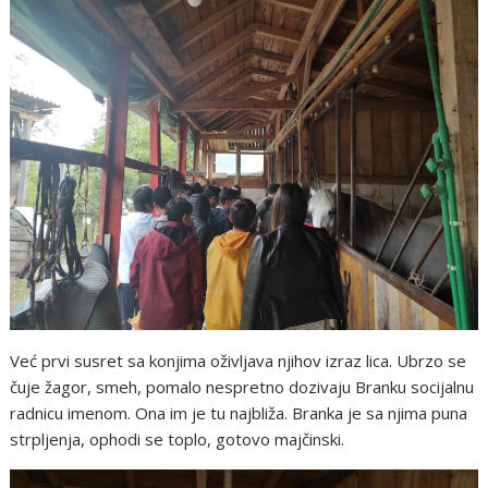
Već prvi susret sa konjima oživljava njihov izraz lica. Ubrzo se
čuje žagor, smeh, pomalo nespretno dozivaju Branku socijalnu
radnicu imenom. Ona im je tu najbliža. Branka je sa njima puna
strpljenja, ophodi se toplo, gotovo majčinski.