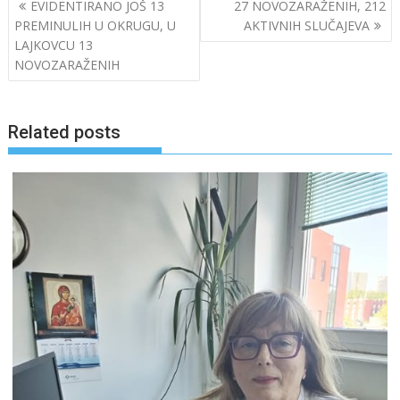
Post
EVIDENTIRANO JOŠ 13
27 NOVOZARAŽENIH, 212
navigation
PREMINULIH U OKRUGU, U
AKTIVNIH SLUČAJEVA
LAJKOVCU 13
NOVOZARAŽENIH
Related posts