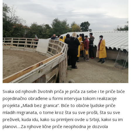
Svaka od njihovih životnih priča je priča za sebe i te priče biće
pojedinačno obrađene u formi intervjua tokom realizacije
projekta „Mladi bez granica“. Biće to obićne ljudske priče
mladih migranata, o tome kroz šta su sve prošli, šta su sve
preživeli, kuda idu, kako su primljeni ovde u Srbiji, kakvi su im
planovi….Za njihove lične priče neophodna je dozvola