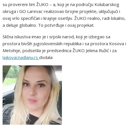
su provereni tim ŽUKO – a, koji je na području Kolubarskog
okruga i GO Larevac realizovao brojne projekte, uključujući i
ovaj vrlo specifičan i krajnje osetljiv. ŽUKO realno, radi lokalno,
a deluje globalno. To potvrđuje i ovaj projekat.
Slična iskustva imao je i srpski narod, koji je izbegao sa
prostora bivših jugoslovenskih republika i sa prostora Kosova i
Metohije, podsetila je predsednica ŽUKO Jelena Ružić i za
lajkovacnadlanu.rs
dodala: