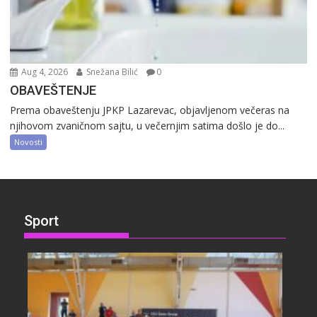
Aug 4, 2026
Snežana Bilić
0
OBAVEŠTENJE
Prema obaveštenju JPKP Lazarevac, objavljenom večeras na
njihovom zvaničnom sajtu, u večernjim satima došlo je do...
Novosti
Sport