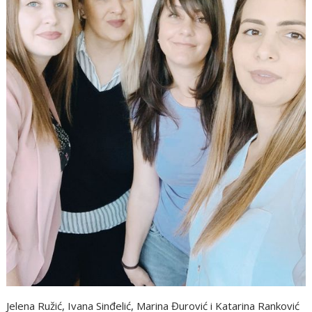
Jelena Ružić, Ivana Sinđelić, Marina Đurović i Katarina Ranković