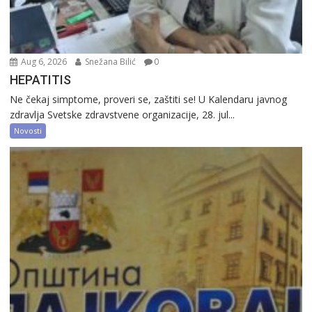
Aug 6, 2026
Snežana Bilić
0
HEPATITIS
Ne čekaj simptome, proveri se, zaštiti se! U Kalendaru javnog
zdravlja Svetske zdravstvene organizacije, 28. jul...
Novosti