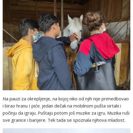
Na pauzi za okrepljenje, na kojoj niko od njih nije primedbovao
i birao hranu I piće. jedan dečak na mobilnom pušta sirtaki i
počinju da igraju. Puštaju potom još muzike za igru. Muzika ruši
sve granice i barijere. Tek tada se spoznala njihova mladost.