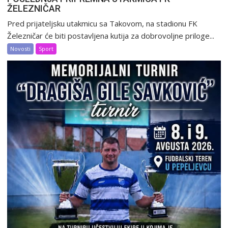
ŽELEZNIČAR
Pred prijateljsku utakmicu sa Takovom, na stadionu FK
Železničar će biti postavljena kutija za dobrovoljne priloge...
Novosti
Sport