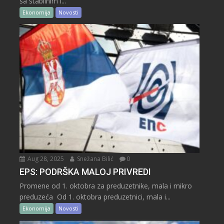
sa stabilnim i...
Ekonomija
Novosti
Aug 28, 2025
Snežana Bilić
0
EPS: PODRŠKA MALOJ PRIVREDI
Promene od 1. oktobra za preduzetnike, mala i mikro
preduzeća Od 1. oktobra preduzetnici, mala i...
Ekonomija
Novosti