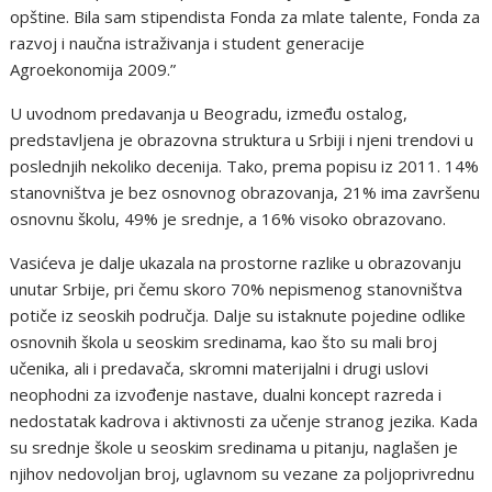
opštine. Bila sam stipendista Fonda za mlate talente, Fonda za
razvoj i naučna istraživanja i student generacije
Agroekonomija 2009.”
U uvodnom predavanja u Beogradu, između ostalog,
predstavljena je obrazovna struktura u Srbiji i njeni trendovi u
poslednjih nekoliko decenija. Tako, prema popisu iz 2011. 14%
stanovništva je bez osnovnog obrazovanja, 21% ima završenu
osnovnu školu, 49% je srednje, a 16% visoko obrazovano.
Vasićeva je dalje ukazala na prostorne razlike u obrazovanju
unutar Srbije, pri čemu skoro 70% nepismenog stanovništva
potiče iz seoskih područja. Dalje su istaknute pojedine odlike
osnovnih škola u seoskim sredinama, kao što su mali broj
učenika, ali i predavača, skromni materijalni i drugi uslovi
neophodni za izvođenje nastave, dualni koncept razreda i
nedostatak kadrova i aktivnosti za učenje stranog jezika. Kada
su srednje škole u seoskim sredinama u pitanju, naglašen je
njihov nedovoljan broj, uglavnom su vezane za poljoprivrednu