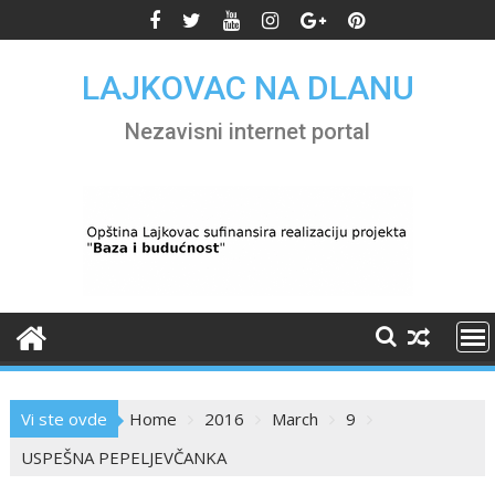
Skip
to
content
LAJKOVAC NA DLANU
Nezavisni internet portal
Vi ste ovde
Home
2016
March
9
USPEŠNA PEPELJEVČANKA