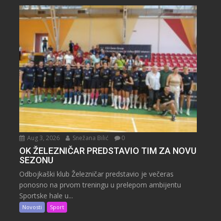
Aug 3, 2026
Snežana Bilić
0
OK ŽELEZNIČAR PREDSTAVIO TIM ZA NOVU
SEZONU
Odbojkaški klub Železničar predstavio je večeras
ponosno na prvom treningu u prelepom ambijentu
Sportske hale u...
Novosti
Sport