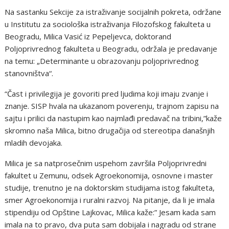
Na sastanku Sekcije za istraživanje socijalnih pokreta, održane
u Institutu za sociološka istraživanja Filozofskog fakulteta u
Beogradu, Milica Vasić iz Pepeljevca, doktorand
Poljoprivrednog fakulteta u Beogradu, održala je predavanje
na temu: „Determinante u obrazovanju poljoprivrednog
stanovništva“.
“Čast i privilegija je govoriti pred ljudima koji imaju zvanje i
znanje. SISP hvala na ukazanom poverenju, trajnom zapisu na
sajtu i prilici da nastupim kao najmlađi predavač na tribini,”kaže
skromno naša Milica, bitno drugačija od stereotipa današnjih
mladih devojaka.
Milica je sa natprosečnim uspehom završila Poljoprivredni
fakultet u Zemunu, odsek Agroekonomija, osnovne i master
studije, trenutno je na doktorskim studijama istog fakulteta,
smer Agroekonomija i ruralni razvoj. Na pitanje, da li je imala
stipendiju od Opštine Lajkovac, Milica kaže:” Jesam kada sam
imala na to pravo, dva puta sam dobijala i nagradu od strane