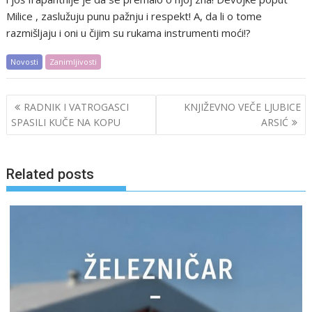
Milice , zaslužuju punu pažnju i respekt! A, da li o tome
razmišljaju i oni u čijim su rukama instrumenti moći!?
Novosti
Zanimljivosti
Post
RADNIK I VATROGASCI
KNJIŽEVNO VEČE LJUBICE
navigation
SPASILI KUČE NA KOPU
ARSIĆ
Related posts