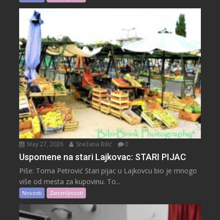
May 27, 2026
Snežana Bilić
0
Uspomene na stari Lajkovac: STARI PIJAC
Piše: Toma Petrović Stari pijac u Lajkovcu bio je mnogo
više od mesta za kupovinu. To...
Novosti
Zanimljivosti