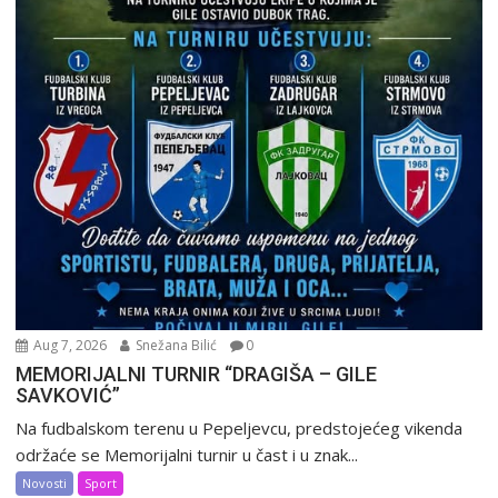
Aug 7, 2026
Snežana Bilić
0
MEMORIJALNI TURNIR “DRAGIŠA – GILE
SAVKOVIĆ”
Na fudbalskom terenu u Pepeljevcu, predstojećeg vikenda
održaće se Memorijalni turnir u čast i u znak...
Novosti
Sport