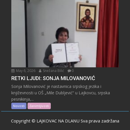
May 6, 2026
Snežana Bilić
0
RETKI LJUDI: SONJA MILOVANOVIĆ
Sonja Milovanović je nastavnica srpskog jezika i
književnosti u OŠ „Mile Dubljević“ u Lajkovcu, srpska
pesnikinja,...
Novosti
Zanimljivosti
Copyright © LAJKOVAC NA DLANU Sva prava zadržana