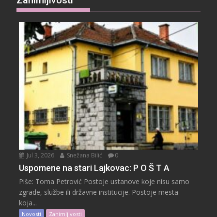
Jul 3, 2026
Snežana Bilić
0
Uspomene na stari Lajkovac: P O Š T A
Piše: Toma Petrović Postoje ustanove koje nisu samo
zgrade, službe ili državne institucije. Postoje mesta
koja...
Novosti
Zanimljivosti