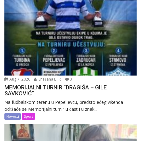
Aug 7, 2026
Snežana Bilić
0
MEMORIJALNI TURNIR “DRAGIŠA – GILE
SAVKOVIĆ”
Na fudbalskom terenu u Pepeljevcu, predstojećeg vikenda
održaće se Memorijalni turnir u čast i u znak...
Novosti
Sport