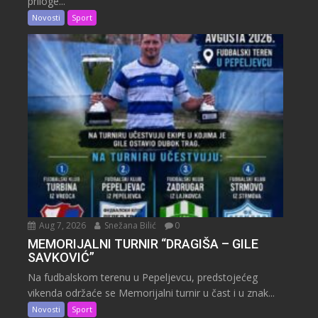
priloge...
Novosti
Sport
Aug 7, 2026
Snežana Bilić
0
MEMORIJALNI TURNIR “DRAGIŠA – GILE
SAVKOVIĆ”
Na fudbalskom terenu u Pepeljevcu, predstojećeg
vikenda održaće se Memorijalni turnir u čast i u znak...
Novosti
Sport