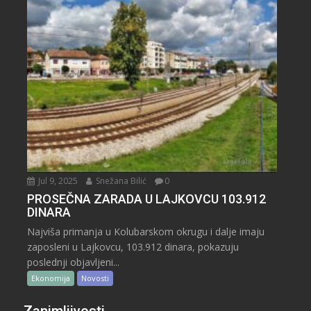
Jul 9, 2025
Snežana Bilić
0
PROSEČNA ZARADA U LAJKOVCU 103.912
DINARA
Najviša primanja u Kolubarskom okrugu i dalje imaju
zaposleni u Lajkovcu, 103.912 dinara, pokazuju
poslednji objavljeni...
Ekonomija
Novosti
Zanimljivosti