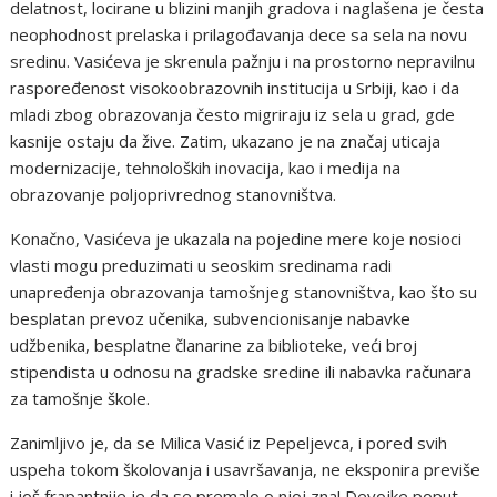
delatnost, locirane u blizini manjih gradova i naglašena je česta
neophodnost prelaska i prilagođavanja dece sa sela na novu
sredinu. Vasićeva je skrenula pažnju i na prostorno nepravilnu
raspoređenost visokoobrazovnih institucija u Srbiji, kao i da
mladi zbog obrazovanja često migriraju iz sela u grad, gde
kasnije ostaju da žive. Zatim, ukazano je na značaj uticaja
modernizacije, tehnoloških inovacija, kao i medija na
obrazovanje poljoprivrednog stanovništva.
Konačno, Vasićeva je ukazala na pojedine mere koje nosioci
vlasti mogu preduzimati u seoskim sredinama radi
unapređenja obrazovanja tamošnjeg stanovništva, kao što su
besplatan prevoz učenika, subvencionisanje nabavke
udžbenika, besplatne članarine za biblioteke, veći broj
stipendista u odnosu na gradske sredine ili nabavka računara
za tamošnje škole.
Zanimljivo je, da se Milica Vasić iz Pepeljevca, i pored svih
uspeha tokom školovanja i usavršavanja, ne eksponira previše
i još frapantnije je da se premalo o njoj zna! Devojke poput