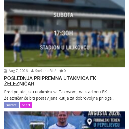
Aug 7, 2026
Snežana Bilić
0
POSLEDNJA PRIPREMNA UTAKMICA FK
ŽELEZNIČAR
Pred prijateljsku utakmicu sa Takovom, na stadionu FK
Železničar će biti postavljena kutija za dobrovoljne priloge...
Novosti
Sport