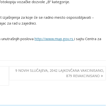
fotokopiju vozačke dozvole „B“ kategorije.
t izjašnjenja za koje će se radno mesto osposobljavati –
cajac za rad u zajednici.
a unutrašnjih poslova
http://www.mup.gov.rs
i sajtu Centra za
9 NOVIH SLUČAJEVA, 2042 LAJKOVČANA VAKCINISANO,
879 REVAKCINISANO