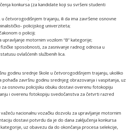
čenja konkursa (za kandidate koji su svršeni studenti
 u četvorogodišnjem trajanju, ili da ima završene osnovne
lističko- policijskog univerziteta;
konom o policiji;
 upravljanje motornim vozilom “B” kategorije;
i fizičke sposobnosti, za zasnivanje radnog odnosa u
tatusu ovlašćenih službenih lica.
šnu godinu srednje škole u četvorogodišnjem trajanju, ukoliko
a pohađa završnu godinu srednjeg obrazovanja i vaspitanja, uz
 za osnovnu policijsku obuku dostavi overenu fotokopiju
nju i overenu fotokopiju svedočanstva za četvrti razred
e važeću nacionalnu vozačku dozvolu za upravljanje motornim
taciju dostavi potvrdu da je do dana zaključenja konkursa
kategorije, uz obavezu da do okončanja procesa selekcije,