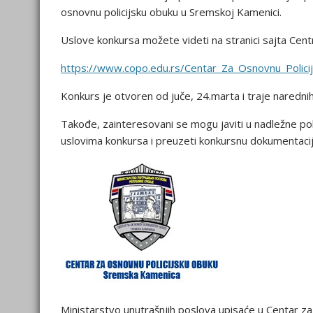
osnovnu policijsku obuku u Sremskoj Kamenici.
Uslove konkursa možete videti na stranici sajta Centr
https://www.copo.edu.rs/Centar_Za_Osnovnu_Polici
Konkurs je otvoren od juče, 24.marta i traje naredni
Takođe, zainteresovani se mogu javiti u nadležne pol
uslovima konkursa i preuzeti konkursnu dokumentacij
Ministarstvo unutrašnjih poslova upisaće u Centar z