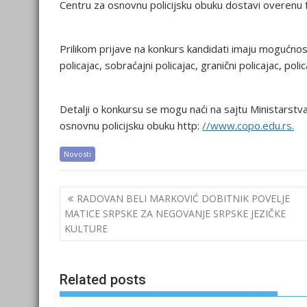
Centru za osnovnu policijsku obuku dostavi overenu 
Prilikom prijave na konkurs kandidati imaju mogućnos
policajac, sobraćajni policajac, granični policajac, poli
Detalji o konkursu se mogu naći na sajtu Ministarstv
osnovnu policijsku obuku http:
//www.copo.edu.rs.
Novosti
Post
RADOVAN BELI MARKOVIĆ DOBITNIK POVELJE
navigation
MATICE SRPSKE ZA NEGOVANJE SRPSKE JEZIČKE
KULTURE
Related posts