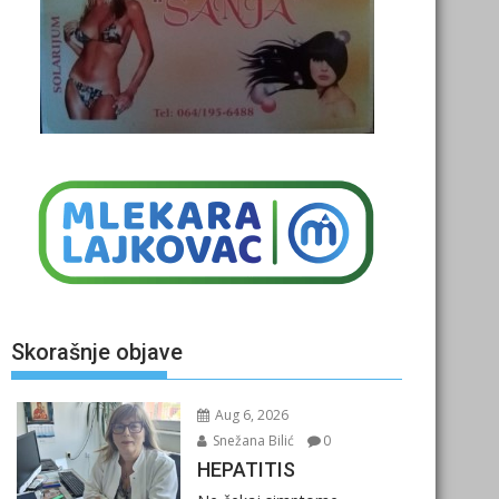
Skorašnje objave
Aug 6, 2026
Snežana Bilić
0
HEPATITIS