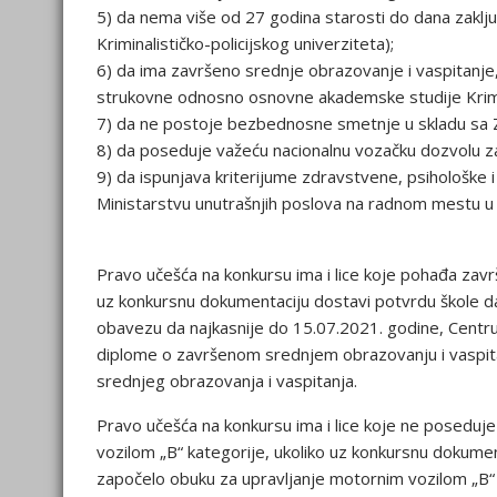
5) da nema više od 27 godina starosti do dana zaklju
Kriminalističko-policijskog univerziteta);
6) da ima završeno srednje obrazovanje i vaspitanje,
strukovne odnosno osnovne akademske studije Krimina
7) da ne postoje bezbednosne smetnje u skladu sa Za
8) da poseduje važeću nacionalnu vozačku dozvolu za
9) da ispunjava kriterijume zdravstvene, psihološke 
Ministarstvu unutrašnjih poslova na radnom mestu u s
Pravo učešća na konkursu ima i lice koje pohađa zavr
uz konkursnu dokumentaciju dostavi potvrdu škole d
obavezu da najkasnije do 15.07.2021. godine, Centru
diplome o završenom srednjem obrazovanju i vaspita
srednjeg obrazovanja i vaspitanja.
Pravo učešća na konkursu ima i lice koje ne poseduj
vozilom „B“ kategorije, ukoliko uz konkursnu dokumen
započelo obuku za upravljanje motornim vozilom „B“ 