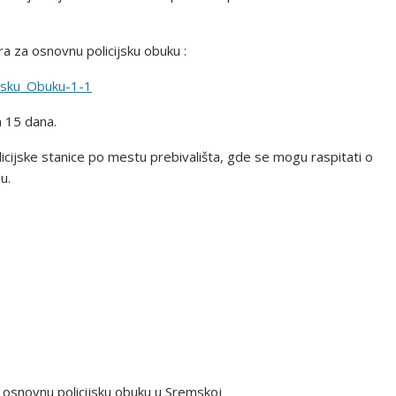
a za osnovnu policijsku obuku :
jsku_Obuku-1-1
h 15 dana.
icijske stanice po mestu prebivališta, gde se mogu raspitati o
u.
a osnovnu policijsku obuku u Sremskoj