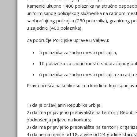
Kamenici ukupno 1400 polaznika na stručno osposobl
uniformisanog policijskog službenika na radnom mestu
saobraćajnog policajca (250 polaznika), graničnog poli
u zajednici (400 polaznika).
Za područje Policijske uprave u Valjevu:
5 polaznika za radno mesto policajca,
10 polaznika za radno mesto saobraćajnog poli
6 polaznika za radno mesto policajca za rad u z
Pravo učešća na konkursu ima kandidat koji ispunjava
1) da je državljanin Republike Srbije;
2) da ima prijavljeno prebivalište na teritoriji Repu
podnošenja prijave na konkurs;
3) da ima prijavljeno prebivalište na teritoriji organi
4) da nema manje od 18, a više od 24 godine starost