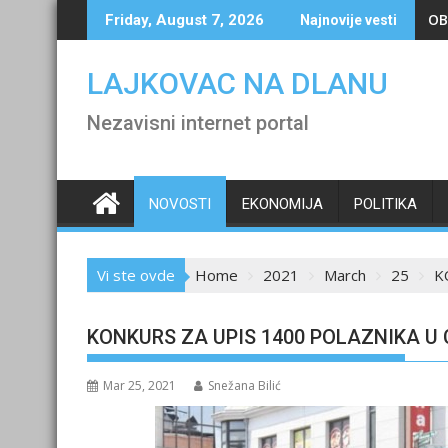
Skip
OB
Friday, August 7, 2026
Najnovije vesti
to
content
LAJKOVAC NA DLANU
Nezavisni internet portal
NOVOSTI
EKONOMIJA
POLITIKA
Vi ste ovde
Home
2021
March
25
K
KONKURS ZA UPIS 1400 POLAZNIKA U
Mar 25, 2021
Snežana Bilić