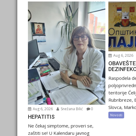
Aug 6, 2026
OBAVEŠTE
DEZINFEK
Raspodela de
poljoprivred
teritorije Ćel
Rubribreze, 
Slovca, Marko
Aug 6, 2026
Snežana Bilić
0
Novosti
HEPATITIS
Ne čekaj simptome, proveri se,
zaštiti se! U Kalendaru javnog