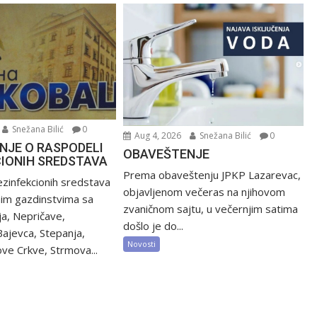
Snežana Bilić
0
Aug 4, 2026
Snežana Bilić
0
NJE O RASPODELI
OBAVEŠTENJE
CIONIH SREDSTAVA
Prema obaveštenju JPKP Lazarevac,
zinfekcionih sredstava
objavljenom večeras na njihovom
nim gazdinstvima sa
zvaničnom sajtu, u večernjim satima
ija, Nepričave,
došlo je do...
Bajevca, Stepanja,
Novosti
ve Crkve, Strmova...