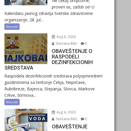
Ne čekaj simptome,
proveri se, zaštiti se! U
Kalendaru javnog zdravlja Svetske zdravstvene
organizacije, 28. jul...
Novosti
Aug 6, 2026
Snežana Bilić
0
OBAVEŠTENJE O
RASPODELI
DEZINFEKCIONIH
SREDSTAVA
Raspodela dezinfekcionih sredstava poljoprivrednim
gazdinstvima sa teritorije Ćelija, Nepričave,
Rubribreze, Bajevca, Stepanja, Slovca, Markove
Crkve, Strmova...
Novosti
Aug 4, 2026
Snežana Bilić
0
OBAVEŠTENJE