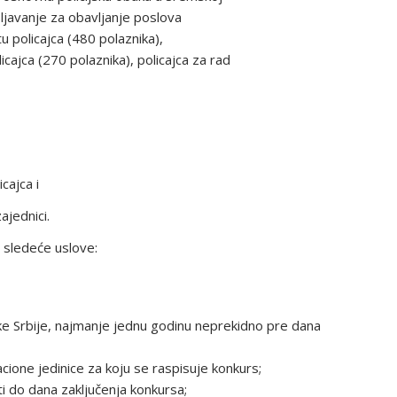
javanje za obavljanje poslova
 policajca (480 polaznika),
cajca (270 polaznika), policajca za rad
cajca i
ajednici.
 sledeće uslove:
blike Srbije, najmanje jednu godinu neprekidno pre dana
zacione jedinice za koju se raspisuje konkurs;
i do dana zaključenja konkursa;